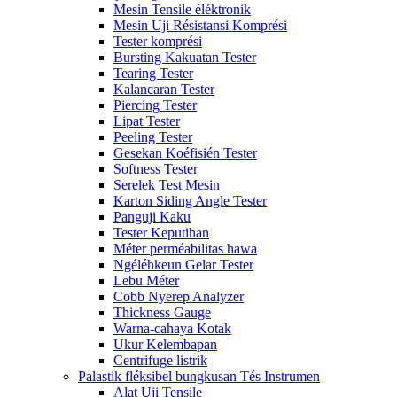
Mesin Tensile éléktronik
Mesin Uji Résistansi Komprési
Tester komprési
Bursting Kakuatan Tester
Tearing Tester
Kalancaran Tester
Piercing Tester
Lipat Tester
Peeling Tester
Gesekan Koéfisién Tester
Softness Tester
Serelek Test Mesin
Karton Siding Angle Tester
Panguji Kaku
Tester Keputihan
Méter perméabilitas hawa
Ngéléhkeun Gelar Tester
Lebu Méter
Cobb Nyerep Analyzer
Thickness Gauge
Warna-cahaya Kotak
Ukur Kelembapan
Centrifuge listrik
Palastik fléksibel bungkusan Tés Instrumen
Alat Uji Tensile