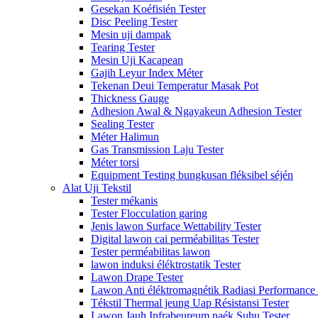
Gesekan Koéfisién Tester
Disc Peeling Tester
Mesin uji dampak
Tearing Tester
Mesin Uji Kacapean
Gajih Leyur Index Méter
Tekenan Deui Temperatur Masak Pot
Thickness Gauge
Adhesion Awal & Ngayakeun Adhesion Tester
Sealing Tester
Méter Halimun
Gas Transmission Laju Tester
Méter torsi
Equipment Testing bungkusan fléksibel séjén
Alat Uji Tekstil
Tester mékanis
Tester Flocculation garing
Jenis lawon Surface Wettability Tester
Digital lawon cai perméabilitas Tester
Tester perméabilitas lawon
lawon induksi éléktrostatik Tester
Lawon Drape Tester
Lawon Anti éléktromagnétik Radiasi Performance 
Tékstil Thermal jeung Uap Résistansi Tester
Lawon Jauh Infrabeureum naék Suhu Tester