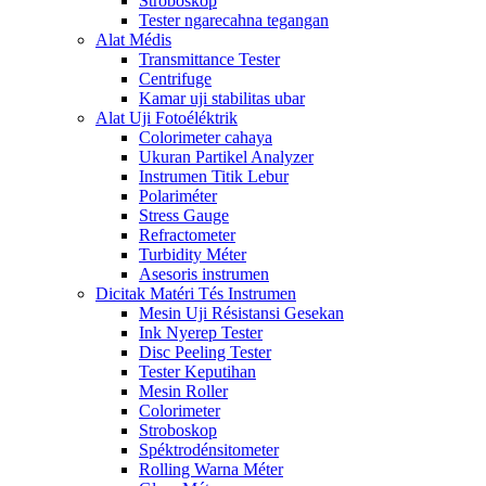
Stroboskop
Tester ngarecahna tegangan
Alat Médis
Transmittance Tester
Centrifuge
Kamar uji stabilitas ubar
Alat Uji Fotoéléktrik
Colorimeter cahaya
Ukuran Partikel Analyzer
Instrumen Titik Lebur
Polariméter
Stress Gauge
Refractometer
Turbidity Méter
Asesoris instrumen
Dicitak Matéri Tés Instrumen
Mesin Uji Résistansi Gesekan
Ink Nyerep Tester
Disc Peeling Tester
Tester Keputihan
Mesin Roller
Colorimeter
Stroboskop
Spéktrodénsitometer
Rolling Warna Méter