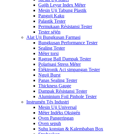
Gajih Leyur Index Méter
Mesin Uji Tabung Plastik
Panguji Kaku
Palastik Tester
Permukaan Résistansi Tester
Tester séjén
Alat Uji Bungkusan Farmasi
Bungkusan Performance Tester
Sealing Tester
Méter torsi
Ragrag Ball Dampak Tester
Polarisasi Stress Méter
Éléktronik Aci simpangan Tester
Nguji Burst
Panas Sealing Tester
Thickness Gauge
Dampak Résistansi Tester
Aluminium Foil Pinhole Tester
Instrumén Tés Industri
Mesin Uji Universal
Méter Indéks Oksigén
Oven Pangeringan
Oven sepuh
Suhu konstan & Kalembaban Box