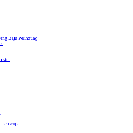
reng Baju Pelindung
is
ester
i
Kaseuseup