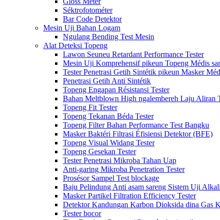
Gloss Méter
Séktrofotométer
Bar Code Detektor
Mesin Uji Bahan Logam
Ngulang Bending Test Mesin
Alat Deteksi Topeng
Lawon Seuneu Retardant Performance Tester
Mesin Uji Komprehensif pikeun Topeng Médis sa
Tester Penetrasi Getih Sintétik pikeun Masker Méd
Penetrasi Getih Anti Sintétik
Topeng Engapan Résistansi Tester
Bahan Meltblown High ngalembereh Laju Aliran T
Topeng Fit Tester
Topeng Tekanan Béda Tester
Topeng Filter Bahan Performance Test Bangku
Masker Baktéri Filtrasi Éfisiensi Detektor (BFE)
Topeng Visual Widang Tester
Topeng Gesekan Tester
Tester Penetrasi Mikroba Tahan Uap
Anti-garing Mikroba Penetration Tester
Prosésor Sampel Test blockage
Baju Pelindung Anti asam sareng Sistem Uji Alkal
Masker Partikel Filtration Efficiency Tester
Detektor Kandungan Karbon Dioksida dina Gas 
Tester bocor