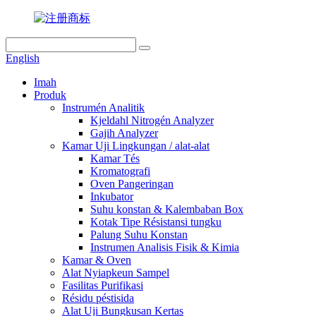
English
Imah
Produk
Instrumén Analitik
Kjeldahl Nitrogén Analyzer
Gajih Analyzer
Kamar Uji Lingkungan / alat-alat
Kamar Tés
Kromatografi
Oven Pangeringan
Inkubator
Suhu konstan & Kalembaban Box
Kotak Tipe Résistansi tungku
Palung Suhu Konstan
Instrumen Analisis Fisik & Kimia
Kamar & Oven
Alat Nyiapkeun Sampel
Fasilitas Purifikasi
Résidu péstisida
Alat Uji Bungkusan Kertas