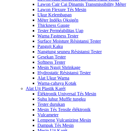
Lawon Cair Cai Dinamis Transmissibility Méter
Lawon Flexure Tés Mesin
Ukur Kelembapan
Méter Indéks Oksigén
Thickness Gauge
Tester Perméabilitas Uap
Warna Fastness Tester
Surface Moisture Résistansi Tester
Panguji Kaku
Nangtung seuneu Résistansi Tester
Gesekan Tester
Softness Tester
Mesin Nguji Shrinkage
Hydrostatic Résistansi Tester
Alat Ukur Warna
Warna-cahaya Kotak
Alat Uji Plastik Karét
Éléktronik Universal Tés Mesin
Suhu luhur Muffle tungku
Tester durukan
Mesin Tés Tensile éléktronik
Vulcameter
Lempeng Vulcanizing Mesin
Dampak Tés Mesin
Mesin Uji Karét