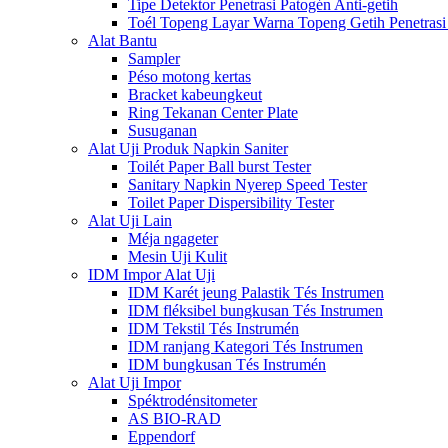
Tipe Detektor Penetrasi Patogén Anti-getih
Toél Topeng Layar Warna Topeng Getih Penetrasi
Alat Bantu
Sampler
Péso motong kertas
Bracket kabeungkeut
Ring Tekanan Center Plate
Susuganan
Alat Uji Produk Napkin Saniter
Toilét Paper Ball burst Tester
Sanitary Napkin Nyerep Speed ​​Tester
Toilet Paper Dispersibility Tester
Alat Uji Lain
Méja ngageter
Mesin Uji Kulit
IDM Impor Alat Uji
IDM Karét jeung Palastik Tés Instrumen
IDM fléksibel bungkusan Tés Instrumen
IDM Tekstil Tés Instrumén
IDM ranjang Kategori Tés Instrumen
IDM bungkusan Tés Instrumén
Alat Uji Impor
Spéktrodénsitometer
AS BIO-RAD
Eppendorf