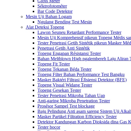
Gloss Méter
Séktrofotométer
Bar Code Detektor
Mesin Uji Bahan Logam
Ngulang Bending Test Mesin
Alat Deteksi Topeng
Lawon Seuneu Retardant Performance Tester
Mesin Uji Komprehensif pikeun Topeng Médis sa
Tester Penetrasi Getih Sintétik pikeun Masker Méd
Penetrasi Getih Anti Sintétik
Topeng Engapan Résistansi Tester
Bahan Meltblown High ngalembereh Laju Aliran T
Topeng Fit Tester
Topeng Tekanan Béda Tester
Topeng Filter Bahan Performance Test Bangku
Masker Baktéri Filtrasi Éfisiensi Detektor (BFE)
Topeng Visual Widang Tester
Topeng Gesekan Tester
Tester Penetrasi Mikroba Tahan Uap
Anti-garing Mikroba Penetration Tester
Prosésor Sampel Test blockage
Baju Pelindung Anti asam sareng Sistem Uji Alkal
Masker Partikel Filtration Efficiency Tester
Detektor Kandungan Karbon Dioksida dina Gas 
Tester bocor