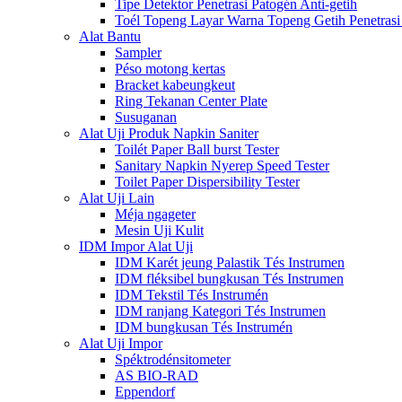
Tipe Detektor Penetrasi Patogén Anti-getih
Toél Topeng Layar Warna Topeng Getih Penetrasi
Alat Bantu
Sampler
Péso motong kertas
Bracket kabeungkeut
Ring Tekanan Center Plate
Susuganan
Alat Uji Produk Napkin Saniter
Toilét Paper Ball burst Tester
Sanitary Napkin Nyerep Speed ​​Tester
Toilet Paper Dispersibility Tester
Alat Uji Lain
Méja ngageter
Mesin Uji Kulit
IDM Impor Alat Uji
IDM Karét jeung Palastik Tés Instrumen
IDM fléksibel bungkusan Tés Instrumen
IDM Tekstil Tés Instrumén
IDM ranjang Kategori Tés Instrumen
IDM bungkusan Tés Instrumén
Alat Uji Impor
Spéktrodénsitometer
AS BIO-RAD
Eppendorf