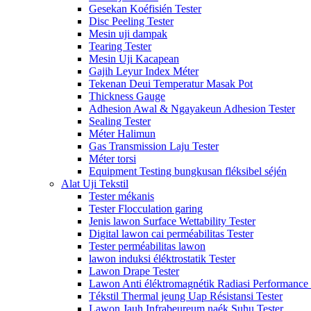
Gesekan Koéfisién Tester
Disc Peeling Tester
Mesin uji dampak
Tearing Tester
Mesin Uji Kacapean
Gajih Leyur Index Méter
Tekenan Deui Temperatur Masak Pot
Thickness Gauge
Adhesion Awal & Ngayakeun Adhesion Tester
Sealing Tester
Méter Halimun
Gas Transmission Laju Tester
Méter torsi
Equipment Testing bungkusan fléksibel séjén
Alat Uji Tekstil
Tester mékanis
Tester Flocculation garing
Jenis lawon Surface Wettability Tester
Digital lawon cai perméabilitas Tester
Tester perméabilitas lawon
lawon induksi éléktrostatik Tester
Lawon Drape Tester
Lawon Anti éléktromagnétik Radiasi Performance 
Tékstil Thermal jeung Uap Résistansi Tester
Lawon Jauh Infrabeureum naék Suhu Tester