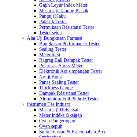
Gajih Leyur Index Méter
Mesin Uji Tabung Plastik
Panguji Kaku
Palastik Tester
Permukaan Résistansi Tester
Tester séjén
Alat Uji Bungkusan Farmasi
Bungkusan Performance Tester
Sealing Tester
Méter torsi
Ragrag Ball Dampak Tester
Polarisasi Stress Méter
Éléktronik Aci simpangan Tester
Nguji Burst
Panas Sealing Tester
Thickness Gauge
Dampak Résistansi Tester
Aluminium Foil Pinhole Tester
Instrumén Tés Industri
Mesin Uji Universal
Méter Indéks Oksigén
Oven Pangeringan
Oven sepuh
Suhu konstan & Kalembaban Box