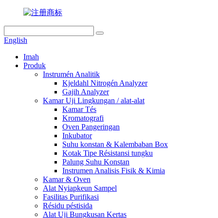
English
Imah
Produk
Instrumén Analitik
Kjeldahl Nitrogén Analyzer
Gajih Analyzer
Kamar Uji Lingkungan / alat-alat
Kamar Tés
Kromatografi
Oven Pangeringan
Inkubator
Suhu konstan & Kalembaban Box
Kotak Tipe Résistansi tungku
Palung Suhu Konstan
Instrumen Analisis Fisik & Kimia
Kamar & Oven
Alat Nyiapkeun Sampel
Fasilitas Purifikasi
Résidu péstisida
Alat Uji Bungkusan Kertas