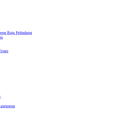
reng Baju Pelindung
is
ester
i
Kaseuseup