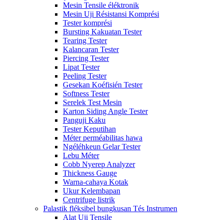
Mesin Tensile éléktronik
Mesin Uji Résistansi Komprési
Tester komprési
Bursting Kakuatan Tester
Tearing Tester
Kalancaran Tester
Piercing Tester
Lipat Tester
Peeling Tester
Gesekan Koéfisién Tester
Softness Tester
Serelek Test Mesin
Karton Siding Angle Tester
Panguji Kaku
Tester Keputihan
Méter perméabilitas hawa
Ngéléhkeun Gelar Tester
Lebu Méter
Cobb Nyerep Analyzer
Thickness Gauge
Warna-cahaya Kotak
Ukur Kelembapan
Centrifuge listrik
Palastik fléksibel bungkusan Tés Instrumen
Alat Uji Tensile