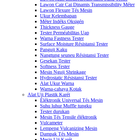
Lawon Cair Cai Dinamis Transmissibility Méter
Lawon Flexure Tés Mesin
Ukur Kelembapan
Méter Indéks Oksigén
Thickness Gauge
Tester Perméabilitas Uap
Warna Fastness Tester
Surface Moisture Résistansi Tester
Panguji Kaku
Nangtung seuneu Résistansi Tester
Gesekan Tester
Softness Tester
Mesin Nguji Shrinkage
Hydrostatic Résistansi Tester
Alat Ukur Warna
Warna-cahaya Kotak
Alat Uji Plastik Karét
Éléktronik Universal Tés Mesin
Suhu luhur Muffle tungku
Tester durukan
Mesin Tés Tensile éléktronik
Vulcameter
Lempeng Vulcanizing Mesin
Dampak Tés Mesin
Mesin Uji Karét