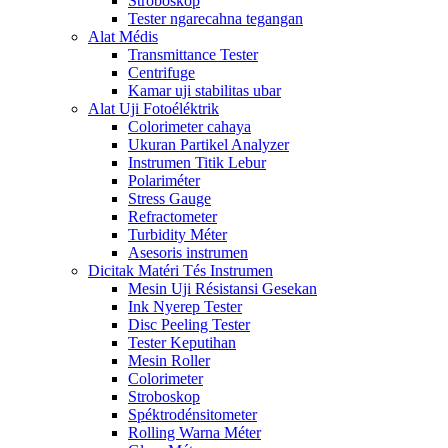
Stroboskop
Tester ngarecahna tegangan
Alat Médis
Transmittance Tester
Centrifuge
Kamar uji stabilitas ubar
Alat Uji Fotoéléktrik
Colorimeter cahaya
Ukuran Partikel Analyzer
Instrumen Titik Lebur
Polariméter
Stress Gauge
Refractometer
Turbidity Méter
Asesoris instrumen
Dicitak Matéri Tés Instrumen
Mesin Uji Résistansi Gesekan
Ink Nyerep Tester
Disc Peeling Tester
Tester Keputihan
Mesin Roller
Colorimeter
Stroboskop
Spéktrodénsitometer
Rolling Warna Méter