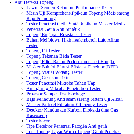
Alat Deteksi Topeng
Lawon Seuneu Retardant Performance Tester
Mesin Uji Komprehensif pikeun Topeng Médis sareng
Baju Pelindung
Tester Penetrasi Getih Sintétik pikeun Masker Médis
Penetrasi Getih Anti Sintétik
Topeng Engapan Résistansi Tester
Bahan Meltblown High ngalembereh Laju Aliran
Tester
Topeng Fit Tester
Topeng Tekanan Béda Tester
Topeng Filter Bahan Performance Test Bangku
Masker Baktéri Filtrasi Éfisiensi Detektor (BFE)
Topeng Visual Widang Tester
Topeng Gesekan Tester
Tester Penetrasi Mikroba Tahan Uap
Anti-garing Mikroba Penetration Tester
Prosésor Sampel Test blockage
Baju Pelindung Anti asam sareng Sistem Uji Alkali
Masker Partikel Filtration Efficiency Tester
Detektor Kandungan Karbon Dioksida dina Gas
Kaseuseup
Tester bocor
Tipe Detektor Penetrasi Patogén Anti-getih
Toél Topeng Layar Warna Topeng Getih Penetrasi