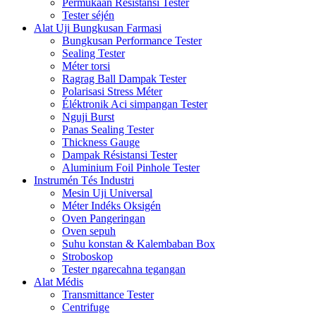
Permukaan Résistansi Tester
Tester séjén
Alat Uji Bungkusan Farmasi
Bungkusan Performance Tester
Sealing Tester
Méter torsi
Ragrag Ball Dampak Tester
Polarisasi Stress Méter
Éléktronik Aci simpangan Tester
Nguji Burst
Panas Sealing Tester
Thickness Gauge
Dampak Résistansi Tester
Aluminium Foil Pinhole Tester
Instrumén Tés Industri
Mesin Uji Universal
Méter Indéks Oksigén
Oven Pangeringan
Oven sepuh
Suhu konstan & Kalembaban Box
Stroboskop
Tester ngarecahna tegangan
Alat Médis
Transmittance Tester
Centrifuge