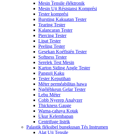
Mesin Tensile éléktronik
Mesin Uji Résistansi Komprési
Tester komprési
Bursting Kakuatan Tester
Tearing Tester
Kalancaran Tester
Piercing Tester
Lipat Tester
Peeling Tester
Gesekan Koéfisién Tester
Softness Tester
Serelek Test Mesin
Karton Siding Angle Tester
Panguji Kaku
Tester Keputihan
Méter perméabilitas hawa
Ngéléhkeun Gelar Tester
Lebu Méter
Cobb Nyerep Analyzer
Thickness Gauge
Warna-cahaya Kotak
Ukur Kelembapan
Centrifuge listrik
Palastik fléksibel bungkusan Tés Instrumen
Alat Uji Tensile