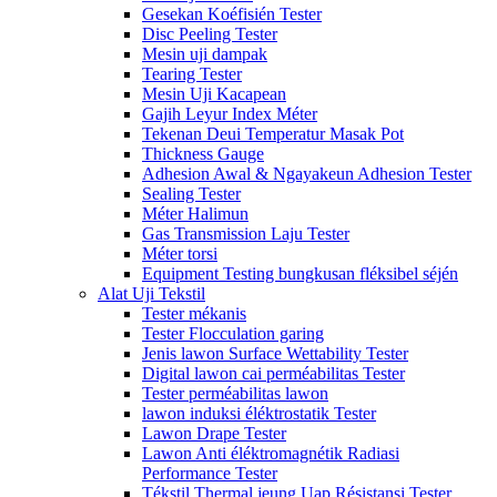
Gesekan Koéfisién Tester
Disc Peeling Tester
Mesin uji dampak
Tearing Tester
Mesin Uji Kacapean
Gajih Leyur Index Méter
Tekenan Deui Temperatur Masak Pot
Thickness Gauge
Adhesion Awal & Ngayakeun Adhesion Tester
Sealing Tester
Méter Halimun
Gas Transmission Laju Tester
Méter torsi
Equipment Testing bungkusan fléksibel séjén
Alat Uji Tekstil
Tester mékanis
Tester Flocculation garing
Jenis lawon Surface Wettability Tester
Digital lawon cai perméabilitas Tester
Tester perméabilitas lawon
lawon induksi éléktrostatik Tester
Lawon Drape Tester
Lawon Anti éléktromagnétik Radiasi
Performance Tester
Tékstil Thermal jeung Uap Résistansi Tester