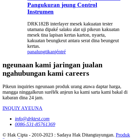
Pangukuran jeung Control
Instrumen
DRK182B interlayer mesek kakuatan tester
utamana dipaké salaku alat uji pikeun kakuatan
mesek tina lapisan kertas karton, nyaeta,
kakuatan beungkeut antara serat dina beungeut
kertas.
panalungtikan
jéntré
ngeunaan kami jaringan jualan
ngahubungan kami careers
Pikeun inquiries ngeunaan produk urang atawa daptar harga,
mangga ninggalkeun surélék anjeun ka kami sarta kami bakal di
kabaran dina 24 jam.
INQUIY AYEUNA
info@drktest.com
0086-531-85761369
© Hak Cipta - 2010-2023 : Sadaya Hak Ditangtayungan.
Produk