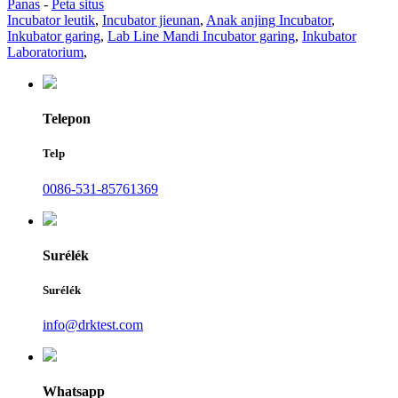
Panas
-
Peta situs
Incubator leutik
,
Incubator jieunan
,
Anak anjing Incubator
,
Inkubator garing
,
Lab Line Mandi Incubator garing
,
Inkubator
Laboratorium
,
Telepon
Telp
0086-531-85761369
Surélék
Surélék
info@drktest.com
Whatsapp