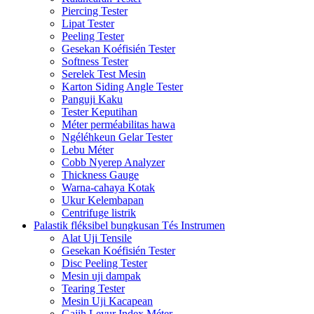
Piercing Tester
Lipat Tester
Peeling Tester
Gesekan Koéfisién Tester
Softness Tester
Serelek Test Mesin
Karton Siding Angle Tester
Panguji Kaku
Tester Keputihan
Méter perméabilitas hawa
Ngéléhkeun Gelar Tester
Lebu Méter
Cobb Nyerep Analyzer
Thickness Gauge
Warna-cahaya Kotak
Ukur Kelembapan
Centrifuge listrik
Palastik fléksibel bungkusan Tés Instrumen
Alat Uji Tensile
Gesekan Koéfisién Tester
Disc Peeling Tester
Mesin uji dampak
Tearing Tester
Mesin Uji Kacapean
Gajih Leyur Index Méter