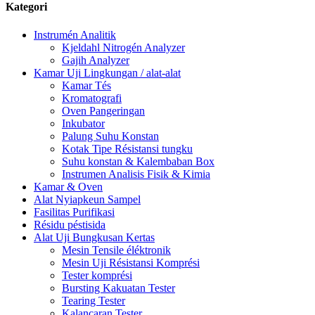
Kategori
Instrumén Analitik
Kjeldahl Nitrogén Analyzer
Gajih Analyzer
Kamar Uji Lingkungan / alat-alat
Kamar Tés
Kromatografi
Oven Pangeringan
Inkubator
Palung Suhu Konstan
Kotak Tipe Résistansi tungku
Suhu konstan & Kalembaban Box
Instrumen Analisis Fisik & Kimia
Kamar & Oven
Alat Nyiapkeun Sampel
Fasilitas Purifikasi
Résidu péstisida
Alat Uji Bungkusan Kertas
Mesin Tensile éléktronik
Mesin Uji Résistansi Komprési
Tester komprési
Bursting Kakuatan Tester
Tearing Tester
Kalancaran Tester