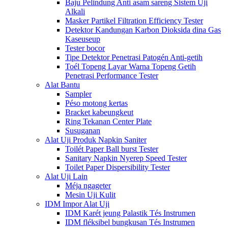
Baju Pelindung Anti asam sareng Sistem Uji
Alkali
Masker Partikel Filtration Efficiency Tester
Detektor Kandungan Karbon Dioksida dina Gas
Kaseuseup
Tester bocor
Tipe Detektor Penetrasi Patogén Anti-getih
Toél Topeng Layar Warna Topeng Getih
Penetrasi Performance Tester
Alat Bantu
Sampler
Péso motong kertas
Bracket kabeungkeut
Ring Tekanan Center Plate
Susuganan
Alat Uji Produk Napkin Saniter
Toilét Paper Ball burst Tester
Sanitary Napkin Nyerep Speed ​​Tester
Toilet Paper Dispersibility Tester
Alat Uji Lain
Méja ngageter
Mesin Uji Kulit
IDM Impor Alat Uji
IDM Karét jeung Palastik Tés Instrumen
IDM fléksibel bungkusan Tés Instrumen