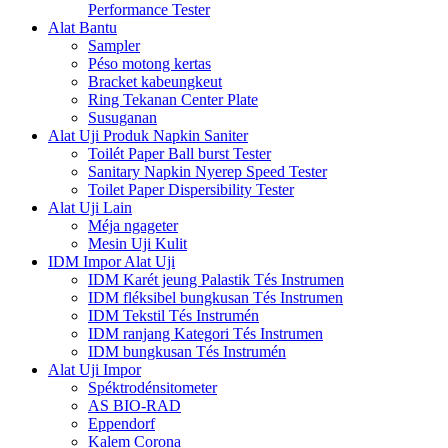
Performance Tester
Alat Bantu
Sampler
Péso motong kertas
Bracket kabeungkeut
Ring Tekanan Center Plate
Susuganan
Alat Uji Produk Napkin Saniter
Toilét Paper Ball burst Tester
Sanitary Napkin Nyerep Speed ​​Tester
Toilet Paper Dispersibility Tester
Alat Uji Lain
Méja ngageter
Mesin Uji Kulit
IDM Impor Alat Uji
IDM Karét jeung Palastik Tés Instrumen
IDM fléksibel bungkusan Tés Instrumen
IDM Tekstil Tés Instrumén
IDM ranjang Kategori Tés Instrumen
IDM bungkusan Tés Instrumén
Alat Uji Impor
Spéktrodénsitometer
AS BIO-RAD
Eppendorf
Kalem Corona