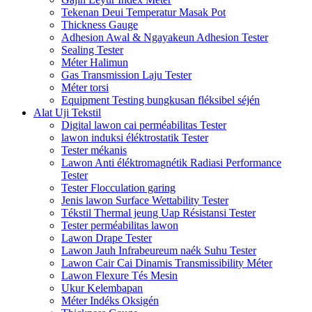
Tekenan Deui Temperatur Masak Pot
Thickness Gauge
Adhesion Awal & Ngayakeun Adhesion Tester
Sealing Tester
Méter Halimun
Gas Transmission Laju Tester
Méter torsi
Equipment Testing bungkusan fléksibel séjén
Alat Uji Tekstil
Digital lawon cai perméabilitas Tester
lawon induksi éléktrostatik Tester
Tester mékanis
Lawon Anti éléktromagnétik Radiasi Performance
Tester
Tester Flocculation garing
Jenis lawon Surface Wettability Tester
Tékstil Thermal jeung Uap Résistansi Tester
Tester perméabilitas lawon
Lawon Drape Tester
Lawon Jauh Infrabeureum naék Suhu Tester
Lawon Cair Cai Dinamis Transmissibility Méter
Lawon Flexure Tés Mesin
Ukur Kelembapan
Méter Indéks Oksigén