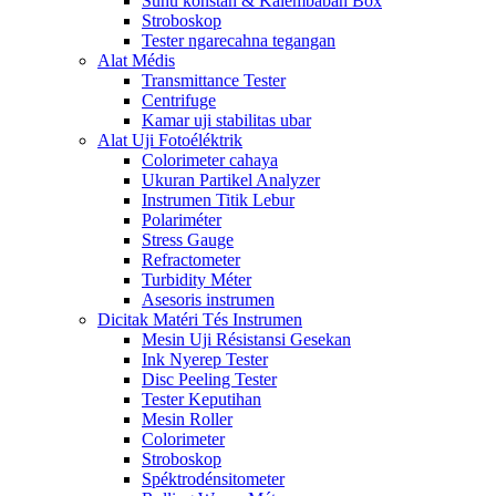
Suhu konstan & Kalembaban Box
Stroboskop
Tester ngarecahna tegangan
Alat Médis
Transmittance Tester
Centrifuge
Kamar uji stabilitas ubar
Alat Uji Fotoéléktrik
Colorimeter cahaya
Ukuran Partikel Analyzer
Instrumen Titik Lebur
Polariméter
Stress Gauge
Refractometer
Turbidity Méter
Asesoris instrumen
Dicitak Matéri Tés Instrumen
Mesin Uji Résistansi Gesekan
Ink Nyerep Tester
Disc Peeling Tester
Tester Keputihan
Mesin Roller
Colorimeter
Stroboskop
Spéktrodénsitometer