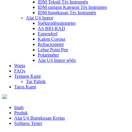
IDM Tekstil Tés Instrumén
IDM ranjang Kategori Tés Instrumen
IDM bungkusan Tés Instrumén
Alat Uji Impor
Spéktrodénsitometer
AS BIO-RAD
Eppendorf
Kalem Corona
Refractometer
Lebur Point Pen
Polariméter
Alat Uji Impor séjén
Warta
FAQs
Tentang Kami
Tur Pabrik
Taros Kami
Imah
Produk
Alat Uji Bungkusan Kertas
Softness Tester