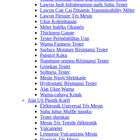
Lawon Jauh Infrabeureum naék Suhu Tester
Lawon Cair Cai Dinamis Transmissibility Méter
Lawon Flexure Tés Mesin
Ukur Kelembapan
Méter Indéks Oksigén
Thickness Gauge
Tester Perméabilitas Uap
Warna Fastness Tester
Surface Moisture Résistansi Tester
Panguji Kaku
Nangtung seuneu Résistansi Tester
Gesekan Tester
Softness Tester
Mesin Nguji Shrinkage
Hydrostatic Résistansi Tester
Alat Ukur Warna
Warna-cahaya Kotak
Alat Uji Plastik Karét
Éléktronik Universal Tés Mesin
Suhu luhur Muffle tungku
Tester durukan
Mesin Tés Tensile éléktronik
Vulcameter
Lempeng Vulcanizing Mesin
Dampak Tés Mesin