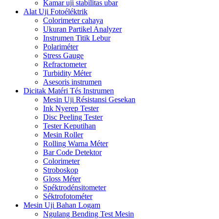
Kamar uji stabilitas ubar
Alat Uji Fotoéléktrik
Colorimeter cahaya
Ukuran Partikel Analyzer
Instrumen Titik Lebur
Polariméter
Stress Gauge
Refractometer
Turbidity Méter
Asesoris instrumen
Dicitak Matéri Tés Instrumen
Mesin Uji Résistansi Gesekan
Ink Nyerep Tester
Disc Peeling Tester
Tester Keputihan
Mesin Roller
Rolling Warna Méter
Bar Code Detektor
Colorimeter
Stroboskop
Gloss Méter
Spéktrodénsitometer
Séktrofotométer
Mesin Uji Bahan Logam
Ngulang Bending Test Mesin