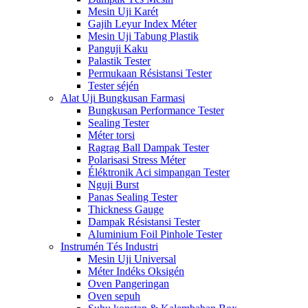
Mesin Uji Karét
Gajih Leyur Index Méter
Mesin Uji Tabung Plastik
Panguji Kaku
Palastik Tester
Permukaan Résistansi Tester
Tester séjén
Alat Uji Bungkusan Farmasi
Bungkusan Performance Tester
Sealing Tester
Méter torsi
Ragrag Ball Dampak Tester
Polarisasi Stress Méter
Éléktronik Aci simpangan Tester
Nguji Burst
Panas Sealing Tester
Thickness Gauge
Dampak Résistansi Tester
Aluminium Foil Pinhole Tester
Instrumén Tés Industri
Mesin Uji Universal
Méter Indéks Oksigén
Oven Pangeringan
Oven sepuh