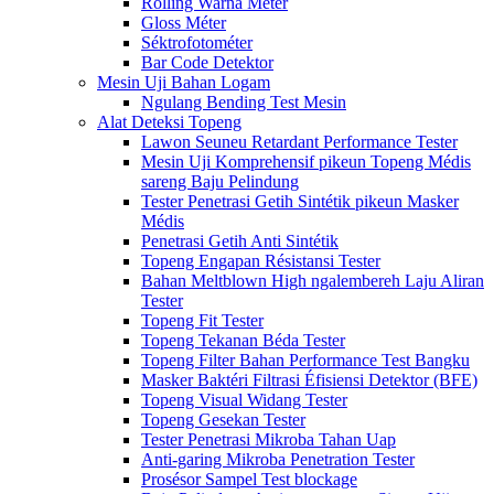
Rolling Warna Méter
Gloss Méter
Séktrofotométer
Bar Code Detektor
Mesin Uji Bahan Logam
Ngulang Bending Test Mesin
Alat Deteksi Topeng
Lawon Seuneu Retardant Performance Tester
Mesin Uji Komprehensif pikeun Topeng Médis
sareng Baju Pelindung
Tester Penetrasi Getih Sintétik pikeun Masker
Médis
Penetrasi Getih Anti Sintétik
Topeng Engapan Résistansi Tester
Bahan Meltblown High ngalembereh Laju Aliran
Tester
Topeng Fit Tester
Topeng Tekanan Béda Tester
Topeng Filter Bahan Performance Test Bangku
Masker Baktéri Filtrasi Éfisiensi Detektor (BFE)
Topeng Visual Widang Tester
Topeng Gesekan Tester
Tester Penetrasi Mikroba Tahan Uap
Anti-garing Mikroba Penetration Tester
Prosésor Sampel Test blockage