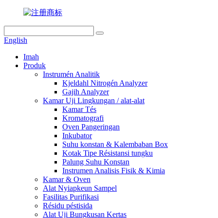
English
Imah
Produk
Instrumén Analitik
Kjeldahl Nitrogén Analyzer
Gajih Analyzer
Kamar Uji Lingkungan / alat-alat
Kamar Tés
Kromatografi
Oven Pangeringan
Inkubator
Suhu konstan & Kalembaban Box
Kotak Tipe Résistansi tungku
Palung Suhu Konstan
Instrumen Analisis Fisik & Kimia
Kamar & Oven
Alat Nyiapkeun Sampel
Fasilitas Purifikasi
Résidu péstisida
Alat Uji Bungkusan Kertas