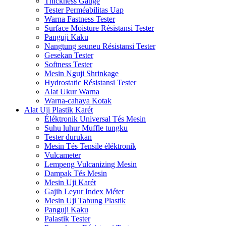
Thickness Gauge
Tester Perméabilitas Uap
Warna Fastness Tester
Surface Moisture Résistansi Tester
Panguji Kaku
Nangtung seuneu Résistansi Tester
Gesekan Tester
Softness Tester
Mesin Nguji Shrinkage
Hydrostatic Résistansi Tester
Alat Ukur Warna
Warna-cahaya Kotak
Alat Uji Plastik Karét
Éléktronik Universal Tés Mesin
Suhu luhur Muffle tungku
Tester durukan
Mesin Tés Tensile éléktronik
Vulcameter
Lempeng Vulcanizing Mesin
Dampak Tés Mesin
Mesin Uji Karét
Gajih Leyur Index Méter
Mesin Uji Tabung Plastik
Panguji Kaku
Palastik Tester