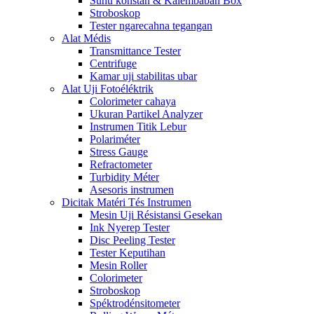
Suhu konstan & Kalembaban Box
Stroboskop
Tester ngarecahna tegangan
Alat Médis
Transmittance Tester
Centrifuge
Kamar uji stabilitas ubar
Alat Uji Fotoéléktrik
Colorimeter cahaya
Ukuran Partikel Analyzer
Instrumen Titik Lebur
Polariméter
Stress Gauge
Refractometer
Turbidity Méter
Asesoris instrumen
Dicitak Matéri Tés Instrumen
Mesin Uji Résistansi Gesekan
Ink Nyerep Tester
Disc Peeling Tester
Tester Keputihan
Mesin Roller
Colorimeter
Stroboskop
Spéktrodénsitometer