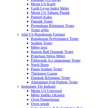
Mesin Uji Karét
Gajih Leyur Index Méter
Mesin Uji Tabung Plastik
Panguji Kaku
Palastik Tester
Permukaan Résistansi Tester
Tester séjén
Alat Uji Bungkusan Farmasi
Bungkusan Performance Tester
Sealing Tester
Méter torsi
Ragrag Ball Dampak Tester
Polarisasi Stress Méter
Éléktronik Aci simpangan Tester
Nguji Burst
Panas Sealing Tester
Thickness Gauge
Dampak Résistansi Tester
Aluminium Foil Pinhole Tester
Instrumén Tés Industri
Mesin Uji Universal
Méter Indéks Oksigén
Oven Pangeringan
Oven sepuh