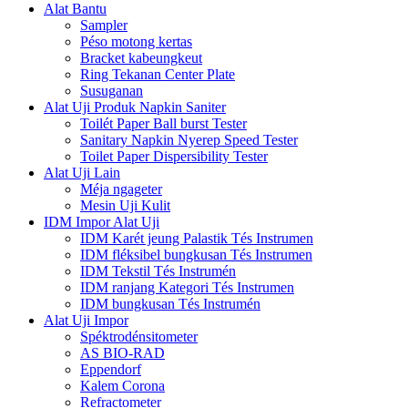
Alat Bantu
Sampler
Péso motong kertas
Bracket kabeungkeut
Ring Tekanan Center Plate
Susuganan
Alat Uji Produk Napkin Saniter
Toilét Paper Ball burst Tester
Sanitary Napkin Nyerep Speed ​​Tester
Toilet Paper Dispersibility Tester
Alat Uji Lain
Méja ngageter
Mesin Uji Kulit
IDM Impor Alat Uji
IDM Karét jeung Palastik Tés Instrumen
IDM fléksibel bungkusan Tés Instrumen
IDM Tekstil Tés Instrumén
IDM ranjang Kategori Tés Instrumen
IDM bungkusan Tés Instrumén
Alat Uji Impor
Spéktrodénsitometer
AS BIO-RAD
Eppendorf
Kalem Corona
Refractometer