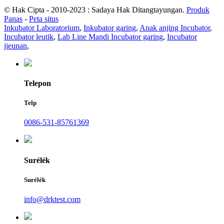
© Hak Cipta - 2010-2023 : Sadaya Hak Ditangtayungan.
Produk
Panas
-
Peta situs
Inkubator Laboratorium
,
Inkubator garing
,
Anak anjing Incubator
,
Incubator leutik
,
Lab Line Mandi Incubator garing
,
Incubator
jieunan
,
Telepon
Telp
0086-531-85761369
Surélék
Surélék
info@drktest.com