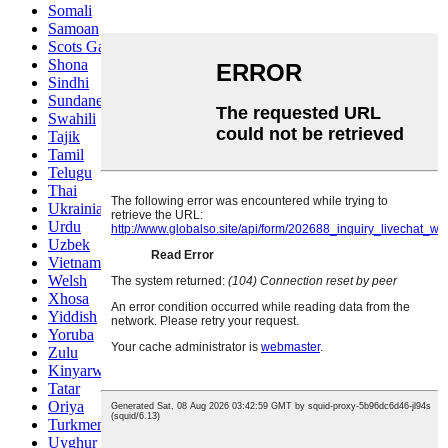
Somali
Samoan
Scots Gaelic
Shona
Sindhi
Sundanese
Swahili
Tajik
Tamil
Telugu
Thai
Ukrainian
Urdu
Uzbek
Vietnamese
Welsh
Xhosa
Yiddish
Yoruba
Zulu
Kinyarwanda
Tatar
Oriya
Turkmen
Uyghur