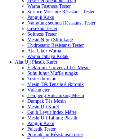
Tester Perméabilitas Uap
Warna Fastness Tester
Surface Moisture Résistansi Tester
Panguji Kaku
Nangtung seuneu Résistansi Tester
Gesekan Tester
Softness Tester
Mesin Nguji Shrinkage
Hydrostatic Résistansi Tester
Alat Ukur Warna
Warna-cahaya Kotak
Alat Uji Plastik Karét
Éléktronik Universal Tés Mesin
Suhu luhur Muffle tungku
Tester durukan
Mesin Tés Tensile éléktronik
Vulcameter
Lempeng Vulcanizing Mesin
Dampak Tés Mesin
Mesin Uji Karét
Gajih Leyur Index Méter
Mesin Uji Tabung Plastik
Panguji Kaku
Palastik Tester
Permukaan Résistansi Tester