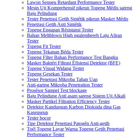
Lawon Seuneu Retardant Performance Tester
Mesin Uji Komprehensif pikeun Topeng Médis sareng
Baju Pelindung
Tester Penetrasi Getih Sintétik pikeun Masker Médis
Penetrasi Getih Anti Sintétik
Topeng Engapan Résistansi Tester
Bahan Meltblown High ngalembereh Laju Aliran
Tester
Topeng Fit Tester
Topeng Tekanan Béda Tester
Topeng Filter Bahan Performance Test Bangku
Masker Baktéri Filtrasi Éfisiensi Detektor (BFE)
Topeng Visual Widang Tester
Topeng Gesekan Tester
Tester Penetrasi Mikroba Tahan Uap
Anti-garing Mikroba Penetration Tester
Prosésor Sampel Test blockage
Baju Pelindung Anti asam sareng Sistem Uji Alkali
Masker Partikel Filtration Efficiency Tester
Detektor Kandungan Karbon Dioksida dina Gas
Kaseuseup
Tester bocor
Tipe Detektor Penetrasi Patogén Anti-getih
Toél Topeng Layar Warna Topeng Getih Penetrasi
Performance Tester