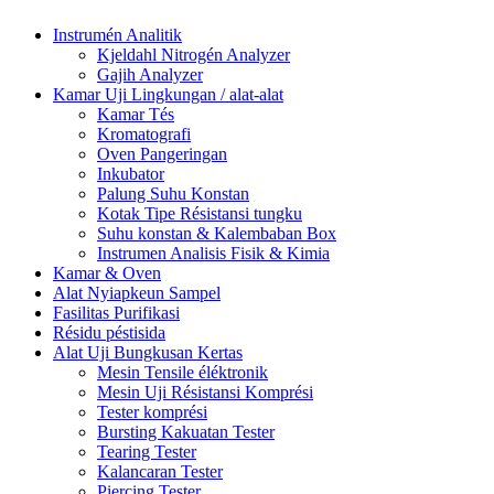
Instrumén Analitik
Kjeldahl Nitrogén Analyzer
Gajih Analyzer
Kamar Uji Lingkungan / alat-alat
Kamar Tés
Kromatografi
Oven Pangeringan
Inkubator
Palung Suhu Konstan
Kotak Tipe Résistansi tungku
Suhu konstan & Kalembaban Box
Instrumen Analisis Fisik & Kimia
Kamar & Oven
Alat Nyiapkeun Sampel
Fasilitas Purifikasi
Résidu péstisida
Alat Uji Bungkusan Kertas
Mesin Tensile éléktronik
Mesin Uji Résistansi Komprési
Tester komprési
Bursting Kakuatan Tester
Tearing Tester
Kalancaran Tester
Piercing Tester