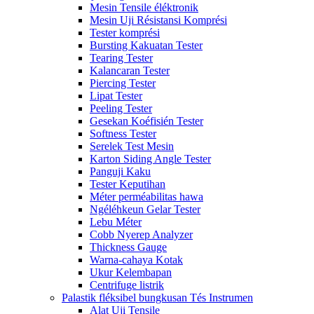
Mesin Tensile éléktronik
Mesin Uji Résistansi Komprési
Tester komprési
Bursting Kakuatan Tester
Tearing Tester
Kalancaran Tester
Piercing Tester
Lipat Tester
Peeling Tester
Gesekan Koéfisién Tester
Softness Tester
Serelek Test Mesin
Karton Siding Angle Tester
Panguji Kaku
Tester Keputihan
Méter perméabilitas hawa
Ngéléhkeun Gelar Tester
Lebu Méter
Cobb Nyerep Analyzer
Thickness Gauge
Warna-cahaya Kotak
Ukur Kelembapan
Centrifuge listrik
Palastik fléksibel bungkusan Tés Instrumen
Alat Uji Tensile