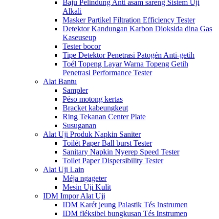
Baju Pelindung Anti asam sareng Sistem Uji
Alkali
Masker Partikel Filtration Efficiency Tester
Detektor Kandungan Karbon Dioksida dina Gas
Kaseuseup
Tester bocor
Tipe Detektor Penetrasi Patogén Anti-getih
Toél Topeng Layar Warna Topeng Getih
Penetrasi Performance Tester
Alat Bantu
Sampler
Péso motong kertas
Bracket kabeungkeut
Ring Tekanan Center Plate
Susuganan
Alat Uji Produk Napkin Saniter
Toilét Paper Ball burst Tester
Sanitary Napkin Nyerep Speed ​​Tester
Toilet Paper Dispersibility Tester
Alat Uji Lain
Méja ngageter
Mesin Uji Kulit
IDM Impor Alat Uji
IDM Karét jeung Palastik Tés Instrumen
IDM fléksibel bungkusan Tés Instrumen