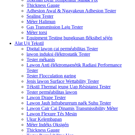
Thickness Gauge
Adhesion Awal & Ngayakeun Adhesion Tester
Sealing Tester
Méter Halimun
Gas Transmission Laju Tester
Méter torsi
Equipment Testing bungkusan fléksibel séjén
Alat Uji Tekstil
Digital lawon cai perméabilitas Tester
lawon induksi éléktrostatik Tester
Tester mékanis
Lawon Anti éléktromagnétik Radiasi Performance
Tester
Tester Flocculation garing
Jenis lawon Surface Wettability Tester
Tékstil Thermal jeung Uap Résistansi Tester
Tester perméabilitas lawon
Lawon Drape Tester
Lawon Jauh Infrabeureum naék Suhu Tester
Lawon Cair Cai Dinamis Transmissibility Méter
Lawon Flexure Tés Mesin
Ukur Kelembapan
Méter Indéks Oksigén
Thickness Gauge