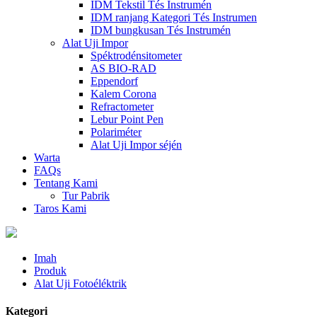
IDM Tekstil Tés Instrumén
IDM ranjang Kategori Tés Instrumen
IDM bungkusan Tés Instrumén
Alat Uji Impor
Spéktrodénsitometer
AS BIO-RAD
Eppendorf
Kalem Corona
Refractometer
Lebur Point Pen
Polariméter
Alat Uji Impor séjén
Warta
FAQs
Tentang Kami
Tur Pabrik
Taros Kami
Imah
Produk
Alat Uji Fotoéléktrik
Kategori