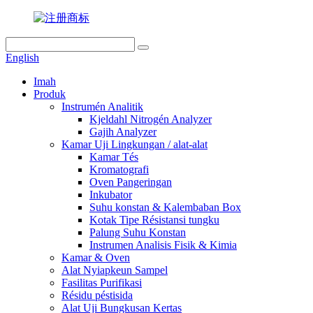
English
Imah
Produk
Instrumén Analitik
Kjeldahl Nitrogén Analyzer
Gajih Analyzer
Kamar Uji Lingkungan / alat-alat
Kamar Tés
Kromatografi
Oven Pangeringan
Inkubator
Suhu konstan & Kalembaban Box
Kotak Tipe Résistansi tungku
Palung Suhu Konstan
Instrumen Analisis Fisik & Kimia
Kamar & Oven
Alat Nyiapkeun Sampel
Fasilitas Purifikasi
Résidu péstisida
Alat Uji Bungkusan Kertas