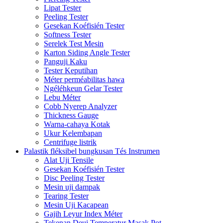
Lipat Tester
Peeling Tester
Gesekan Koéfisién Tester
Softness Tester
Serelek Test Mesin
Karton Siding Angle Tester
Panguji Kaku
Tester Keputihan
Méter perméabilitas hawa
Ngéléhkeun Gelar Tester
Lebu Méter
Cobb Nyerep Analyzer
Thickness Gauge
Warna-cahaya Kotak
Ukur Kelembapan
Centrifuge listrik
Palastik fléksibel bungkusan Tés Instrumen
Alat Uji Tensile
Gesekan Koéfisién Tester
Disc Peeling Tester
Mesin uji dampak
Tearing Tester
Mesin Uji Kacapean
Gajih Leyur Index Méter
Tekenan Deui Temperatur Masak Pot