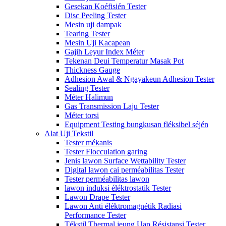
Gesekan Koéfisién Tester
Disc Peeling Tester
Mesin uji dampak
Tearing Tester
Mesin Uji Kacapean
Gajih Leyur Index Méter
Tekenan Deui Temperatur Masak Pot
Thickness Gauge
Adhesion Awal & Ngayakeun Adhesion Tester
Sealing Tester
Méter Halimun
Gas Transmission Laju Tester
Méter torsi
Equipment Testing bungkusan fléksibel séjén
Alat Uji Tekstil
Tester mékanis
Tester Flocculation garing
Jenis lawon Surface Wettability Tester
Digital lawon cai perméabilitas Tester
Tester perméabilitas lawon
lawon induksi éléktrostatik Tester
Lawon Drape Tester
Lawon Anti éléktromagnétik Radiasi
Performance Tester
Tékstil Thermal jeung Uap Résistansi Tester