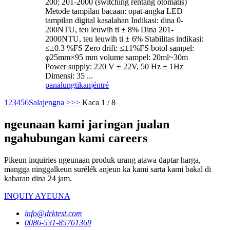
200; 201-2000 (switching rentang otomatis)
Metode tampilan bacaan: opat-angka LED
tampilan digital kasalahan Indikasi: dina 0-
200NTU, teu leuwih ti ± 8% Dina 201-
2000NTU, teu leuwih ti ± 6% Stabilitas indikasi:
≤±0.3 %FS Zero drift: ≤±1%FS botol sampel:
φ25mm×95 mm volume sampel: 20ml~30m
Power supply: 220 V ± 22V, 50 Hz ± 1Hz
Dimensi: 35 ...
panalungtikan
jéntré
1
2
3
4
5
6
Salajengna >
>>
Kaca 1 / 8
ngeunaan kami jaringan jualan
ngahubungan kami careers
Pikeun inquiries ngeunaan produk urang atawa daptar harga,
mangga ninggalkeun surélék anjeun ka kami sarta kami bakal di
kabaran dina 24 jam.
INQUIY AYEUNA
info@drktest.com
0086-531-85761369