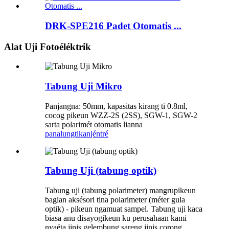
DRK-SPE216 Padet Otomatis ...
Alat Uji Fotoéléktrik
Tabung Uji Mikro
Panjangna: 50mm, kapasitas kirang ti 0.8ml,
cocog pikeun WZZ-2S (2SS), SGW-1, SGW-2
sarta polarimét otomatis lianna
panalungtikan
jéntré
Tabung Uji (tabung optik)
Tabung uji (tabung polarimeter) mangrupikeun
bagian aksésori tina polarimeter (méter gula
optik) - pikeun ngamuat sampel. Tabung uji kaca
biasa anu disayogikeun ku perusahaan kami
nyaéta jinis gelembung sareng jinis corong,