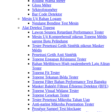
Rolling Warna Méter
Gloss Méter
Séktrofotométer
Bar Code Detektor
Mesin Uji Bahan Logam
Ngulang Bending Test Mesin
Alat Deteksi Topeng
Lawon Seuneu Retardant Performance Tester
Mesin Uji Komprehensif pikeun Topeng Médis
sareng Baju Pelindung
Tester Penetrasi Getih Sintétik pikeun Masker
Médis
Penetrasi Getih Anti Sintétik
Topeng Engapan Résistansi Tester
Bahan Meltblown High ngalembereh Laju Aliran
Tester
Topeng Fit Tester
Topeng Tekanan Béda Tester
Topeng Filter Bahan Performance Test Bangku
Masker Baktéri Filtrasi Éfisiensi Detektor (BFE)
Topeng Visual Widang Tester
Topeng Gesekan Tester
Tester Penetrasi Mikroba Tahan Uap
Anti-garing Mikroba Penetration Tester
Prosésor Sampel Test blockage