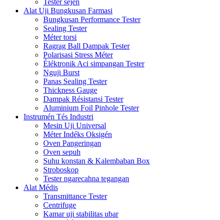
Tester séjén
Alat Uji Bungkusan Farmasi
Bungkusan Performance Tester
Sealing Tester
Méter torsi
Ragrag Ball Dampak Tester
Polarisasi Stress Méter
Éléktronik Aci simpangan Tester
Nguji Burst
Panas Sealing Tester
Thickness Gauge
Dampak Résistansi Tester
Aluminium Foil Pinhole Tester
Instrumén Tés Industri
Mesin Uji Universal
Méter Indéks Oksigén
Oven Pangeringan
Oven sepuh
Suhu konstan & Kalembaban Box
Stroboskop
Tester ngarecahna tegangan
Alat Médis
Transmittance Tester
Centrifuge
Kamar uji stabilitas ubar