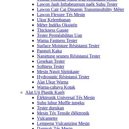
Lawon Jauh Infrabeureum naék Suhu Tester
Lawon Cair Cai Dinamis Transmissibility Méter
Lawon Flexure Tés Mesin
Ukur Kelembapan
Méter Indéks Oksigén
Thickness Gauge
Tester Perméabilitas Uap
Warna Fastness Tester
Surface Moisture Résistansi Tester
Panguji Kaku
Nangtung seuneu Résistansi Tester
Gesekan Tester
Softness Tester
Mesin Nguji Shrinkage
Hydrostatic Résistansi Tester
Alat Ukur Warna
Warna-cahaya Kotak
Alat Uji Plastik Karét
Éléktronik Universal Tés Mesin
Suhu luhur Muffle tungku
Tester durukan
Mesin Tés Tensile éléktronik
Vulcameter
Lempeng Vulcanizing Mesin
Dampak Tés Mesin