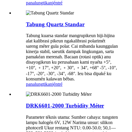
panalungtikan
jéntré
Tabung Quartz Standar
Tabung kuarsa standar mangrupikeun hiji-hijina
alat kalibrasi pikeun ngakalibrasi polarimét
sareng méter gula polar. Cai mibanda kaunggulan
kinerja stabil, saeutik dampak lingkungan, sarta
pamakéan merenah. Bacaan (rotasi optik) anu
disayogikeun ku perusahaan kami nyaéta +5°,
+10°, ﹢17°, +20°, ﹢30°, ﹢34°, +68° -5°, -10°,
-17°, -20°, -30°, -34°, -68°. Ieu bisa dipaké ku
konsumén kalawan bébas.
panalungtikan
jéntré
DRK6601-2000 Turbidity Méter
Parameter téknis utama: Sumber cahaya: tungsten
lampu halogén 6V, 12W Narima unsur: silikon
photocell Ukur rentang NTU: 0.00-50.0; 50,1—