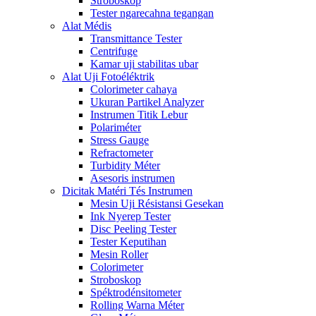
Stroboskop
Tester ngarecahna tegangan
Alat Médis
Transmittance Tester
Centrifuge
Kamar uji stabilitas ubar
Alat Uji Fotoéléktrik
Colorimeter cahaya
Ukuran Partikel Analyzer
Instrumen Titik Lebur
Polariméter
Stress Gauge
Refractometer
Turbidity Méter
Asesoris instrumen
Dicitak Matéri Tés Instrumen
Mesin Uji Résistansi Gesekan
Ink Nyerep Tester
Disc Peeling Tester
Tester Keputihan
Mesin Roller
Colorimeter
Stroboskop
Spéktrodénsitometer
Rolling Warna Méter