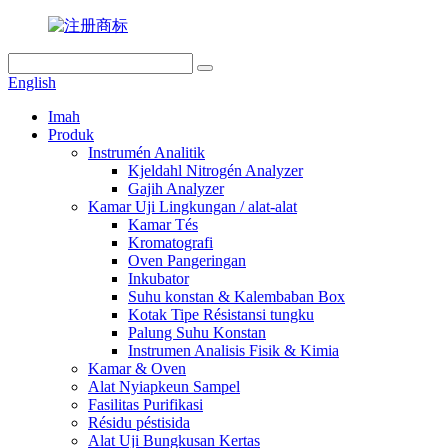
English
Imah
Produk
Instrumén Analitik
Kjeldahl Nitrogén Analyzer
Gajih Analyzer
Kamar Uji Lingkungan / alat-alat
Kamar Tés
Kromatografi
Oven Pangeringan
Inkubator
Suhu konstan & Kalembaban Box
Kotak Tipe Résistansi tungku
Palung Suhu Konstan
Instrumen Analisis Fisik & Kimia
Kamar & Oven
Alat Nyiapkeun Sampel
Fasilitas Purifikasi
Résidu péstisida
Alat Uji Bungkusan Kertas