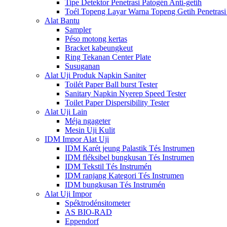
Tipe Detektor Penetrasi Patogén Anti-getih
Toél Topeng Layar Warna Topeng Getih Penetrasi
Alat Bantu
Sampler
Péso motong kertas
Bracket kabeungkeut
Ring Tekanan Center Plate
Susuganan
Alat Uji Produk Napkin Saniter
Toilét Paper Ball burst Tester
Sanitary Napkin Nyerep Speed ​​Tester
Toilet Paper Dispersibility Tester
Alat Uji Lain
Méja ngageter
Mesin Uji Kulit
IDM Impor Alat Uji
IDM Karét jeung Palastik Tés Instrumen
IDM fléksibel bungkusan Tés Instrumen
IDM Tekstil Tés Instrumén
IDM ranjang Kategori Tés Instrumen
IDM bungkusan Tés Instrumén
Alat Uji Impor
Spéktrodénsitometer
AS BIO-RAD
Eppendorf