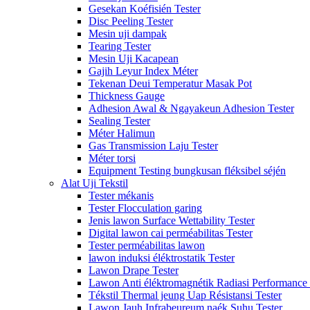
Gesekan Koéfisién Tester
Disc Peeling Tester
Mesin uji dampak
Tearing Tester
Mesin Uji Kacapean
Gajih Leyur Index Méter
Tekenan Deui Temperatur Masak Pot
Thickness Gauge
Adhesion Awal & Ngayakeun Adhesion Tester
Sealing Tester
Méter Halimun
Gas Transmission Laju Tester
Méter torsi
Equipment Testing bungkusan fléksibel séjén
Alat Uji Tekstil
Tester mékanis
Tester Flocculation garing
Jenis lawon Surface Wettability Tester
Digital lawon cai perméabilitas Tester
Tester perméabilitas lawon
lawon induksi éléktrostatik Tester
Lawon Drape Tester
Lawon Anti éléktromagnétik Radiasi Performance 
Tékstil Thermal jeung Uap Résistansi Tester
Lawon Jauh Infrabeureum naék Suhu Tester