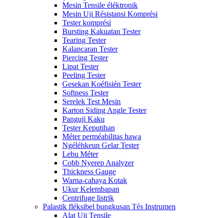
Mesin Tensile éléktronik
Mesin Uji Résistansi Komprési
Tester komprési
Bursting Kakuatan Tester
Tearing Tester
Kalancaran Tester
Piercing Tester
Lipat Tester
Peeling Tester
Gesekan Koéfisién Tester
Softness Tester
Serelek Test Mesin
Karton Siding Angle Tester
Panguji Kaku
Tester Keputihan
Méter perméabilitas hawa
Ngéléhkeun Gelar Tester
Lebu Méter
Cobb Nyerep Analyzer
Thickness Gauge
Warna-cahaya Kotak
Ukur Kelembapan
Centrifuge listrik
Palastik fléksibel bungkusan Tés Instrumen
Alat Uji Tensile