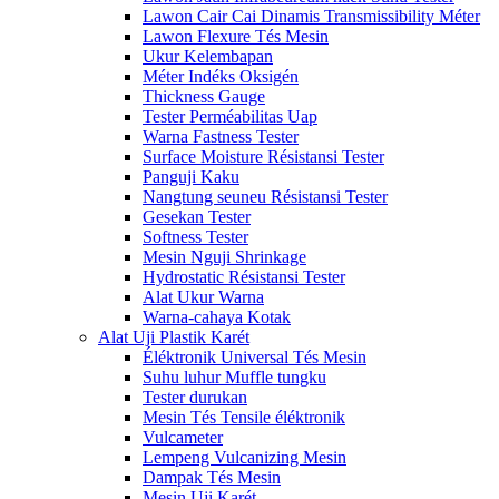
Lawon Cair Cai Dinamis Transmissibility Méter
Lawon Flexure Tés Mesin
Ukur Kelembapan
Méter Indéks Oksigén
Thickness Gauge
Tester Perméabilitas Uap
Warna Fastness Tester
Surface Moisture Résistansi Tester
Panguji Kaku
Nangtung seuneu Résistansi Tester
Gesekan Tester
Softness Tester
Mesin Nguji Shrinkage
Hydrostatic Résistansi Tester
Alat Ukur Warna
Warna-cahaya Kotak
Alat Uji Plastik Karét
Éléktronik Universal Tés Mesin
Suhu luhur Muffle tungku
Tester durukan
Mesin Tés Tensile éléktronik
Vulcameter
Lempeng Vulcanizing Mesin
Dampak Tés Mesin
Mesin Uji Karét