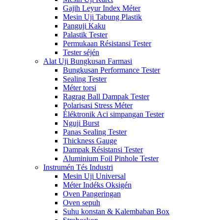
Gajih Leyur Index Méter
Mesin Uji Tabung Plastik
Panguji Kaku
Palastik Tester
Permukaan Résistansi Tester
Tester séjén
Alat Uji Bungkusan Farmasi
Bungkusan Performance Tester
Sealing Tester
Méter torsi
Ragrag Ball Dampak Tester
Polarisasi Stress Méter
Éléktronik Aci simpangan Tester
Nguji Burst
Panas Sealing Tester
Thickness Gauge
Dampak Résistansi Tester
Aluminium Foil Pinhole Tester
Instrumén Tés Industri
Mesin Uji Universal
Méter Indéks Oksigén
Oven Pangeringan
Oven sepuh
Suhu konstan & Kalembaban Box