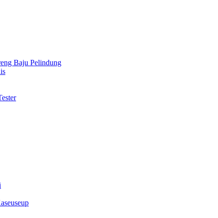
reng Baju Pelindung
is
ester
i
Kaseuseup