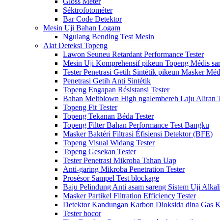
Gloss Méter
Séktrofotométer
Bar Code Detektor
Mesin Uji Bahan Logam
Ngulang Bending Test Mesin
Alat Deteksi Topeng
Lawon Seuneu Retardant Performance Tester
Mesin Uji Komprehensif pikeun Topeng Médis sa
Tester Penetrasi Getih Sintétik pikeun Masker Méd
Penetrasi Getih Anti Sintétik
Topeng Engapan Résistansi Tester
Bahan Meltblown High ngalembereh Laju Aliran T
Topeng Fit Tester
Topeng Tekanan Béda Tester
Topeng Filter Bahan Performance Test Bangku
Masker Baktéri Filtrasi Éfisiensi Detektor (BFE)
Topeng Visual Widang Tester
Topeng Gesekan Tester
Tester Penetrasi Mikroba Tahan Uap
Anti-garing Mikroba Penetration Tester
Prosésor Sampel Test blockage
Baju Pelindung Anti asam sareng Sistem Uji Alkal
Masker Partikel Filtration Efficiency Tester
Detektor Kandungan Karbon Dioksida dina Gas 
Tester bocor