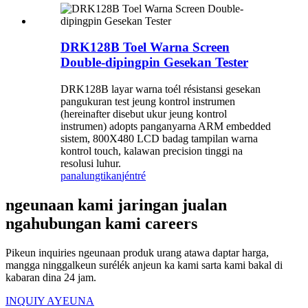
DRK128B Toel Warna Screen
Double-dipingpin Gesekan Tester
DRK128B layar warna toél résistansi gesekan
pangukuran test jeung kontrol instrumen
(hereinafter disebut ukur jeung kontrol
instrumen) adopts panganyarna ARM embedded
sistem, 800X480 LCD badag tampilan warna
kontrol touch, kalawan precision tinggi na
resolusi luhur.
panalungtikan
jéntré
ngeunaan kami jaringan jualan
ngahubungan kami careers
Pikeun inquiries ngeunaan produk urang atawa daptar harga,
mangga ninggalkeun surélék anjeun ka kami sarta kami bakal di
kabaran dina 24 jam.
INQUIY AYEUNA