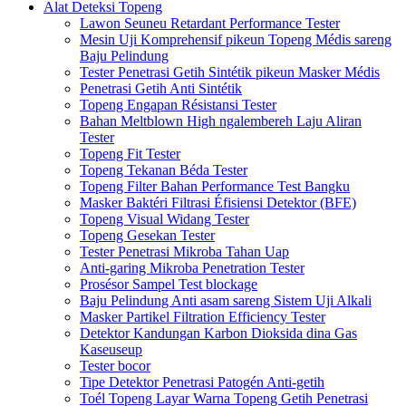
Alat Deteksi Topeng
Lawon Seuneu Retardant Performance Tester
Mesin Uji Komprehensif pikeun Topeng Médis sareng
Baju Pelindung
Tester Penetrasi Getih Sintétik pikeun Masker Médis
Penetrasi Getih Anti Sintétik
Topeng Engapan Résistansi Tester
Bahan Meltblown High ngalembereh Laju Aliran
Tester
Topeng Fit Tester
Topeng Tekanan Béda Tester
Topeng Filter Bahan Performance Test Bangku
Masker Baktéri Filtrasi Éfisiensi Detektor (BFE)
Topeng Visual Widang Tester
Topeng Gesekan Tester
Tester Penetrasi Mikroba Tahan Uap
Anti-garing Mikroba Penetration Tester
Prosésor Sampel Test blockage
Baju Pelindung Anti asam sareng Sistem Uji Alkali
Masker Partikel Filtration Efficiency Tester
Detektor Kandungan Karbon Dioksida dina Gas
Kaseuseup
Tester bocor
Tipe Detektor Penetrasi Patogén Anti-getih
Toél Topeng Layar Warna Topeng Getih Penetrasi