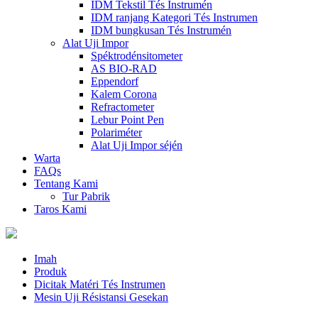
IDM Tekstil Tés Instrumén
IDM ranjang Kategori Tés Instrumen
IDM bungkusan Tés Instrumén
Alat Uji Impor
Spéktrodénsitometer
AS BIO-RAD
Eppendorf
Kalem Corona
Refractometer
Lebur Point Pen
Polariméter
Alat Uji Impor séjén
Warta
FAQs
Tentang Kami
Tur Pabrik
Taros Kami
Imah
Produk
Dicitak Matéri Tés Instrumen
Mesin Uji Résistansi Gesekan