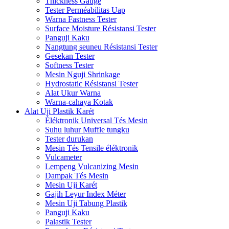
Thickness Gauge
Tester Perméabilitas Uap
Warna Fastness Tester
Surface Moisture Résistansi Tester
Panguji Kaku
Nangtung seuneu Résistansi Tester
Gesekan Tester
Softness Tester
Mesin Nguji Shrinkage
Hydrostatic Résistansi Tester
Alat Ukur Warna
Warna-cahaya Kotak
Alat Uji Plastik Karét
Éléktronik Universal Tés Mesin
Suhu luhur Muffle tungku
Tester durukan
Mesin Tés Tensile éléktronik
Vulcameter
Lempeng Vulcanizing Mesin
Dampak Tés Mesin
Mesin Uji Karét
Gajih Leyur Index Méter
Mesin Uji Tabung Plastik
Panguji Kaku
Palastik Tester