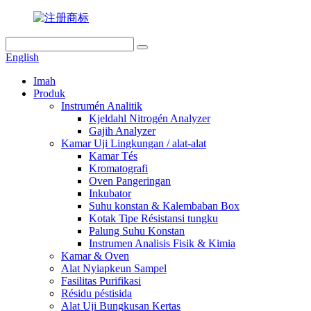
English
Imah
Produk
Instrumén Analitik
Kjeldahl Nitrogén Analyzer
Gajih Analyzer
Kamar Uji Lingkungan / alat-alat
Kamar Tés
Kromatografi
Oven Pangeringan
Inkubator
Suhu konstan & Kalembaban Box
Kotak Tipe Résistansi tungku
Palung Suhu Konstan
Instrumen Analisis Fisik & Kimia
Kamar & Oven
Alat Nyiapkeun Sampel
Fasilitas Purifikasi
Résidu péstisida
Alat Uji Bungkusan Kertas