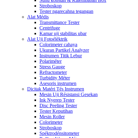
Suhu konstan & Kalembaban Box
Stroboskop
Tester ngarecahna tegangan
Alat Médis
Transmittance Tester
Centrifuge
Kamar uji stabilitas ubar
Alat Uji Fotoéléktrik
Colorimeter cahaya
Ukuran Partikel Analyzer
Instrumen Titik Lebur
Polariméter
Stress Gauge
Refractometer
Turbidity Méter
Asesoris instrumen
Dicitak Matéri Tés Instrumen
Mesin Uji Résistansi Gesekan
Ink Nyerep Tester
Disc Peeling Tester
Tester Keputihan
Mesin Roller
Colorimeter
Stroboskop
Spéktrodénsitometer