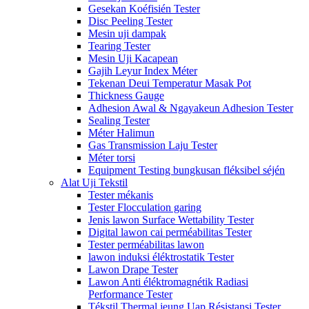
Gesekan Koéfisién Tester
Disc Peeling Tester
Mesin uji dampak
Tearing Tester
Mesin Uji Kacapean
Gajih Leyur Index Méter
Tekenan Deui Temperatur Masak Pot
Thickness Gauge
Adhesion Awal & Ngayakeun Adhesion Tester
Sealing Tester
Méter Halimun
Gas Transmission Laju Tester
Méter torsi
Equipment Testing bungkusan fléksibel séjén
Alat Uji Tekstil
Tester mékanis
Tester Flocculation garing
Jenis lawon Surface Wettability Tester
Digital lawon cai perméabilitas Tester
Tester perméabilitas lawon
lawon induksi éléktrostatik Tester
Lawon Drape Tester
Lawon Anti éléktromagnétik Radiasi
Performance Tester
Tékstil Thermal jeung Uap Résistansi Tester