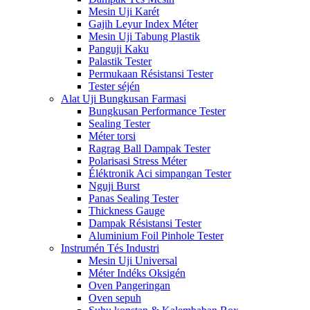
Mesin Uji Karét
Gajih Leyur Index Méter
Mesin Uji Tabung Plastik
Panguji Kaku
Palastik Tester
Permukaan Résistansi Tester
Tester séjén
Alat Uji Bungkusan Farmasi
Bungkusan Performance Tester
Sealing Tester
Méter torsi
Ragrag Ball Dampak Tester
Polarisasi Stress Méter
Éléktronik Aci simpangan Tester
Nguji Burst
Panas Sealing Tester
Thickness Gauge
Dampak Résistansi Tester
Aluminium Foil Pinhole Tester
Instrumén Tés Industri
Mesin Uji Universal
Méter Indéks Oksigén
Oven Pangeringan
Oven sepuh