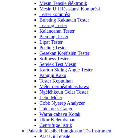
Mesin Tensile éléktronik
Mesin Uji Résistansi Komprési
Tester komprési
Bursting Kakuatan Tester
Tearing Tester
Kalancaran Tester
Piercing Tester
Lipat Tester
Peeling Tester
Gesekan Koéfisién Tester
Softness Tester
Serelek Test Mesin
Karton Siding Angle Tester
Panguji Kaku
Tester Keputihan
Méter perméabilitas hawa
Ngéléhkeun Gelar Tester
Lebu Méter
Cobb Nyerep Analyzer
Thickness Gauge
Warna-cahaya Kotak
Ukur Kelembapan
Centrifuge listrik
Palastik fléksibel bungkusan Tés Instrumen
Alat Uji Tensile