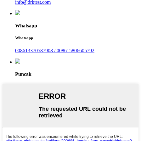
info@drktest.com
Whatsapp
Whatsapp
008613370587908 / 008615806605792
Puncak