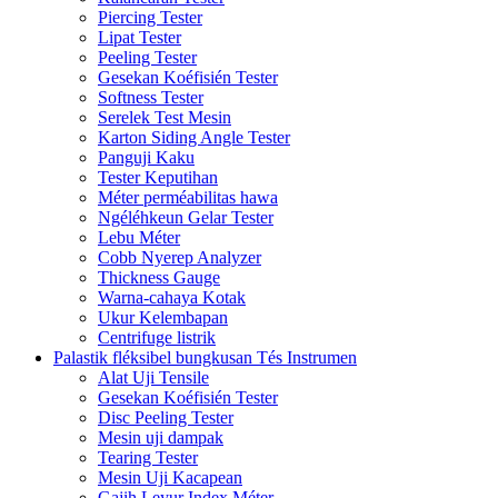
Piercing Tester
Lipat Tester
Peeling Tester
Gesekan Koéfisién Tester
Softness Tester
Serelek Test Mesin
Karton Siding Angle Tester
Panguji Kaku
Tester Keputihan
Méter perméabilitas hawa
Ngéléhkeun Gelar Tester
Lebu Méter
Cobb Nyerep Analyzer
Thickness Gauge
Warna-cahaya Kotak
Ukur Kelembapan
Centrifuge listrik
Palastik fléksibel bungkusan Tés Instrumen
Alat Uji Tensile
Gesekan Koéfisién Tester
Disc Peeling Tester
Mesin uji dampak
Tearing Tester
Mesin Uji Kacapean
Gajih Leyur Index Méter