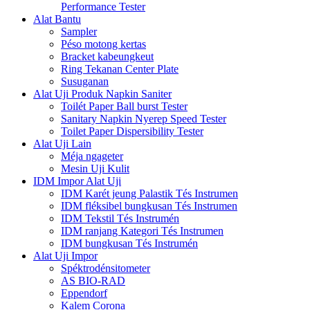
Performance Tester
Alat Bantu
Sampler
Péso motong kertas
Bracket kabeungkeut
Ring Tekanan Center Plate
Susuganan
Alat Uji Produk Napkin Saniter
Toilét Paper Ball burst Tester
Sanitary Napkin Nyerep Speed ​​Tester
Toilet Paper Dispersibility Tester
Alat Uji Lain
Méja ngageter
Mesin Uji Kulit
IDM Impor Alat Uji
IDM Karét jeung Palastik Tés Instrumen
IDM fléksibel bungkusan Tés Instrumen
IDM Tekstil Tés Instrumén
IDM ranjang Kategori Tés Instrumen
IDM bungkusan Tés Instrumén
Alat Uji Impor
Spéktrodénsitometer
AS BIO-RAD
Eppendorf
Kalem Corona