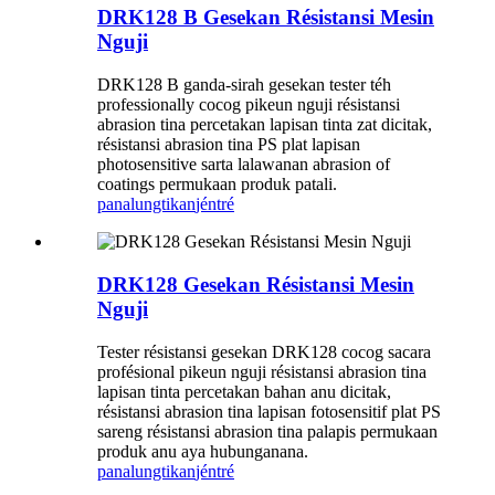
DRK128 B Gesekan Résistansi Mesin
Nguji
DRK128 B ganda-sirah gesekan tester téh
professionally cocog pikeun nguji résistansi
abrasion tina percetakan lapisan tinta zat dicitak,
résistansi abrasion tina PS plat lapisan
photosensitive sarta lalawanan abrasion of
coatings permukaan produk patali.
panalungtikan
jéntré
DRK128 Gesekan Résistansi Mesin
Nguji
Tester résistansi gesekan DRK128 cocog sacara
profésional pikeun nguji résistansi abrasion tina
lapisan tinta percetakan bahan anu dicitak,
résistansi abrasion tina lapisan fotosensitif plat PS
sareng résistansi abrasion tina palapis permukaan
produk anu aya hubunganana.
panalungtikan
jéntré