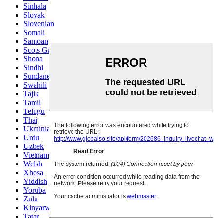
Sinhala
Slovak
Slovenian
Somali
Samoan
Scots Gaelic
Shona
Sindhi
Sundanese
Swahili
Tajik
Tamil
Telugu
Thai
Ukrainian
Urdu
Uzbek
Vietnamese
Welsh
Xhosa
Yiddish
Yoruba
Zulu
Kinyarwanda
Tatar