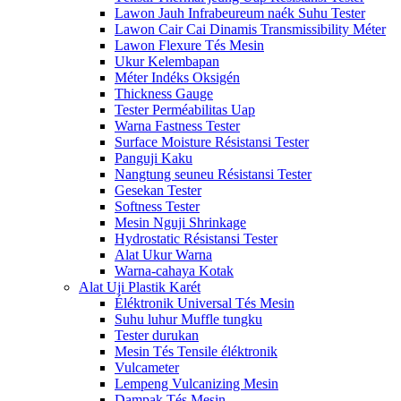
Lawon Jauh Infrabeureum naék Suhu Tester
Lawon Cair Cai Dinamis Transmissibility Méter
Lawon Flexure Tés Mesin
Ukur Kelembapan
Méter Indéks Oksigén
Thickness Gauge
Tester Perméabilitas Uap
Warna Fastness Tester
Surface Moisture Résistansi Tester
Panguji Kaku
Nangtung seuneu Résistansi Tester
Gesekan Tester
Softness Tester
Mesin Nguji Shrinkage
Hydrostatic Résistansi Tester
Alat Ukur Warna
Warna-cahaya Kotak
Alat Uji Plastik Karét
Éléktronik Universal Tés Mesin
Suhu luhur Muffle tungku
Tester durukan
Mesin Tés Tensile éléktronik
Vulcameter
Lempeng Vulcanizing Mesin
Dampak Tés Mesin