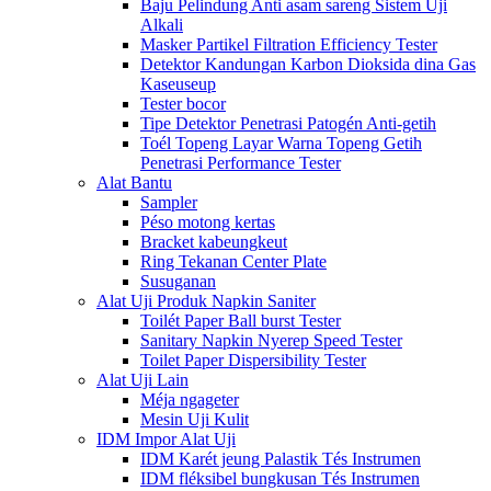
Baju Pelindung Anti asam sareng Sistem Uji
Alkali
Masker Partikel Filtration Efficiency Tester
Detektor Kandungan Karbon Dioksida dina Gas
Kaseuseup
Tester bocor
Tipe Detektor Penetrasi Patogén Anti-getih
Toél Topeng Layar Warna Topeng Getih
Penetrasi Performance Tester
Alat Bantu
Sampler
Péso motong kertas
Bracket kabeungkeut
Ring Tekanan Center Plate
Susuganan
Alat Uji Produk Napkin Saniter
Toilét Paper Ball burst Tester
Sanitary Napkin Nyerep Speed ​​Tester
Toilet Paper Dispersibility Tester
Alat Uji Lain
Méja ngageter
Mesin Uji Kulit
IDM Impor Alat Uji
IDM Karét jeung Palastik Tés Instrumen
IDM fléksibel bungkusan Tés Instrumen