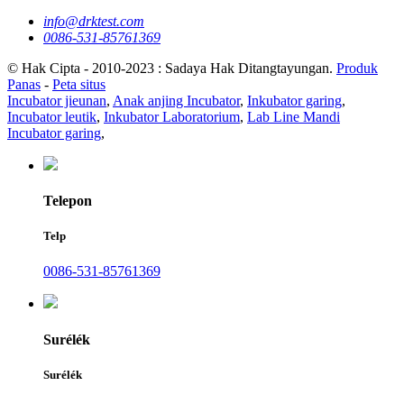
info@drktest.com
0086-531-85761369
© Hak Cipta - 2010-2023 : Sadaya Hak Ditangtayungan.
Produk
Panas
-
Peta situs
Incubator jieunan
,
Anak anjing Incubator
,
Inkubator garing
,
Incubator leutik
,
Inkubator Laboratorium
,
Lab Line Mandi
Incubator garing
,
Telepon
Telp
0086-531-85761369
Surélék
Surélék