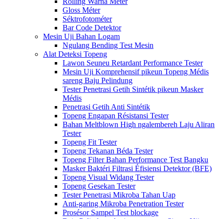
Rolling Warna Méter
Gloss Méter
Séktrofotométer
Bar Code Detektor
Mesin Uji Bahan Logam
Ngulang Bending Test Mesin
Alat Deteksi Topeng
Lawon Seuneu Retardant Performance Tester
Mesin Uji Komprehensif pikeun Topeng Médis
sareng Baju Pelindung
Tester Penetrasi Getih Sintétik pikeun Masker
Médis
Penetrasi Getih Anti Sintétik
Topeng Engapan Résistansi Tester
Bahan Meltblown High ngalembereh Laju Aliran
Tester
Topeng Fit Tester
Topeng Tekanan Béda Tester
Topeng Filter Bahan Performance Test Bangku
Masker Baktéri Filtrasi Éfisiensi Detektor (BFE)
Topeng Visual Widang Tester
Topeng Gesekan Tester
Tester Penetrasi Mikroba Tahan Uap
Anti-garing Mikroba Penetration Tester
Prosésor Sampel Test blockage