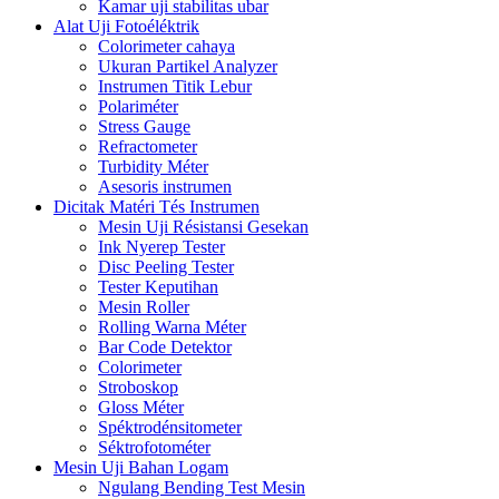
Kamar uji stabilitas ubar
Alat Uji Fotoéléktrik
Colorimeter cahaya
Ukuran Partikel Analyzer
Instrumen Titik Lebur
Polariméter
Stress Gauge
Refractometer
Turbidity Méter
Asesoris instrumen
Dicitak Matéri Tés Instrumen
Mesin Uji Résistansi Gesekan
Ink Nyerep Tester
Disc Peeling Tester
Tester Keputihan
Mesin Roller
Rolling Warna Méter
Bar Code Detektor
Colorimeter
Stroboskop
Gloss Méter
Spéktrodénsitometer
Séktrofotométer
Mesin Uji Bahan Logam
Ngulang Bending Test Mesin