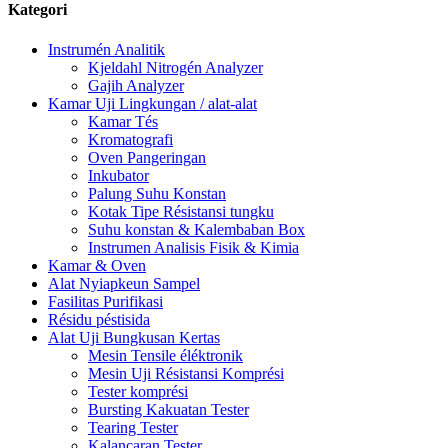
Kategori
Instrumén Analitik
Kjeldahl Nitrogén Analyzer
Gajih Analyzer
Kamar Uji Lingkungan / alat-alat
Kamar Tés
Kromatografi
Oven Pangeringan
Inkubator
Palung Suhu Konstan
Kotak Tipe Résistansi tungku
Suhu konstan & Kalembaban Box
Instrumen Analisis Fisik & Kimia
Kamar & Oven
Alat Nyiapkeun Sampel
Fasilitas Purifikasi
Résidu péstisida
Alat Uji Bungkusan Kertas
Mesin Tensile éléktronik
Mesin Uji Résistansi Komprési
Tester komprési
Bursting Kakuatan Tester
Tearing Tester
Kalancaran Tester