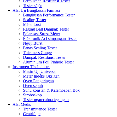
Permukaan Résistansi Tester
Tester séjén
Alat Uji Bungkusan Farmasi
Bungkusan Performance Tester
Sealing Tester
Méter torsi
Ragrag Ball Dampak Tester
Polarisasi Stress Méter
Éléktronik Aci simpangan Tester
Nguji Burst
Panas Sealing Tester
Thickness Gauge
Dampak Résistansi Tester
Aluminium Foil Pinhole Tester
Instrumén Tés Industri
Mesin Uji Universal
Méter Indéks Oksigén
Oven Pangeringan
Oven sepuh
Suhu konstan & Kalembaban Box
Stroboskop
Tester ngarecahna tegangan
Alat Médis
Transmittance Tester
Centrifuge