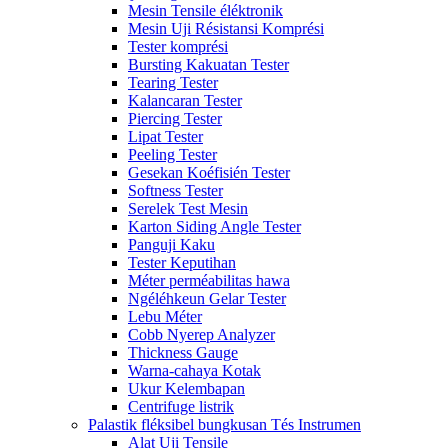
Mesin Tensile éléktronik
Mesin Uji Résistansi Komprési
Tester komprési
Bursting Kakuatan Tester
Tearing Tester
Kalancaran Tester
Piercing Tester
Lipat Tester
Peeling Tester
Gesekan Koéfisién Tester
Softness Tester
Serelek Test Mesin
Karton Siding Angle Tester
Panguji Kaku
Tester Keputihan
Méter perméabilitas hawa
Ngéléhkeun Gelar Tester
Lebu Méter
Cobb Nyerep Analyzer
Thickness Gauge
Warna-cahaya Kotak
Ukur Kelembapan
Centrifuge listrik
Palastik fléksibel bungkusan Tés Instrumen
Alat Uji Tensile