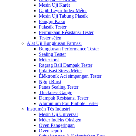
Mesin Uji Karét
Gajih Leyur Index Méter
Mesin Uji Tabung Plastik
Panguji Kaku
Palastik Tester
Permukaan Résistansi Tester
Tester séjén
Alat Uji Bungkusan Farmasi
Bungkusan Performance Tester
Sealing Tester
Méter torsi
Ragrag Ball Dampak Tester
Polarisasi Stress Méter
Éléktronik Aci simpangan Tester
Nguji Burst
Panas Sealing Tester
Thickness Gauge
Dampak Résistansi Tester
Aluminium Foil Pinhole Tester
Instrumén Tés Industri
Mesin Uji Universal
Méter Indéks Oksigén
Oven Pangeringan
Oven sepuh