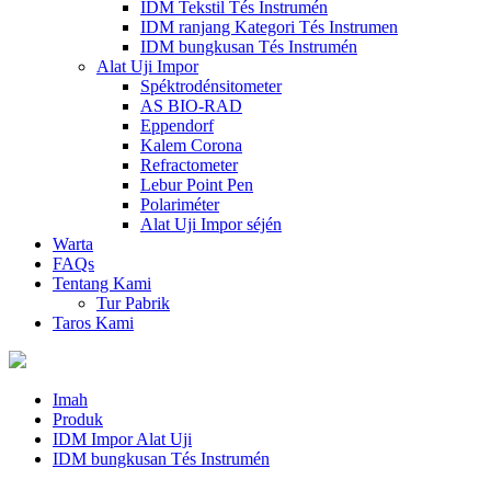
IDM Tekstil Tés Instrumén
IDM ranjang Kategori Tés Instrumen
IDM bungkusan Tés Instrumén
Alat Uji Impor
Spéktrodénsitometer
AS BIO-RAD
Eppendorf
Kalem Corona
Refractometer
Lebur Point Pen
Polariméter
Alat Uji Impor séjén
Warta
FAQs
Tentang Kami
Tur Pabrik
Taros Kami
Imah
Produk
IDM Impor Alat Uji
IDM bungkusan Tés Instrumén