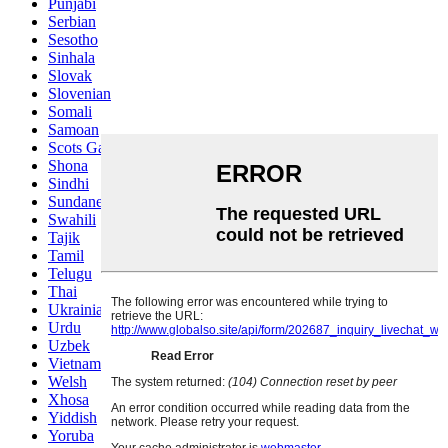
Punjabi
Serbian
Sesotho
Sinhala
Slovak
Slovenian
Somali
Samoan
Scots Gaelic
Shona
Sindhi
Sundanese
Swahili
Tajik
Tamil
Telugu
Thai
Ukrainian
Urdu
Uzbek
Vietnamese
Welsh
Xhosa
Yiddish
Yoruba