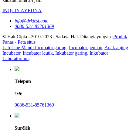
kabaran dina 24 jam.
INQUIY AYEUNA
info@drktest.com
0086-531-85761369
© Hak Cipta - 2010-2023 : Sadaya Hak Ditangtayungan.
Produk
Panas
-
Peta situs
Lab Line Mandi Incubator garing
,
Incubator jieunan
,
Anak anjing
Incubator
,
Incubator leutik
,
Inkubator garing
,
Inkubator
Laboratorium
,
Telepon
Telp
0086-531-85761369
Surélék