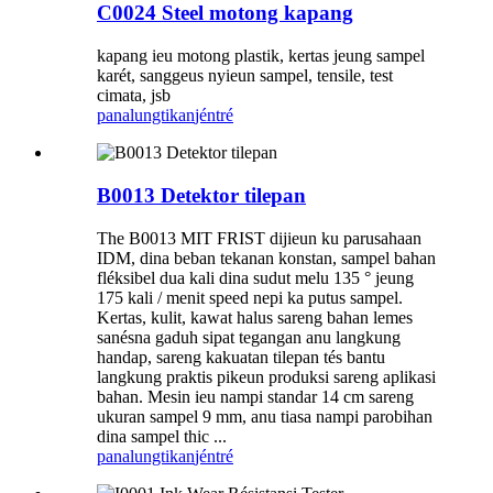
C0024 Steel motong kapang
kapang ieu motong plastik, kertas jeung sampel
karét, sanggeus nyieun sampel, tensile, test
cimata, jsb
panalungtikan
jéntré
B0013 Detektor tilepan
The B0013 MIT FRIST dijieun ku parusahaan
IDM, dina beban tekanan konstan, sampel bahan
fléksibel dua kali dina sudut melu 135 ° jeung
175 kali / menit speed nepi ka putus sampel.
Kertas, kulit, kawat halus sareng bahan lemes
sanésna gaduh sipat tegangan anu langkung
handap, sareng kakuatan tilepan tés bantu
langkung praktis pikeun produksi sareng aplikasi
bahan. Mesin ieu nampi standar 14 cm sareng
ukuran sampel 9 mm, anu tiasa nampi parobihan
dina sampel thic ...
panalungtikan
jéntré