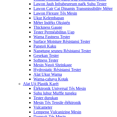
Lawon Jauh Infrabeureum naék Suhu Tester
Lawon Cair Cai Dinamis Transmissibility Méter
Lawon Flexure Tés Mesin
Ukur Kelembapan
Méter Indéks Oksigén
Thickness Gauge
Tester Perméabilitas Uap
Warna Fastness Tester
Surface Moisture Résistansi Tester
Panguji Kaku
Nangtung seuneu Résistansi Tester
Gesekan Tester
Softness Tester
Mesin Nguji Shrinkage
Hydrostatic Résistansi Tester
Alat Ukur Warna
Warna-cahaya Kotak
Alat Uji Plastik Karét
Éléktronik Universal Tés Mesin
Suhu luhur Muffle tungku
Tester durukan
Mesin Tés Tensile éléktronik
Vulcameter
Lempeng Vulcanizing Mesin
Dampak Tés Mesin