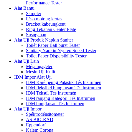
Performance Tester
Alat Bantu
Sampler
Péso motong kertas
Bracket kabeungkeut
Ring Tekanan Center Plate
Susuganan
Alat Uji Produk Napkin Saniter
Toilét Paper Ball burst Tester
Sanitary Napkin Nyerep Speed ​​Tester
Toilet Paper Dispersibility Tester
Alat Uji Lain
Méja ngageter
Mesin Uji Kulit
IDM Impor Alat Uji
IDM Karét jeung Palastik Tés Instrumen
IDM fléksibel bungkusan Tés Instrumen
IDM Tekstil Tés Instrumén
IDM ranjang Kategori Tés Instrumen
IDM bungkusan Tés Instrumén
Alat Uji Impor
Spéktrodénsitometer
AS BIO-RAD
Eppendorf
Kalem Corona