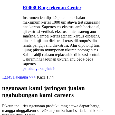
R0008 Ring tekenan Center
Instrumén ieu dipaké pikeun ketebalan
maksimum kertas 1000 um atawa test squeezing
tina karton. Sapertos tes ekstrusi arah horisontal,
uji ekstrusi vertikal, ekstrusi linier, sareng anu
sanésna. Sampel kertas atanapi kardus dipasang
dina rak uji anu diekstrusi teras dikomprés dina
rarata panguji anu diekstrusi. Alur dipotong tina
ujung pikeun nyumponan ukuran potongan tés.
Salah sahiji cakram replaceable di lokasi sentral.
Cakram ngagaduhan ukuran anu béda-béda
sapertos ...
panalungtikan
jéntré
1
2
3
4
Salajengna >
>>
Kaca 1 / 4
ngeunaan kami jaringan jualan
ngahubungan kami careers
Pikeun inquiries ngeunaan produk urang atawa daptar harga,
mangga ninggalkeun surélék anjeun ka kami sarta kami bakal di