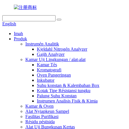
English
Imah
Produk
Instrumén Analitik
Kjeldahl Nitrogén Analyzer
Gajih Analyzer
Kamar Uji Lingkungan / alat-alat
Kamar Tés
Kromatografi
Oven Pangeringan
Inkubator
Suhu konstan & Kalembaban Box
Kotak Tipe Résistansi tungku
Palung Suhu Konstan
Instrumen Analisis Fisik & Kimia
Kamar & Oven
Alat Nyiapkeun Sampel
Fasilitas Purifikasi
Résidu péstisida
Alat Uji Bungkusan Kertas