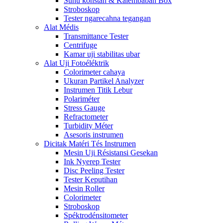
Suhu konstan & Kalembaban Box
Stroboskop
Tester ngarecahna tegangan
Alat Médis
Transmittance Tester
Centrifuge
Kamar uji stabilitas ubar
Alat Uji Fotoéléktrik
Colorimeter cahaya
Ukuran Partikel Analyzer
Instrumen Titik Lebur
Polariméter
Stress Gauge
Refractometer
Turbidity Méter
Asesoris instrumen
Dicitak Matéri Tés Instrumen
Mesin Uji Résistansi Gesekan
Ink Nyerep Tester
Disc Peeling Tester
Tester Keputihan
Mesin Roller
Colorimeter
Stroboskop
Spéktrodénsitometer