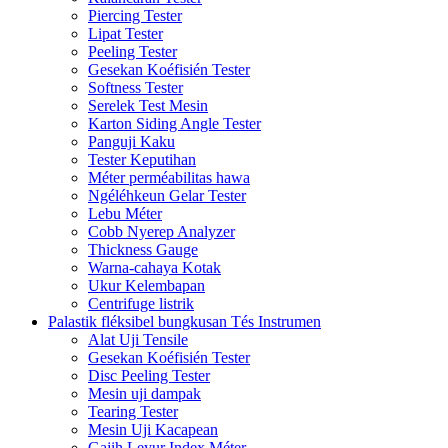
Piercing Tester
Lipat Tester
Peeling Tester
Gesekan Koéfisién Tester
Softness Tester
Serelek Test Mesin
Karton Siding Angle Tester
Panguji Kaku
Tester Keputihan
Méter perméabilitas hawa
Ngéléhkeun Gelar Tester
Lebu Méter
Cobb Nyerep Analyzer
Thickness Gauge
Warna-cahaya Kotak
Ukur Kelembapan
Centrifuge listrik
Palastik fléksibel bungkusan Tés Instrumen
Alat Uji Tensile
Gesekan Koéfisién Tester
Disc Peeling Tester
Mesin uji dampak
Tearing Tester
Mesin Uji Kacapean
Gajih Leyur Index Méter