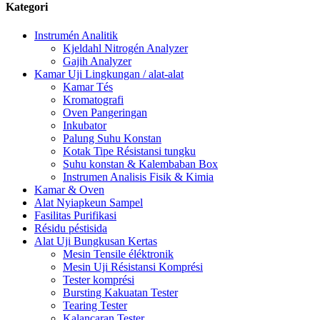
Kategori
Instrumén Analitik
Kjeldahl Nitrogén Analyzer
Gajih Analyzer
Kamar Uji Lingkungan / alat-alat
Kamar Tés
Kromatografi
Oven Pangeringan
Inkubator
Palung Suhu Konstan
Kotak Tipe Résistansi tungku
Suhu konstan & Kalembaban Box
Instrumen Analisis Fisik & Kimia
Kamar & Oven
Alat Nyiapkeun Sampel
Fasilitas Purifikasi
Résidu péstisida
Alat Uji Bungkusan Kertas
Mesin Tensile éléktronik
Mesin Uji Résistansi Komprési
Tester komprési
Bursting Kakuatan Tester
Tearing Tester
Kalancaran Tester