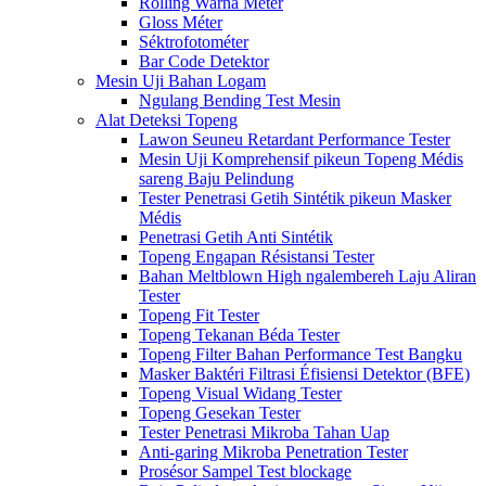
Rolling Warna Méter
Gloss Méter
Séktrofotométer
Bar Code Detektor
Mesin Uji Bahan Logam
Ngulang Bending Test Mesin
Alat Deteksi Topeng
Lawon Seuneu Retardant Performance Tester
Mesin Uji Komprehensif pikeun Topeng Médis
sareng Baju Pelindung
Tester Penetrasi Getih Sintétik pikeun Masker
Médis
Penetrasi Getih Anti Sintétik
Topeng Engapan Résistansi Tester
Bahan Meltblown High ngalembereh Laju Aliran
Tester
Topeng Fit Tester
Topeng Tekanan Béda Tester
Topeng Filter Bahan Performance Test Bangku
Masker Baktéri Filtrasi Éfisiensi Detektor (BFE)
Topeng Visual Widang Tester
Topeng Gesekan Tester
Tester Penetrasi Mikroba Tahan Uap
Anti-garing Mikroba Penetration Tester
Prosésor Sampel Test blockage