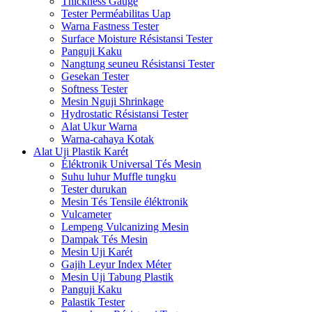
Thickness Gauge
Tester Perméabilitas Uap
Warna Fastness Tester
Surface Moisture Résistansi Tester
Panguji Kaku
Nangtung seuneu Résistansi Tester
Gesekan Tester
Softness Tester
Mesin Nguji Shrinkage
Hydrostatic Résistansi Tester
Alat Ukur Warna
Warna-cahaya Kotak
Alat Uji Plastik Karét
Éléktronik Universal Tés Mesin
Suhu luhur Muffle tungku
Tester durukan
Mesin Tés Tensile éléktronik
Vulcameter
Lempeng Vulcanizing Mesin
Dampak Tés Mesin
Mesin Uji Karét
Gajih Leyur Index Méter
Mesin Uji Tabung Plastik
Panguji Kaku
Palastik Tester