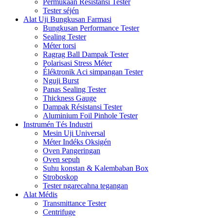
Permukaan Résistansi Tester
Tester séjén
Alat Uji Bungkusan Farmasi
Bungkusan Performance Tester
Sealing Tester
Méter torsi
Ragrag Ball Dampak Tester
Polarisasi Stress Méter
Éléktronik Aci simpangan Tester
Nguji Burst
Panas Sealing Tester
Thickness Gauge
Dampak Résistansi Tester
Aluminium Foil Pinhole Tester
Instrumén Tés Industri
Mesin Uji Universal
Méter Indéks Oksigén
Oven Pangeringan
Oven sepuh
Suhu konstan & Kalembaban Box
Stroboskop
Tester ngarecahna tegangan
Alat Médis
Transmittance Tester
Centrifuge