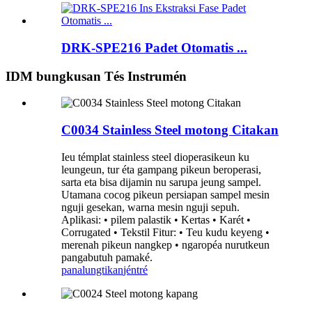
DRK-SPE216 Padet Otomatis ...
IDM bungkusan Tés Instrumén
C0034 Stainless Steel motong Citakan
Ieu témplat stainless steel dioperasikeun ku
leungeun, tur éta gampang pikeun beroperasi,
sarta eta bisa dijamin nu sarupa jeung sampel.
Utamana cocog pikeun persiapan sampel mesin
nguji gesekan, warna mesin nguji sepuh.
Aplikasi: • pilem palastik • Kertas • Karét •
Corrugated • Tekstil Fitur: • Teu kudu keyeng •
merenah pikeun nangkep • ngaropéa nurutkeun
pangabutuh pamaké.
panalungtikan
jéntré