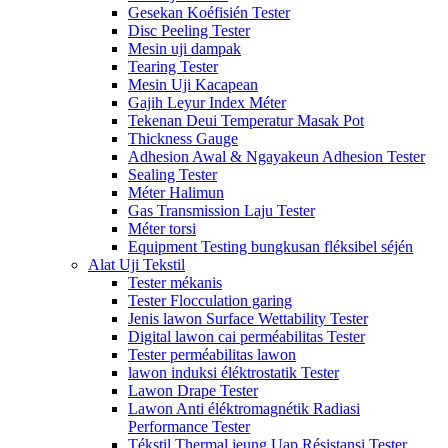
Gesekan Koéfisién Tester
Disc Peeling Tester
Mesin uji dampak
Tearing Tester
Mesin Uji Kacapean
Gajih Leyur Index Méter
Tekenan Deui Temperatur Masak Pot
Thickness Gauge
Adhesion Awal & Ngayakeun Adhesion Tester
Sealing Tester
Méter Halimun
Gas Transmission Laju Tester
Méter torsi
Equipment Testing bungkusan fléksibel séjén
Alat Uji Tekstil
Tester mékanis
Tester Flocculation garing
Jenis lawon Surface Wettability Tester
Digital lawon cai perméabilitas Tester
Tester perméabilitas lawon
lawon induksi éléktrostatik Tester
Lawon Drape Tester
Lawon Anti éléktromagnétik Radiasi
Performance Tester
Tékstil Thermal jeung Uap Résistansi Tester