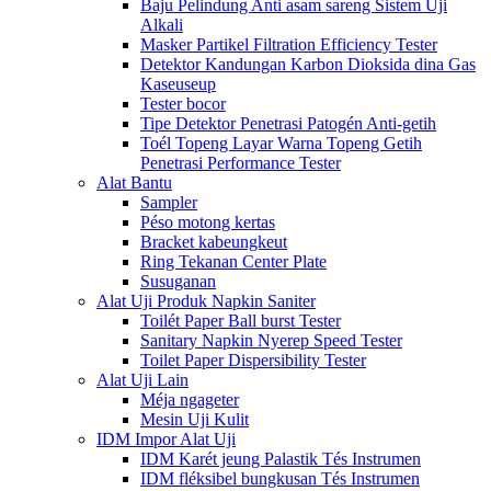
Baju Pelindung Anti asam sareng Sistem Uji
Alkali
Masker Partikel Filtration Efficiency Tester
Detektor Kandungan Karbon Dioksida dina Gas
Kaseuseup
Tester bocor
Tipe Detektor Penetrasi Patogén Anti-getih
Toél Topeng Layar Warna Topeng Getih
Penetrasi Performance Tester
Alat Bantu
Sampler
Péso motong kertas
Bracket kabeungkeut
Ring Tekanan Center Plate
Susuganan
Alat Uji Produk Napkin Saniter
Toilét Paper Ball burst Tester
Sanitary Napkin Nyerep Speed ​​Tester
Toilet Paper Dispersibility Tester
Alat Uji Lain
Méja ngageter
Mesin Uji Kulit
IDM Impor Alat Uji
IDM Karét jeung Palastik Tés Instrumen
IDM fléksibel bungkusan Tés Instrumen