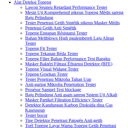
Alat Deteksi Topeng
Lawon Seuneu Retardant Performance Tester
Mesin Uji Komprehensif pikeun Topeng Médis sareng
Baju Pelindung
Tester Penetrasi Getih Sintétik pikeun Masker Médis
Penetrasi Getih Anti Sintétik
Topeng Engapan Résistansi Tester
Bahan Meltblown High ngalembereh Laju Aliran
Tester
Topeng Fit Tester
Topeng Tekanan Béda Tester
Topeng Filter Bahan Performance Test Bangku
Masker Baktéri Filtrasi Éfisiensi Detektor (BFE)
Topeng Visual Widang Tester
Topeng Gesekan Tester
Tester Penetrasi Mikroba Tahan Uap
Anti-garing Mikroba Penetration Tester
Prosésor Sampel Test blockage
Baju Pelindung Anti asam sareng Sistem Uji Alkali
Masker Partikel Filtration Efficiency Tester
Detektor Kandungan Karbon Dioksida dina Gas
Kaseuseup
Tester bocor
Tipe Detektor Penetrasi Patogén Anti-getih
Toél Topeng Layar Warna Topeng Getih Penetrasi