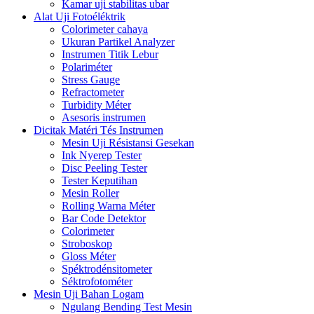
Kamar uji stabilitas ubar
Alat Uji Fotoéléktrik
Colorimeter cahaya
Ukuran Partikel Analyzer
Instrumen Titik Lebur
Polariméter
Stress Gauge
Refractometer
Turbidity Méter
Asesoris instrumen
Dicitak Matéri Tés Instrumen
Mesin Uji Résistansi Gesekan
Ink Nyerep Tester
Disc Peeling Tester
Tester Keputihan
Mesin Roller
Rolling Warna Méter
Bar Code Detektor
Colorimeter
Stroboskop
Gloss Méter
Spéktrodénsitometer
Séktrofotométer
Mesin Uji Bahan Logam
Ngulang Bending Test Mesin