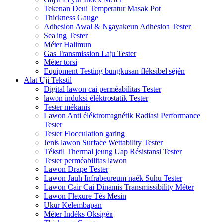
Tekenan Deui Temperatur Masak Pot
Thickness Gauge
Adhesion Awal & Ngayakeun Adhesion Tester
Sealing Tester
Méter Halimun
Gas Transmission Laju Tester
Méter torsi
Equipment Testing bungkusan fléksibel séjén
Alat Uji Tekstil
Digital lawon cai perméabilitas Tester
lawon induksi éléktrostatik Tester
Tester mékanis
Lawon Anti éléktromagnétik Radiasi Performance
Tester
Tester Flocculation garing
Jenis lawon Surface Wettability Tester
Tékstil Thermal jeung Uap Résistansi Tester
Tester perméabilitas lawon
Lawon Drape Tester
Lawon Jauh Infrabeureum naék Suhu Tester
Lawon Cair Cai Dinamis Transmissibility Méter
Lawon Flexure Tés Mesin
Ukur Kelembapan
Méter Indéks Oksigén