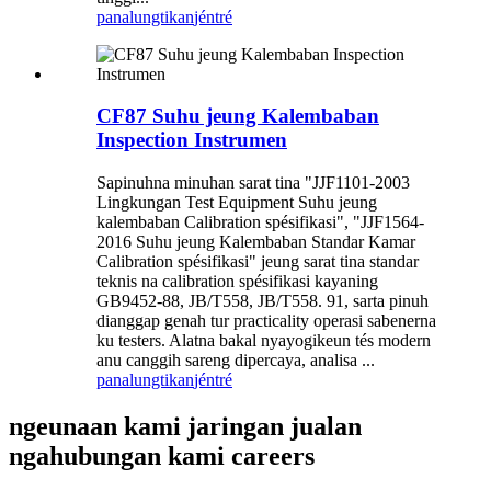
panalungtikan
jéntré
CF87 Suhu jeung Kalembaban
Inspection Instrumen
Sapinuhna minuhan sarat tina "JJF1101-2003
Lingkungan Test Equipment Suhu jeung
kalembaban Calibration spésifikasi", "JJF1564-
2016 Suhu jeung Kalembaban Standar Kamar
Calibration spésifikasi" jeung sarat tina standar
teknis na calibration spésifikasi kayaning
GB9452-88, JB/T558, JB/T558. 91, sarta pinuh
dianggap genah tur practicality operasi sabenerna
ku testers. Alatna bakal nyayogikeun tés modern
anu canggih sareng dipercaya, analisa ...
panalungtikan
jéntré
ngeunaan kami jaringan jualan
ngahubungan kami careers