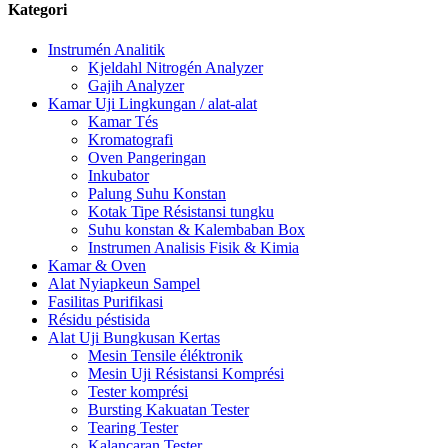
Kategori
Instrumén Analitik
Kjeldahl Nitrogén Analyzer
Gajih Analyzer
Kamar Uji Lingkungan / alat-alat
Kamar Tés
Kromatografi
Oven Pangeringan
Inkubator
Palung Suhu Konstan
Kotak Tipe Résistansi tungku
Suhu konstan & Kalembaban Box
Instrumen Analisis Fisik & Kimia
Kamar & Oven
Alat Nyiapkeun Sampel
Fasilitas Purifikasi
Résidu péstisida
Alat Uji Bungkusan Kertas
Mesin Tensile éléktronik
Mesin Uji Résistansi Komprési
Tester komprési
Bursting Kakuatan Tester
Tearing Tester
Kalancaran Tester