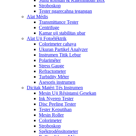
Suhu konstan & Kalembaban Box
Stroboskop
Tester ngarecahna tegangan
Alat Médis
Transmittance Tester
Centrifuge
Kamar uji stabilitas ubar
Alat Uji Fotoéléktrik
Colorimeter cahaya
Ukuran Partikel Analyzer
Instrumen Titik Lebur
Polariméter
Stress Gauge
Refractometer
Turbidity Méter
Asesoris instrumen
Dicitak Matéri Tés Instrumen
Mesin Uji Résistansi Gesekan
Ink Nyerep Tester
Disc Peeling Tester
Tester Keputihan
Mesin Roller
Colorimeter
Stroboskop
Spéktrodénsitometer