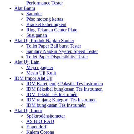
Performance Tester
Alat Bantu
Sampler
Péso motong kertas
Bracket kabeungkeut
Ring Tekanan Center Plate
Susuganan
Alat Uji Produk Napkin Saniter
Toilét Paper Ball burst Tester
Sanitary Napkin Nyerep Speed ​​Tester
Toilet Paper Dispersibility Tester
Alat Uji Lain
Méja ngageter
Mesin Uji Kulit
IDM Impor Alat Uji
IDM Karét jeung Palastik Tés Instrumen
IDM fléksibel bungkusan Tés Instrumen
IDM Tekstil Tés Instrumén
IDM ranjang Kategori Tés Instrumen
IDM bungkusan Tés Instrumén
Alat Uji Impor
Spéktrodénsitometer
AS BIO-RAD
Eppendorf
Kalem Corona