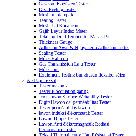
Gesekan Koéfisién Tester
Disc Peeling Tester
Mesin uji dampak
Tearing Tester
Mesin Uji Kacapean
Gajih Leyur Index Méter
Tekenan Deui Temperatur Masak Pot
Thickness Gauge
Adhesion Awal & Ngayakeun Adhesion Tester
Sealing Tester
Méter Halimun
Gas Transmission Laju Tester
Méter torsi
Equipment Testing bungkusan fléksibel séjén
Alat Uji Tekstil
Tester mékanis
Tester Flocculation garing
Jenis lawon Surface Wettability Tester
Digital lawon cai perméabilitas Tester
Tester perméabilitas lawon
lawon induksi éléktrostatik Tester
Lawon Drape Tester
Lawon Anti éléktromagnétik Radiasi
Performance Tester
Tékstil Thermal jeung Uap Résistansi Tester