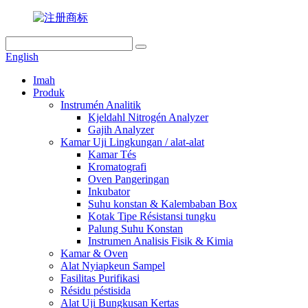
English
Imah
Produk
Instrumén Analitik
Kjeldahl Nitrogén Analyzer
Gajih Analyzer
Kamar Uji Lingkungan / alat-alat
Kamar Tés
Kromatografi
Oven Pangeringan
Inkubator
Suhu konstan & Kalembaban Box
Kotak Tipe Résistansi tungku
Palung Suhu Konstan
Instrumen Analisis Fisik & Kimia
Kamar & Oven
Alat Nyiapkeun Sampel
Fasilitas Purifikasi
Résidu péstisida
Alat Uji Bungkusan Kertas