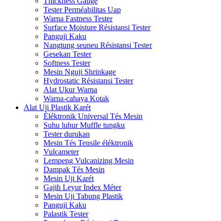
Thickness Gauge
Tester Perméabilitas Uap
Warna Fastness Tester
Surface Moisture Résistansi Tester
Panguji Kaku
Nangtung seuneu Résistansi Tester
Gesekan Tester
Softness Tester
Mesin Nguji Shrinkage
Hydrostatic Résistansi Tester
Alat Ukur Warna
Warna-cahaya Kotak
Alat Uji Plastik Karét
Éléktronik Universal Tés Mesin
Suhu luhur Muffle tungku
Tester durukan
Mesin Tés Tensile éléktronik
Vulcameter
Lempeng Vulcanizing Mesin
Dampak Tés Mesin
Mesin Uji Karét
Gajih Leyur Index Méter
Mesin Uji Tabung Plastik
Panguji Kaku
Palastik Tester