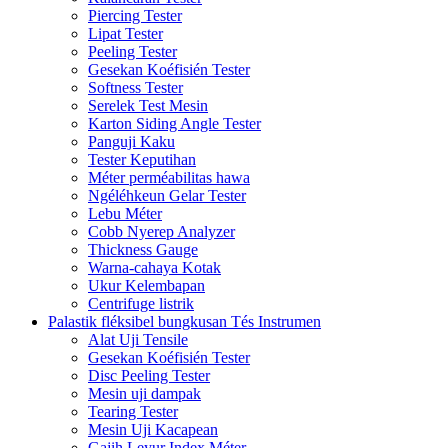
Piercing Tester
Lipat Tester
Peeling Tester
Gesekan Koéfisién Tester
Softness Tester
Serelek Test Mesin
Karton Siding Angle Tester
Panguji Kaku
Tester Keputihan
Méter perméabilitas hawa
Ngéléhkeun Gelar Tester
Lebu Méter
Cobb Nyerep Analyzer
Thickness Gauge
Warna-cahaya Kotak
Ukur Kelembapan
Centrifuge listrik
Palastik fléksibel bungkusan Tés Instrumen
Alat Uji Tensile
Gesekan Koéfisién Tester
Disc Peeling Tester
Mesin uji dampak
Tearing Tester
Mesin Uji Kacapean
Gajih Leyur Index Méter