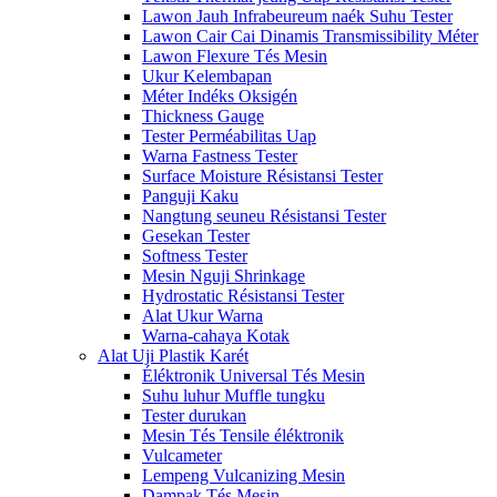
Lawon Jauh Infrabeureum naék Suhu Tester
Lawon Cair Cai Dinamis Transmissibility Méter
Lawon Flexure Tés Mesin
Ukur Kelembapan
Méter Indéks Oksigén
Thickness Gauge
Tester Perméabilitas Uap
Warna Fastness Tester
Surface Moisture Résistansi Tester
Panguji Kaku
Nangtung seuneu Résistansi Tester
Gesekan Tester
Softness Tester
Mesin Nguji Shrinkage
Hydrostatic Résistansi Tester
Alat Ukur Warna
Warna-cahaya Kotak
Alat Uji Plastik Karét
Éléktronik Universal Tés Mesin
Suhu luhur Muffle tungku
Tester durukan
Mesin Tés Tensile éléktronik
Vulcameter
Lempeng Vulcanizing Mesin
Dampak Tés Mesin