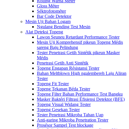
Rolling Warna Méter
Gloss Méter
Séktrofotométer
Bar Code Detektor
Mesin Uji Bahan Logam
Ngulang Bending Test Mesin
Alat Deteksi Topeng
Lawon Seuneu Retardant Performance Tester
Mesin Uji Komprehensif pikeun Topeng Médis
sareng Baju Pelindung
Tester Penetrasi Getih Sintétik pikeun Masker
Médis
Penetrasi Getih Anti Sintétik
Topeng Engapan Résistansi Tester
Bahan Meltblown High ngalembereh Laju Aliran
Tester
Topeng Fit Tester
Topeng Tekanan Béda Tester
Topeng Filter Bahan Performance Test Bangku
Masker Baktéri Filtrasi Éfisiensi Detektor (BFE)
Topeng Visual Widang Tester
Topeng Gesekan Tester
Tester Penetrasi Mikroba Tahan Uap
Anti-garing Mikroba Penetration Tester
Prosésor Sampel Test blockage