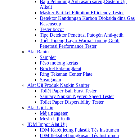
Baju Pelindung Anti asam sareng Sistem Uji
Alkali
Masker Partikel Filtration Efficiency Tester
Detektor Kandungan Karbon Dioksida dina Gas
Kaseuseup
Tester bocor
Tipe Detektor Penetrasi Patogén Anti-getih
Toél Topeng Layar Warna Topeng Getih
Penetrasi Performance Tester
Alat Bantu
Sampler
Péso motong kertas
Bracket kabeungkeut
Ring Tekanan Center Plate
Susuganan
Alat Uji Produk Napkin Saniter
Toilét Paper Ball burst Tester
Sanitary Napkin Nyerep Speed ​​Tester
Toilet Paper Dispersibility Tester
Alat Uji Lain
Méja ngageter
Mesin Uji Kulit
IDM Impor Alat Uji
IDM Karét jeung Palastik Tés Instrumen
IDM fléksibel bungkusan Tés Instrumen