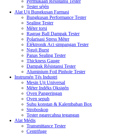
Permukaan Résistansi Tester
Tester séjén
Alat Uji Bungkusan Farmasi
Bungkusan Performance Tester
Sealing Tester
Méter torsi
Ragrag Ball Dampak Tester
Polarisasi Stress Méter
Éléktronik Aci simpangan Tester
Nguji Burst
Panas Sealing Tester
Thickness Gauge
Dampak Résistansi Tester
Aluminium Foil Pinhole Tester
Instrumén Tés Industri
Mesin Uji Universal
Méter Indéks Oksigén
Oven Pangeringan
Oven sepuh
Suhu konstan & Kalembaban Box
Stroboskop
Tester ngarecahna tegangan
Alat Médis
Transmittance Tester
Centrifuge