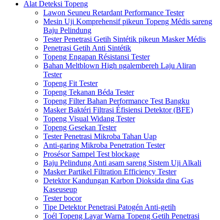
Alat Deteksi Topeng
Lawon Seuneu Retardant Performance Tester
Mesin Uji Komprehensif pikeun Topeng Médis sareng
Baju Pelindung
Tester Penetrasi Getih Sintétik pikeun Masker Médis
Penetrasi Getih Anti Sintétik
Topeng Engapan Résistansi Tester
Bahan Meltblown High ngalembereh Laju Aliran
Tester
Topeng Fit Tester
Topeng Tekanan Béda Tester
Topeng Filter Bahan Performance Test Bangku
Masker Baktéri Filtrasi Éfisiensi Detektor (BFE)
Topeng Visual Widang Tester
Topeng Gesekan Tester
Tester Penetrasi Mikroba Tahan Uap
Anti-garing Mikroba Penetration Tester
Prosésor Sampel Test blockage
Baju Pelindung Anti asam sareng Sistem Uji Alkali
Masker Partikel Filtration Efficiency Tester
Detektor Kandungan Karbon Dioksida dina Gas
Kaseuseup
Tester bocor
Tipe Detektor Penetrasi Patogén Anti-getih
Toél Topeng Layar Warna Topeng Getih Penetrasi