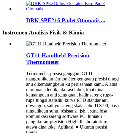
DRK-SPE216 Padet Otomatis ...
Instrumen Analisis Fisik & Kimia
GT11 Handheld Precision
Thermometer
Térmométer presisi genggam GT11
mangrupikeun térmométer genggam presisi tinggi
anu dikembangkeun ku perusahaan kami. Alatna
ukuranana leutik, akurasi luhur, kuat dina
kamampuan anti gangguan, hadir sareng rupa-
rupa fungsi statistik, kurva RTD standar anu
diwangun, saluyu sareng skala suhu ITS-90, tiasa
ningalikeun suhu, résistansi, jsb. , sarta bisa
komunikasi sareng software PC, lumaku
pangukuran-precision High di laboratorium
atawa dina loka. Aplikasi: ■ Ukuran presisi
tinggi...