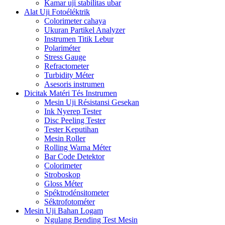
Kamar uji stabilitas ubar
Alat Uji Fotoéléktrik
Colorimeter cahaya
Ukuran Partikel Analyzer
Instrumen Titik Lebur
Polariméter
Stress Gauge
Refractometer
Turbidity Méter
Asesoris instrumen
Dicitak Matéri Tés Instrumen
Mesin Uji Résistansi Gesekan
Ink Nyerep Tester
Disc Peeling Tester
Tester Keputihan
Mesin Roller
Rolling Warna Méter
Bar Code Detektor
Colorimeter
Stroboskop
Gloss Méter
Spéktrodénsitometer
Séktrofotométer
Mesin Uji Bahan Logam
Ngulang Bending Test Mesin