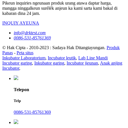
Pikeun inquiries ngeunaan produk urang atawa daptar harga,
mangga ninggalkeun surélék anjeun ka kami sarta kami bakal di
kabaran dina 24 jam.
INQUIY AYEUNA
info@drktest.com
0086-531-85761369
© Hak Cipta - 2010-2023 : Sadaya Hak Ditangtayungan.
Produk
Panas
-
Peta situs
Inkubator Laboratorium
,
Incubator leutik
,
Lab Line Mandi
Incubator garing
,
Inkubator garing
,
Incubator jieunan
,
Anak anjing
Incubator
,
Telepon
Telp
0086-531-85761369