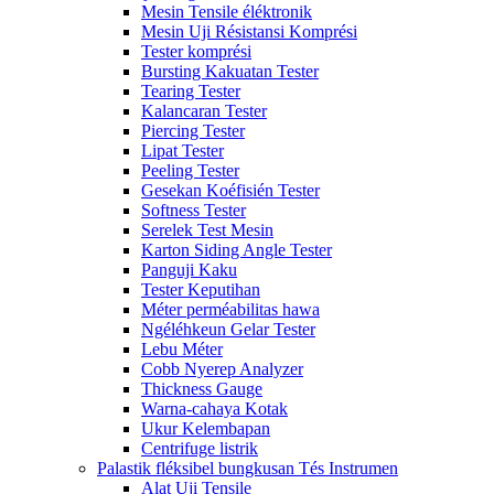
Mesin Tensile éléktronik
Mesin Uji Résistansi Komprési
Tester komprési
Bursting Kakuatan Tester
Tearing Tester
Kalancaran Tester
Piercing Tester
Lipat Tester
Peeling Tester
Gesekan Koéfisién Tester
Softness Tester
Serelek Test Mesin
Karton Siding Angle Tester
Panguji Kaku
Tester Keputihan
Méter perméabilitas hawa
Ngéléhkeun Gelar Tester
Lebu Méter
Cobb Nyerep Analyzer
Thickness Gauge
Warna-cahaya Kotak
Ukur Kelembapan
Centrifuge listrik
Palastik fléksibel bungkusan Tés Instrumen
Alat Uji Tensile