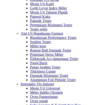
Mesin Uji Karét
Gajih Leyur Index Méter
Mesin Uji Tabung Plastik
Panguji Kaku
Palastik Tester
Permukaan Résistansi Tester
Tester séjén
Alat Uji Bungkusan Farmasi
Bungkusan Performance Tester
Sealing Tester
Méter torsi
Ragrag Ball Dampak Tester
Polarisasi Stress Méter
Éléktronik Aci simpangan Tester
Nguji Burst
Panas Sealing Tester
Thickness Gauge
Dampak Résistansi Tester
Aluminium Foil Pinhole Tester
Instrumén Tés Industri
Mesin Uji Universal
Méter Indéks Oksigén
Oven Pangeringan
Oven sepuh