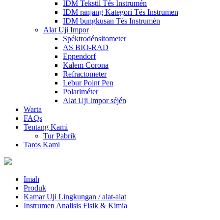
IDM Tekstil Tés Instrumén
IDM ranjang Kategori Tés Instrumen
IDM bungkusan Tés Instrumén
Alat Uji Impor
Spéktrodénsitometer
AS BIO-RAD
Eppendorf
Kalem Corona
Refractometer
Lebur Point Pen
Polariméter
Alat Uji Impor séjén
Warta
FAQs
Tentang Kami
Tur Pabrik
Taros Kami
Imah
Produk
Kamar Uji Lingkungan / alat-alat
Instrumen Analisis Fisik & Kimia