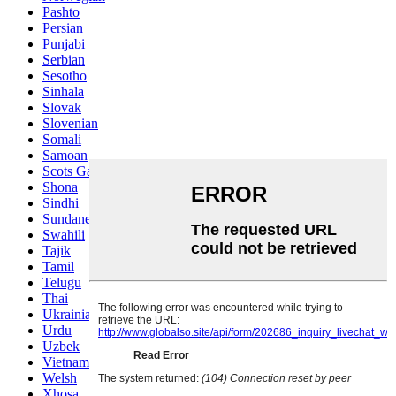
Pashto
Persian
Punjabi
Serbian
Sesotho
Sinhala
Slovak
Slovenian
Somali
Samoan
Scots Gaelic
Shona
Sindhi
Sundanese
Swahili
Tajik
Tamil
Telugu
Thai
Ukrainian
Urdu
Uzbek
Vietnamese
Welsh
Xhosa