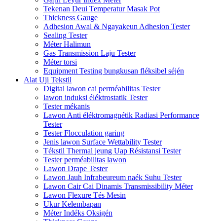
Tekenan Deui Temperatur Masak Pot
Thickness Gauge
Adhesion Awal & Ngayakeun Adhesion Tester
Sealing Tester
Méter Halimun
Gas Transmission Laju Tester
Méter torsi
Equipment Testing bungkusan fléksibel séjén
Alat Uji Tekstil
Digital lawon cai perméabilitas Tester
lawon induksi éléktrostatik Tester
Tester mékanis
Lawon Anti éléktromagnétik Radiasi Performance
Tester
Tester Flocculation garing
Jenis lawon Surface Wettability Tester
Tékstil Thermal jeung Uap Résistansi Tester
Tester perméabilitas lawon
Lawon Drape Tester
Lawon Jauh Infrabeureum naék Suhu Tester
Lawon Cair Cai Dinamis Transmissibility Méter
Lawon Flexure Tés Mesin
Ukur Kelembapan
Méter Indéks Oksigén