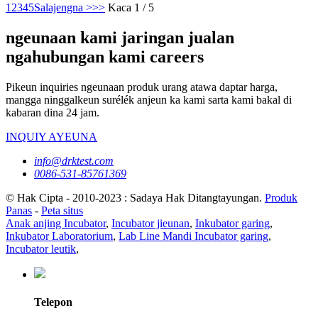
1
2
3
4
5
Salajengna >
>>
Kaca 1 / 5
ngeunaan kami jaringan jualan
ngahubungan kami careers
Pikeun inquiries ngeunaan produk urang atawa daptar harga,
mangga ninggalkeun surélék anjeun ka kami sarta kami bakal di
kabaran dina 24 jam.
INQUIY AYEUNA
info@drktest.com
0086-531-85761369
© Hak Cipta - 2010-2023 : Sadaya Hak Ditangtayungan.
Produk
Panas
-
Peta situs
Anak anjing Incubator
,
Incubator jieunan
,
Inkubator garing
,
Inkubator Laboratorium
,
Lab Line Mandi Incubator garing
,
Incubator leutik
,
Telepon