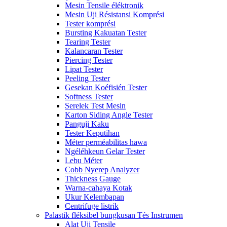
Mesin Tensile éléktronik
Mesin Uji Résistansi Komprési
Tester komprési
Bursting Kakuatan Tester
Tearing Tester
Kalancaran Tester
Piercing Tester
Lipat Tester
Peeling Tester
Gesekan Koéfisién Tester
Softness Tester
Serelek Test Mesin
Karton Siding Angle Tester
Panguji Kaku
Tester Keputihan
Méter perméabilitas hawa
Ngéléhkeun Gelar Tester
Lebu Méter
Cobb Nyerep Analyzer
Thickness Gauge
Warna-cahaya Kotak
Ukur Kelembapan
Centrifuge listrik
Palastik fléksibel bungkusan Tés Instrumen
Alat Uji Tensile