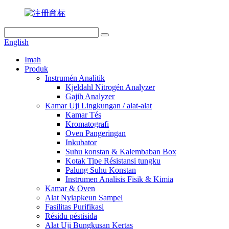
English
Imah
Produk
Instrumén Analitik
Kjeldahl Nitrogén Analyzer
Gajih Analyzer
Kamar Uji Lingkungan / alat-alat
Kamar Tés
Kromatografi
Oven Pangeringan
Inkubator
Suhu konstan & Kalembaban Box
Kotak Tipe Résistansi tungku
Palung Suhu Konstan
Instrumen Analisis Fisik & Kimia
Kamar & Oven
Alat Nyiapkeun Sampel
Fasilitas Purifikasi
Résidu péstisida
Alat Uji Bungkusan Kertas