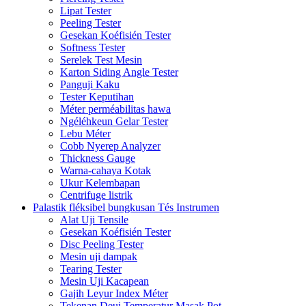
Lipat Tester
Peeling Tester
Gesekan Koéfisién Tester
Softness Tester
Serelek Test Mesin
Karton Siding Angle Tester
Panguji Kaku
Tester Keputihan
Méter perméabilitas hawa
Ngéléhkeun Gelar Tester
Lebu Méter
Cobb Nyerep Analyzer
Thickness Gauge
Warna-cahaya Kotak
Ukur Kelembapan
Centrifuge listrik
Palastik fléksibel bungkusan Tés Instrumen
Alat Uji Tensile
Gesekan Koéfisién Tester
Disc Peeling Tester
Mesin uji dampak
Tearing Tester
Mesin Uji Kacapean
Gajih Leyur Index Méter
Tekenan Deui Temperatur Masak Pot