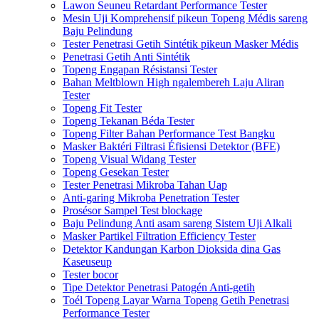
Lawon Seuneu Retardant Performance Tester
Mesin Uji Komprehensif pikeun Topeng Médis sareng
Baju Pelindung
Tester Penetrasi Getih Sintétik pikeun Masker Médis
Penetrasi Getih Anti Sintétik
Topeng Engapan Résistansi Tester
Bahan Meltblown High ngalembereh Laju Aliran
Tester
Topeng Fit Tester
Topeng Tekanan Béda Tester
Topeng Filter Bahan Performance Test Bangku
Masker Baktéri Filtrasi Éfisiensi Detektor (BFE)
Topeng Visual Widang Tester
Topeng Gesekan Tester
Tester Penetrasi Mikroba Tahan Uap
Anti-garing Mikroba Penetration Tester
Prosésor Sampel Test blockage
Baju Pelindung Anti asam sareng Sistem Uji Alkali
Masker Partikel Filtration Efficiency Tester
Detektor Kandungan Karbon Dioksida dina Gas
Kaseuseup
Tester bocor
Tipe Detektor Penetrasi Patogén Anti-getih
Toél Topeng Layar Warna Topeng Getih Penetrasi
Performance Tester