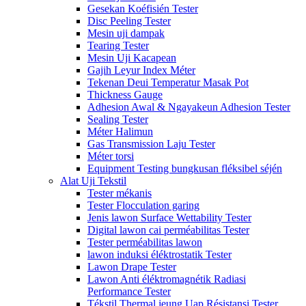
Gesekan Koéfisién Tester
Disc Peeling Tester
Mesin uji dampak
Tearing Tester
Mesin Uji Kacapean
Gajih Leyur Index Méter
Tekenan Deui Temperatur Masak Pot
Thickness Gauge
Adhesion Awal & Ngayakeun Adhesion Tester
Sealing Tester
Méter Halimun
Gas Transmission Laju Tester
Méter torsi
Equipment Testing bungkusan fléksibel séjén
Alat Uji Tekstil
Tester mékanis
Tester Flocculation garing
Jenis lawon Surface Wettability Tester
Digital lawon cai perméabilitas Tester
Tester perméabilitas lawon
lawon induksi éléktrostatik Tester
Lawon Drape Tester
Lawon Anti éléktromagnétik Radiasi
Performance Tester
Tékstil Thermal jeung Uap Résistansi Tester