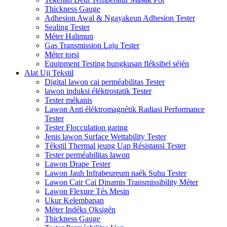
Thickness Gauge
Adhesion Awal & Ngayakeun Adhesion Tester
Sealing Tester
Méter Halimun
Gas Transmission Laju Tester
Méter torsi
Equipment Testing bungkusan fléksibel séjén
Alat Uji Tekstil
Digital lawon cai perméabilitas Tester
lawon induksi éléktrostatik Tester
Tester mékanis
Lawon Anti éléktromagnétik Radiasi Performance
Tester
Tester Flocculation garing
Jenis lawon Surface Wettability Tester
Tékstil Thermal jeung Uap Résistansi Tester
Tester perméabilitas lawon
Lawon Drape Tester
Lawon Jauh Infrabeureum naék Suhu Tester
Lawon Cair Cai Dinamis Transmissibility Méter
Lawon Flexure Tés Mesin
Ukur Kelembapan
Méter Indéks Oksigén
Thickness Gauge