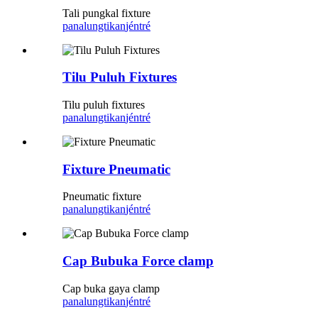
Tali pungkal fixture
panalungtikan
jéntré
Tilu Puluh Fixtures
Tilu puluh fixtures
panalungtikan
jéntré
Fixture Pneumatic
Pneumatic fixture
panalungtikan
jéntré
Cap Bubuka Force clamp
Cap buka gaya clamp
panalungtikan
jéntré