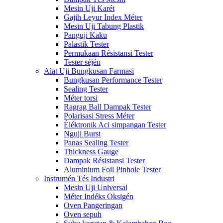
Mesin Uji Karét
Gajih Leyur Index Méter
Mesin Uji Tabung Plastik
Panguji Kaku
Palastik Tester
Permukaan Résistansi Tester
Tester séjén
Alat Uji Bungkusan Farmasi
Bungkusan Performance Tester
Sealing Tester
Méter torsi
Ragrag Ball Dampak Tester
Polarisasi Stress Méter
Éléktronik Aci simpangan Tester
Nguji Burst
Panas Sealing Tester
Thickness Gauge
Dampak Résistansi Tester
Aluminium Foil Pinhole Tester
Instrumén Tés Industri
Mesin Uji Universal
Méter Indéks Oksigén
Oven Pangeringan
Oven sepuh