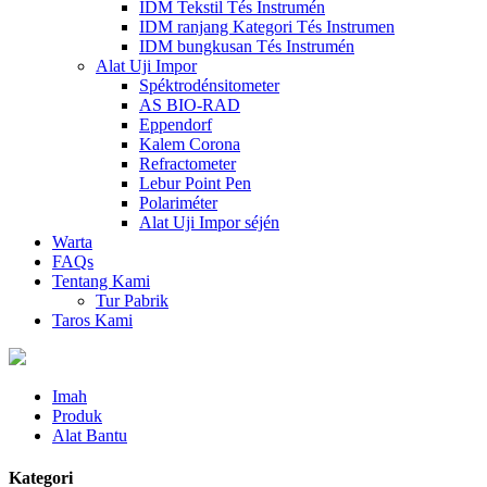
IDM Tekstil Tés Instrumén
IDM ranjang Kategori Tés Instrumen
IDM bungkusan Tés Instrumén
Alat Uji Impor
Spéktrodénsitometer
AS BIO-RAD
Eppendorf
Kalem Corona
Refractometer
Lebur Point Pen
Polariméter
Alat Uji Impor séjén
Warta
FAQs
Tentang Kami
Tur Pabrik
Taros Kami
Imah
Produk
Alat Bantu
Kategori