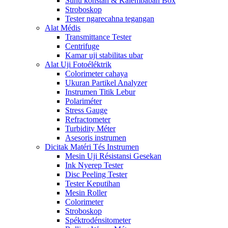
Suhu konstan & Kalembaban Box
Stroboskop
Tester ngarecahna tegangan
Alat Médis
Transmittance Tester
Centrifuge
Kamar uji stabilitas ubar
Alat Uji Fotoéléktrik
Colorimeter cahaya
Ukuran Partikel Analyzer
Instrumen Titik Lebur
Polariméter
Stress Gauge
Refractometer
Turbidity Méter
Asesoris instrumen
Dicitak Matéri Tés Instrumen
Mesin Uji Résistansi Gesekan
Ink Nyerep Tester
Disc Peeling Tester
Tester Keputihan
Mesin Roller
Colorimeter
Stroboskop
Spéktrodénsitometer