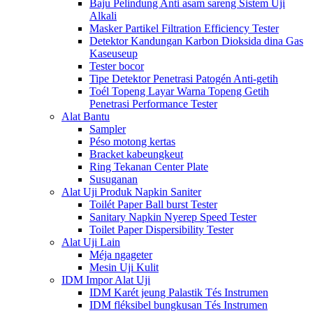
Baju Pelindung Anti asam sareng Sistem Uji
Alkali
Masker Partikel Filtration Efficiency Tester
Detektor Kandungan Karbon Dioksida dina Gas
Kaseuseup
Tester bocor
Tipe Detektor Penetrasi Patogén Anti-getih
Toél Topeng Layar Warna Topeng Getih
Penetrasi Performance Tester
Alat Bantu
Sampler
Péso motong kertas
Bracket kabeungkeut
Ring Tekanan Center Plate
Susuganan
Alat Uji Produk Napkin Saniter
Toilét Paper Ball burst Tester
Sanitary Napkin Nyerep Speed ​​Tester
Toilet Paper Dispersibility Tester
Alat Uji Lain
Méja ngageter
Mesin Uji Kulit
IDM Impor Alat Uji
IDM Karét jeung Palastik Tés Instrumen
IDM fléksibel bungkusan Tés Instrumen