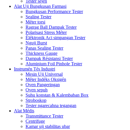
Tester séjén
Alat Uji Bungkusan Farmasi
Bungkusan Performance Tester
Sealing Tester
Méter torsi
Ragrag Ball Dampak Tester
Polarisasi Stress Méter
Éléktronik Aci simpangan Tester
Nguji Burst
Panas Sealing Tester
Thickness Gauge
Dampak Résistansi Tester
Aluminium Foil Pinhole Tester
Instrumén Tés Industri
Mesin Uji Universal
Méter Indéks Oksigén
Oven Pangeringan
Oven sepuh
Suhu konstan & Kalembaban Box
Stroboskop
Tester ngarecahna tegangan
Alat Médis
Transmittance Tester
Centrifuge
Kamar uji stabilitas ubar