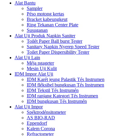
Alat Bantu
Sampler
Péso motong kertas
Bracket kabeungkeut
Ring Tekanan Center Plate
Susuganan
Alat Uji Produk Napkin Saniter
Toilét Paper Ball burst Tester
Sanitary Napkin Nyerep Speed ​​Tester
Toilet Paper Dispersibility Tester
Alat Uji Lain
Méja ngageter
Mesin Uji Kulit
IDM Impor Alat Uji
IDM Karét jeung Palastik Tés Instrumen
IDM fléksibel bungkusan Tés Instrumen
IDM Tekstil Tés Instrumén
IDM ranjang Kategori Tés Instrumen
IDM bungkusan Tés Instrumén
Alat Uji Impor
Spéktrodénsitometer
AS BIO-RAD
Eppendorf
Kalem Corona
Refractometer