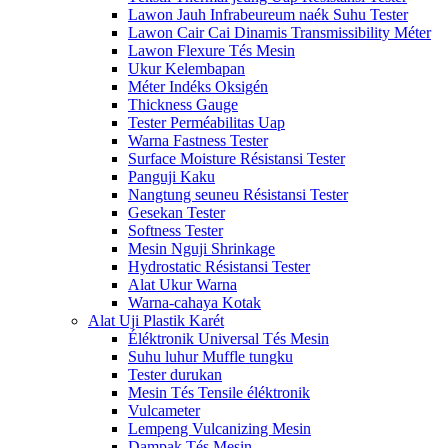
Lawon Jauh Infrabeureum naék Suhu Tester
Lawon Cair Cai Dinamis Transmissibility Méter
Lawon Flexure Tés Mesin
Ukur Kelembapan
Méter Indéks Oksigén
Thickness Gauge
Tester Perméabilitas Uap
Warna Fastness Tester
Surface Moisture Résistansi Tester
Panguji Kaku
Nangtung seuneu Résistansi Tester
Gesekan Tester
Softness Tester
Mesin Nguji Shrinkage
Hydrostatic Résistansi Tester
Alat Ukur Warna
Warna-cahaya Kotak
Alat Uji Plastik Karét
Éléktronik Universal Tés Mesin
Suhu luhur Muffle tungku
Tester durukan
Mesin Tés Tensile éléktronik
Vulcameter
Lempeng Vulcanizing Mesin
Dampak Tés Mesin