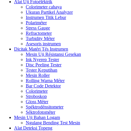
Alat Uji Fotoéléktrik
Colorimeter cahaya
Ukuran Partikel Analyzer
Instrumen Titik Lebur
Polariméter
Stress Gauge
Refractometer
Turbidity Méter
Asesoris instrumen
Dicitak Matéri Tés Instrumen
Mesin Uji Résistansi Gesekan
Ink Nyerep Tester
Disc Peeling Tester
Tester Keputihan
Mesin Roller
Rolling Warna Méter
Bar Code Detektor
Colorimeter
Stroboskop
Gloss Méter
Spéktrodénsitometer
Séktrofotométer
Mesin Uji Bahan Logam
Ngulang Bending Test Mesin
Alat Deteksi Topeng