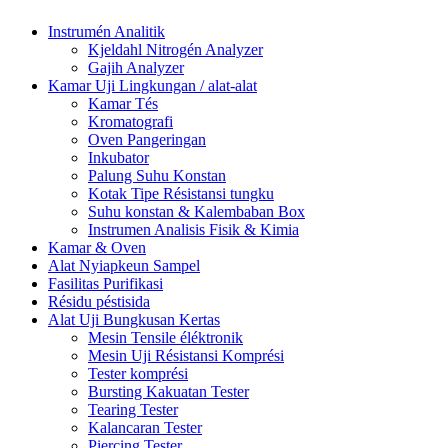
Instrumén Analitik
Kjeldahl Nitrogén Analyzer
Gajih Analyzer
Kamar Uji Lingkungan / alat-alat
Kamar Tés
Kromatografi
Oven Pangeringan
Inkubator
Palung Suhu Konstan
Kotak Tipe Résistansi tungku
Suhu konstan & Kalembaban Box
Instrumen Analisis Fisik & Kimia
Kamar & Oven
Alat Nyiapkeun Sampel
Fasilitas Purifikasi
Résidu péstisida
Alat Uji Bungkusan Kertas
Mesin Tensile éléktronik
Mesin Uji Résistansi Komprési
Tester komprési
Bursting Kakuatan Tester
Tearing Tester
Kalancaran Tester
Piercing Tester