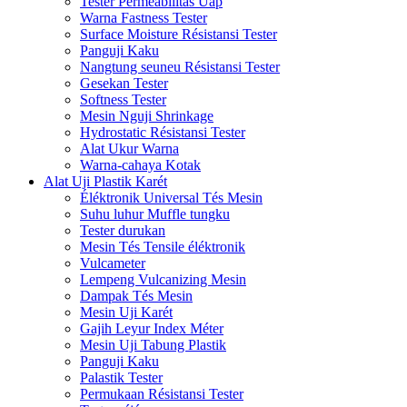
Tester Perméabilitas Uap
Warna Fastness Tester
Surface Moisture Résistansi Tester
Panguji Kaku
Nangtung seuneu Résistansi Tester
Gesekan Tester
Softness Tester
Mesin Nguji Shrinkage
Hydrostatic Résistansi Tester
Alat Ukur Warna
Warna-cahaya Kotak
Alat Uji Plastik Karét
Éléktronik Universal Tés Mesin
Suhu luhur Muffle tungku
Tester durukan
Mesin Tés Tensile éléktronik
Vulcameter
Lempeng Vulcanizing Mesin
Dampak Tés Mesin
Mesin Uji Karét
Gajih Leyur Index Méter
Mesin Uji Tabung Plastik
Panguji Kaku
Palastik Tester
Permukaan Résistansi Tester