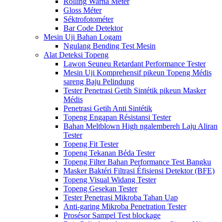
Rolling Warna Méter
Gloss Méter
Séktrofotométer
Bar Code Detektor
Mesin Uji Bahan Logam
Ngulang Bending Test Mesin
Alat Deteksi Topeng
Lawon Seuneu Retardant Performance Tester
Mesin Uji Komprehensif pikeun Topeng Médis
sareng Baju Pelindung
Tester Penetrasi Getih Sintétik pikeun Masker
Médis
Penetrasi Getih Anti Sintétik
Topeng Engapan Résistansi Tester
Bahan Meltblown High ngalembereh Laju Aliran
Tester
Topeng Fit Tester
Topeng Tekanan Béda Tester
Topeng Filter Bahan Performance Test Bangku
Masker Baktéri Filtrasi Éfisiensi Detektor (BFE)
Topeng Visual Widang Tester
Topeng Gesekan Tester
Tester Penetrasi Mikroba Tahan Uap
Anti-garing Mikroba Penetration Tester
Prosésor Sampel Test blockage