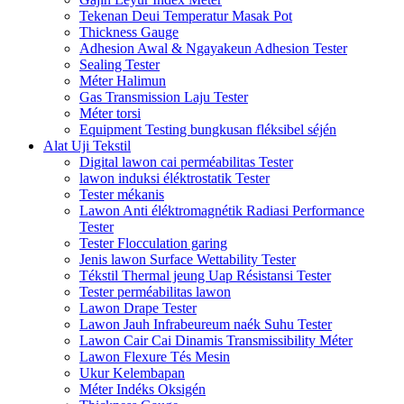
Tekenan Deui Temperatur Masak Pot
Thickness Gauge
Adhesion Awal & Ngayakeun Adhesion Tester
Sealing Tester
Méter Halimun
Gas Transmission Laju Tester
Méter torsi
Equipment Testing bungkusan fléksibel séjén
Alat Uji Tekstil
Digital lawon cai perméabilitas Tester
lawon induksi éléktrostatik Tester
Tester mékanis
Lawon Anti éléktromagnétik Radiasi Performance
Tester
Tester Flocculation garing
Jenis lawon Surface Wettability Tester
Tékstil Thermal jeung Uap Résistansi Tester
Tester perméabilitas lawon
Lawon Drape Tester
Lawon Jauh Infrabeureum naék Suhu Tester
Lawon Cair Cai Dinamis Transmissibility Méter
Lawon Flexure Tés Mesin
Ukur Kelembapan
Méter Indéks Oksigén