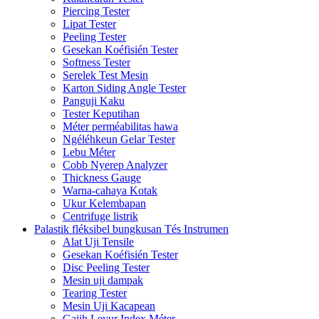
Piercing Tester
Lipat Tester
Peeling Tester
Gesekan Koéfisién Tester
Softness Tester
Serelek Test Mesin
Karton Siding Angle Tester
Panguji Kaku
Tester Keputihan
Méter perméabilitas hawa
Ngéléhkeun Gelar Tester
Lebu Méter
Cobb Nyerep Analyzer
Thickness Gauge
Warna-cahaya Kotak
Ukur Kelembapan
Centrifuge listrik
Palastik fléksibel bungkusan Tés Instrumen
Alat Uji Tensile
Gesekan Koéfisién Tester
Disc Peeling Tester
Mesin uji dampak
Tearing Tester
Mesin Uji Kacapean
Gajih Leyur Index Méter