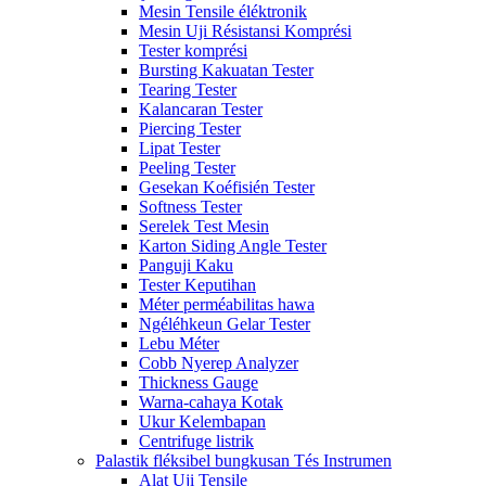
Mesin Tensile éléktronik
Mesin Uji Résistansi Komprési
Tester komprési
Bursting Kakuatan Tester
Tearing Tester
Kalancaran Tester
Piercing Tester
Lipat Tester
Peeling Tester
Gesekan Koéfisién Tester
Softness Tester
Serelek Test Mesin
Karton Siding Angle Tester
Panguji Kaku
Tester Keputihan
Méter perméabilitas hawa
Ngéléhkeun Gelar Tester
Lebu Méter
Cobb Nyerep Analyzer
Thickness Gauge
Warna-cahaya Kotak
Ukur Kelembapan
Centrifuge listrik
Palastik fléksibel bungkusan Tés Instrumen
Alat Uji Tensile