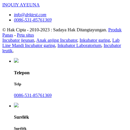
INQUIY AYEUNA
info@drktest.com
0086-531-85761369
© Hak Cipta - 2010-2023 : Sadaya Hak Ditangtayungan.
Produk
Panas
-
Peta situs
Incubator jieunan
,
Anak anjing Incubator
,
Inkubator garing
,
Lab
Line Mandi Incubator garing
,
Inkubator Laboratorium
,
Incubator
leutik
,
Telepon
Telp
0086-531-85761369
Surélék
Surélék