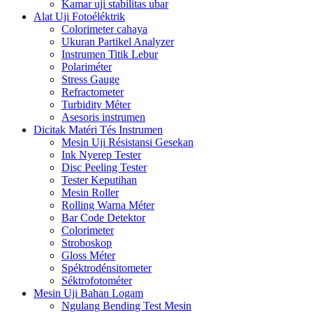
Kamar uji stabilitas ubar
Alat Uji Fotoéléktrik
Colorimeter cahaya
Ukuran Partikel Analyzer
Instrumen Titik Lebur
Polariméter
Stress Gauge
Refractometer
Turbidity Méter
Asesoris instrumen
Dicitak Matéri Tés Instrumen
Mesin Uji Résistansi Gesekan
Ink Nyerep Tester
Disc Peeling Tester
Tester Keputihan
Mesin Roller
Rolling Warna Méter
Bar Code Detektor
Colorimeter
Stroboskop
Gloss Méter
Spéktrodénsitometer
Séktrofotométer
Mesin Uji Bahan Logam
Ngulang Bending Test Mesin