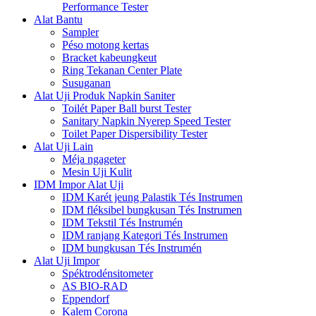
Performance Tester
Alat Bantu
Sampler
Péso motong kertas
Bracket kabeungkeut
Ring Tekanan Center Plate
Susuganan
Alat Uji Produk Napkin Saniter
Toilét Paper Ball burst Tester
Sanitary Napkin Nyerep Speed ​​Tester
Toilet Paper Dispersibility Tester
Alat Uji Lain
Méja ngageter
Mesin Uji Kulit
IDM Impor Alat Uji
IDM Karét jeung Palastik Tés Instrumen
IDM fléksibel bungkusan Tés Instrumen
IDM Tekstil Tés Instrumén
IDM ranjang Kategori Tés Instrumen
IDM bungkusan Tés Instrumén
Alat Uji Impor
Spéktrodénsitometer
AS BIO-RAD
Eppendorf
Kalem Corona