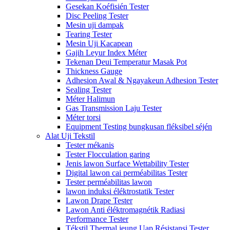
Gesekan Koéfisién Tester
Disc Peeling Tester
Mesin uji dampak
Tearing Tester
Mesin Uji Kacapean
Gajih Leyur Index Méter
Tekenan Deui Temperatur Masak Pot
Thickness Gauge
Adhesion Awal & Ngayakeun Adhesion Tester
Sealing Tester
Méter Halimun
Gas Transmission Laju Tester
Méter torsi
Equipment Testing bungkusan fléksibel séjén
Alat Uji Tekstil
Tester mékanis
Tester Flocculation garing
Jenis lawon Surface Wettability Tester
Digital lawon cai perméabilitas Tester
Tester perméabilitas lawon
lawon induksi éléktrostatik Tester
Lawon Drape Tester
Lawon Anti éléktromagnétik Radiasi
Performance Tester
Tékstil Thermal jeung Uap Résistansi Tester