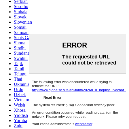
Serbian
Sesotho
Sinhala
Slovak
Slovenian
Somali
Samoan
Scots Gaelic
Shona
Sindhi
Sundanese
Swahili
Tajik
Tamil
Telugu
Thai
Ukrainian
Urdu
Uzbek
Vietnamese
Welsh
Xhosa
Yiddish
Yoruba
Zulu