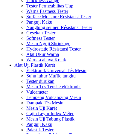
Thickness Gauge
Tester Perméabilitas Uap
Warna Fastness Tester
Surface Moisture Résistansi Tester
Panguji Kaku
Nangtung seuneu Résistansi Tester
Gesekan Tester
Softness Tester
Mesin Nguji Shrinkage
Hydrostatic Résistansi Tester
Alat Ukur Warna
Warna-cahaya Kotak
Alat Uji Plastik Karét
Éléktronik Universal Tés Mesin
Suhu luhur Muffle tungku
Tester durukan
Mesin Tés Tensile éléktronik
Vulcameter
Lempeng Vulcanizing Mesin
Dampak Tés Mesin
Mesin Uji Karét
Gajih Leyur Index Méter
Mesin Uji Tabung Plastik
Panguji Kaku
Palastik Tester