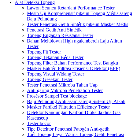
Alat Deteksi Topeng
Lawon Seuneu Retardant Performance Tester
Mesin Uji Komprehensif pikeun Topeng Médis sareng
Baju Pelindung
Tester Penetrasi Getih Sintétik pikeun Masker Médis
Penetrasi Getih Anti Sintétik
Topeng Engapan Résistansi Tester
Bahan Meltblown High ngalembereh Laju Aliran
Tester
Topeng Fit Tester
Topeng Tekanan Béda Tester
Topeng Filter Bahan Performance Test Bangku
Masker Baktéri Filtrasi Éfisiensi Detektor (BFE)
Topeng Visual Widang Tester
Topeng Gesekan Tester
Tester Penetrasi Mikroba Tahan Uap
Anti-garing Mikroba Penetration Tester
Prosésor Sampel Test blockage
Baju Pelindung Anti asam sareng Sistem Uji Alkali
Masker Partikel Filtration Efficiency Tester
Detektor Kandungan Karbon Dioksida dina Gas
Kaseuseup
Tester bocor
Tipe Detektor Penetrasi Patogén Anti-getih
Toél Topeng Layar Warna Topeng Getih Penetrasi