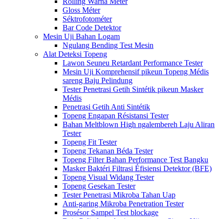
Rolling Warna Méter
Gloss Méter
Séktrofotométer
Bar Code Detektor
Mesin Uji Bahan Logam
Ngulang Bending Test Mesin
Alat Deteksi Topeng
Lawon Seuneu Retardant Performance Tester
Mesin Uji Komprehensif pikeun Topeng Médis
sareng Baju Pelindung
Tester Penetrasi Getih Sintétik pikeun Masker
Médis
Penetrasi Getih Anti Sintétik
Topeng Engapan Résistansi Tester
Bahan Meltblown High ngalembereh Laju Aliran
Tester
Topeng Fit Tester
Topeng Tekanan Béda Tester
Topeng Filter Bahan Performance Test Bangku
Masker Baktéri Filtrasi Éfisiensi Detektor (BFE)
Topeng Visual Widang Tester
Topeng Gesekan Tester
Tester Penetrasi Mikroba Tahan Uap
Anti-garing Mikroba Penetration Tester
Prosésor Sampel Test blockage