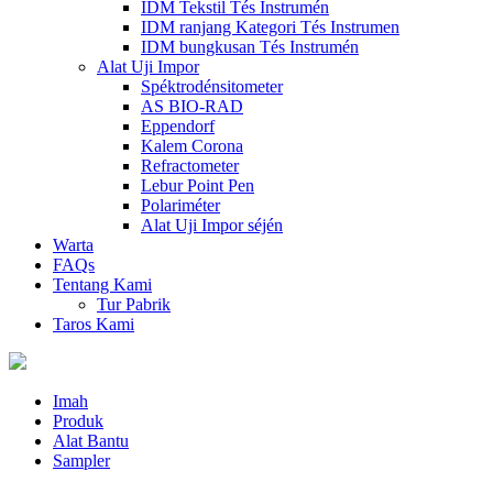
IDM Tekstil Tés Instrumén
IDM ranjang Kategori Tés Instrumen
IDM bungkusan Tés Instrumén
Alat Uji Impor
Spéktrodénsitometer
AS BIO-RAD
Eppendorf
Kalem Corona
Refractometer
Lebur Point Pen
Polariméter
Alat Uji Impor séjén
Warta
FAQs
Tentang Kami
Tur Pabrik
Taros Kami
Imah
Produk
Alat Bantu
Sampler