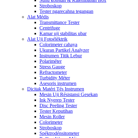
Suhu konstan & Kalembaban Box
Stroboskop
Tester ngarecahna tegangan
Alat Médis
Transmittance Tester
Centrifuge
Kamar uji stabilitas ubar
Alat Uji Fotoéléktrik
Colorimeter cahaya
Ukuran Partikel Analyzer
Instrumen Titik Lebur
Polariméter
Stress Gauge
Refractometer
Turbidity Méter
Asesoris instrumen
Dicitak Matéri Tés Instrumen
Mesin Uji Résistansi Gesekan
Ink Nyerep Tester
Disc Peeling Tester
Tester Keputihan
Mesin Roller
Colorimeter
Stroboskop
Spéktrodénsitometer