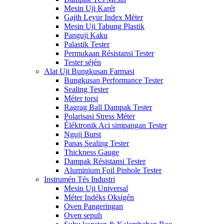
Mesin Uji Karét
Gajih Leyur Index Méter
Mesin Uji Tabung Plastik
Panguji Kaku
Palastik Tester
Permukaan Résistansi Tester
Tester séjén
Alat Uji Bungkusan Farmasi
Bungkusan Performance Tester
Sealing Tester
Méter torsi
Ragrag Ball Dampak Tester
Polarisasi Stress Méter
Éléktronik Aci simpangan Tester
Nguji Burst
Panas Sealing Tester
Thickness Gauge
Dampak Résistansi Tester
Aluminium Foil Pinhole Tester
Instrumén Tés Industri
Mesin Uji Universal
Méter Indéks Oksigén
Oven Pangeringan
Oven sepuh