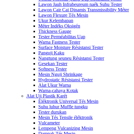
Lawon Jauh Infrabeureum naék Suhu Tester
Lawon Cair Cai Dinamis Transmissibility Méter
Lawon Flexure Tés Mesin
Ukur Kelembapan
Méter Indéks Oksigén
Thickness Gauge
Tester Perméabilitas Uap
Warna Fastness Tester
Surface Moisture Résistansi Tester
Panguji Kaku
Nangtung seuneu Résistansi Tester
Gesekan Tester
Softness Tester
Mesin Nguji Shrinkage
Hydrostatic Résistansi Tester
Alat Ukur Warna
Warna-cahaya Kotak
Alat Uji Plastik Karét
Éléktronik Universal Tés Mesin
Suhu luhur Muffle tungku
Tester durukan
Mesin Tés Tensile éléktronik
Vulcameter
Lempeng Vulcanizing Mesin
Dampak Tés Mesin