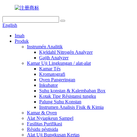
English
Imah
Produk
Instrumén Analitik
Kjeldahl Nitrogén Analyzer
Gajih Analyzer
Kamar Uji Lingkungan / alat-alat
Kamar Tés
Kromatografi
Oven Pangeringan
Inkubator
Suhu konstan & Kalembaban Box
Kotak Tipe Résistansi tungku
Palung Suhu Konstan
Instrumen Analisis Fisik & Kimia
Kamar & Oven
Alat Nyiapkeun Sampel
Fasilitas Purifikasi
Résidu péstisida
Alat Uji Bungkusan Kertas