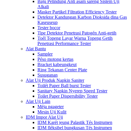
Baju Pelindung Anti asam sareng Sistem Uji
Alkali
Masker Partikel Filtration Efficiency Tester
Detektor Kandungan Karbon Dioksida dina Gas
Kaseuseup
Tester bocor
Tipe Detektor Penetrasi Patogén Anti-getih
Toél Topeng Layar Warna Topeng Getih
Penetrasi Performance Tester
Alat Bantu
Sampler
Péso motong kertas
Bracket kabeungkeut
Ring Tekanan Center Plate
Susuganan
Alat Uji Produk Napkin Saniter
Toilét Paper Ball burst Tester
Sanitary Napkin Nyerep Speed ​​Tester
Toilet Paper Dispersibility Tester
Alat Uji Lain
Méja ngageter
Mesin Uji Kulit
IDM Impor Alat Uji
IDM Karét jeung Palastik Tés Instrumen
IDM fléksibel bungkusan Tés Instrumen