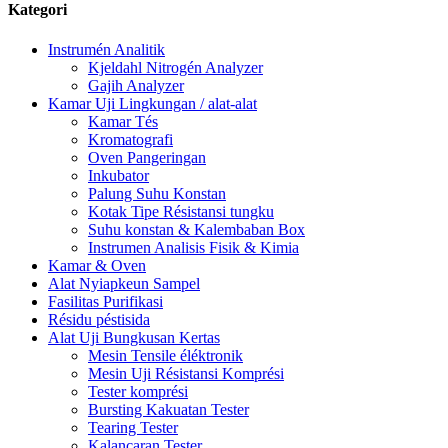
Kategori
Instrumén Analitik
Kjeldahl Nitrogén Analyzer
Gajih Analyzer
Kamar Uji Lingkungan / alat-alat
Kamar Tés
Kromatografi
Oven Pangeringan
Inkubator
Palung Suhu Konstan
Kotak Tipe Résistansi tungku
Suhu konstan & Kalembaban Box
Instrumen Analisis Fisik & Kimia
Kamar & Oven
Alat Nyiapkeun Sampel
Fasilitas Purifikasi
Résidu péstisida
Alat Uji Bungkusan Kertas
Mesin Tensile éléktronik
Mesin Uji Résistansi Komprési
Tester komprési
Bursting Kakuatan Tester
Tearing Tester
Kalancaran Tester