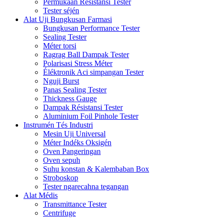
Permukaan Résistansi Tester
Tester séjén
Alat Uji Bungkusan Farmasi
Bungkusan Performance Tester
Sealing Tester
Méter torsi
Ragrag Ball Dampak Tester
Polarisasi Stress Méter
Éléktronik Aci simpangan Tester
Nguji Burst
Panas Sealing Tester
Thickness Gauge
Dampak Résistansi Tester
Aluminium Foil Pinhole Tester
Instrumén Tés Industri
Mesin Uji Universal
Méter Indéks Oksigén
Oven Pangeringan
Oven sepuh
Suhu konstan & Kalembaban Box
Stroboskop
Tester ngarecahna tegangan
Alat Médis
Transmittance Tester
Centrifuge