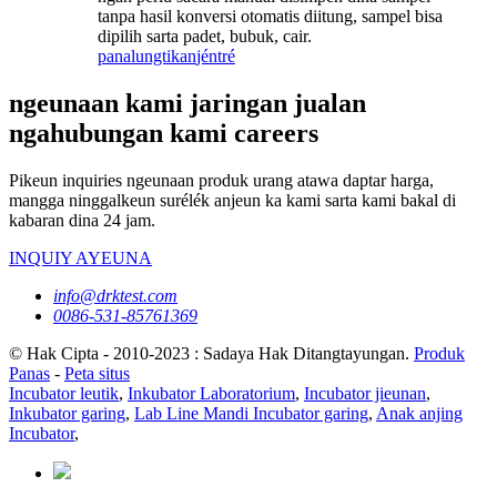
tanpa hasil konversi otomatis diitung, sampel bisa
dipilih sarta padet, bubuk, cair.
panalungtikan
jéntré
ngeunaan kami jaringan jualan
ngahubungan kami careers
Pikeun inquiries ngeunaan produk urang atawa daptar harga,
mangga ninggalkeun surélék anjeun ka kami sarta kami bakal di
kabaran dina 24 jam.
INQUIY AYEUNA
info@drktest.com
0086-531-85761369
© Hak Cipta - 2010-2023 : Sadaya Hak Ditangtayungan.
Produk
Panas
-
Peta situs
Incubator leutik
,
Inkubator Laboratorium
,
Incubator jieunan
,
Inkubator garing
,
Lab Line Mandi Incubator garing
,
Anak anjing
Incubator
,