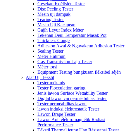
Gesekan Koéfisién Tester
Disc Peeling Tester
Mesin uji dampak
Tearing Tester
Mesin Uji Kacapean
Gajih Leyur Index Méter
Tekenan Deui Temperatur Masak Pot
Thickness Gauge
Adhesion Awal & Ngayakeun Adhesion Tester
Sealing Tester
Méter Halimun
Gas Transmission Laju Tester
Méter torsi
Equipment Testing bungkusan fléksibel séjén
Alat Uji Tekstil
Tester mékanis
Tester Flocculation garing
Jenis lawon Surface Wettability Tester
Digital lawon cai perméabilitas Tester
Tester perméabilitas lawon
lawon induksi éléktrostatik Tester
Lawon Drape Tester
Lawon Anti éléktromagnétik Radiasi
Performance Tester
Tékstil Thermal jeung Uap Résistansi Tester