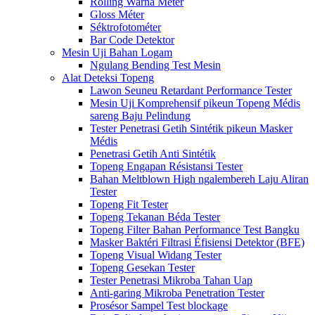
Rolling Warna Méter
Gloss Méter
Séktrofotométer
Bar Code Detektor
Mesin Uji Bahan Logam
Ngulang Bending Test Mesin
Alat Deteksi Topeng
Lawon Seuneu Retardant Performance Tester
Mesin Uji Komprehensif pikeun Topeng Médis
sareng Baju Pelindung
Tester Penetrasi Getih Sintétik pikeun Masker
Médis
Penetrasi Getih Anti Sintétik
Topeng Engapan Résistansi Tester
Bahan Meltblown High ngalembereh Laju Aliran
Tester
Topeng Fit Tester
Topeng Tekanan Béda Tester
Topeng Filter Bahan Performance Test Bangku
Masker Baktéri Filtrasi Éfisiensi Detektor (BFE)
Topeng Visual Widang Tester
Topeng Gesekan Tester
Tester Penetrasi Mikroba Tahan Uap
Anti-garing Mikroba Penetration Tester
Prosésor Sampel Test blockage