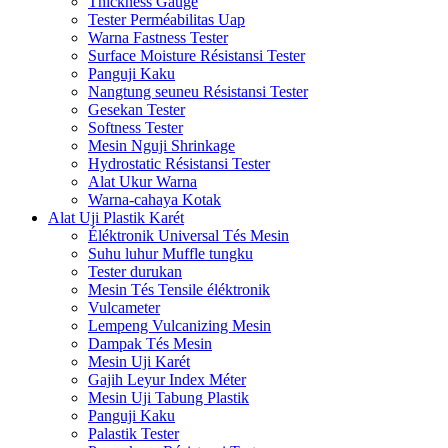
Thickness Gauge
Tester Perméabilitas Uap
Warna Fastness Tester
Surface Moisture Résistansi Tester
Panguji Kaku
Nangtung seuneu Résistansi Tester
Gesekan Tester
Softness Tester
Mesin Nguji Shrinkage
Hydrostatic Résistansi Tester
Alat Ukur Warna
Warna-cahaya Kotak
Alat Uji Plastik Karét
Éléktronik Universal Tés Mesin
Suhu luhur Muffle tungku
Tester durukan
Mesin Tés Tensile éléktronik
Vulcameter
Lempeng Vulcanizing Mesin
Dampak Tés Mesin
Mesin Uji Karét
Gajih Leyur Index Méter
Mesin Uji Tabung Plastik
Panguji Kaku
Palastik Tester