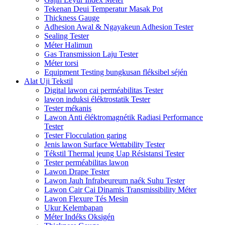
Tekenan Deui Temperatur Masak Pot
Thickness Gauge
Adhesion Awal & Ngayakeun Adhesion Tester
Sealing Tester
Méter Halimun
Gas Transmission Laju Tester
Méter torsi
Equipment Testing bungkusan fléksibel séjén
Alat Uji Tekstil
Digital lawon cai perméabilitas Tester
lawon induksi éléktrostatik Tester
Tester mékanis
Lawon Anti éléktromagnétik Radiasi Performance
Tester
Tester Flocculation garing
Jenis lawon Surface Wettability Tester
Tékstil Thermal jeung Uap Résistansi Tester
Tester perméabilitas lawon
Lawon Drape Tester
Lawon Jauh Infrabeureum naék Suhu Tester
Lawon Cair Cai Dinamis Transmissibility Méter
Lawon Flexure Tés Mesin
Ukur Kelembapan
Méter Indéks Oksigén