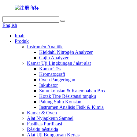
English
Imah
Produk
Instrumén Analitik
Kjeldahl Nitrogén Analyzer
Gajih Analyzer
Kamar Uji Lingkungan / alat-alat
Kamar Tés
Kromatografi
Oven Pangeringan
Inkubator
Suhu konstan & Kalembaban Box
Kotak Tipe Résistansi tungku
Palung Suhu Konstan
Instrumen Analisis Fisik & Kimia
Kamar & Oven
Alat Nyiapkeun Sampel
Fasilitas Purifikasi
Résidu péstisida
Alat Uji Bungkusan Kertas