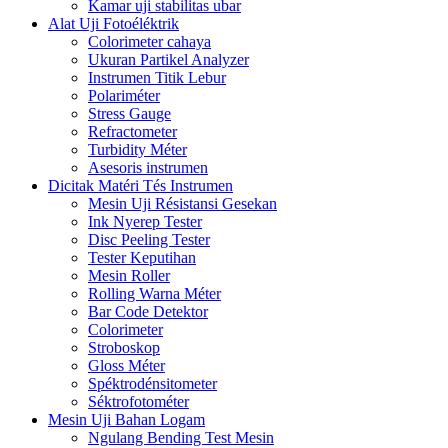
Kamar uji stabilitas ubar
Alat Uji Fotoéléktrik
Colorimeter cahaya
Ukuran Partikel Analyzer
Instrumen Titik Lebur
Polariméter
Stress Gauge
Refractometer
Turbidity Méter
Asesoris instrumen
Dicitak Matéri Tés Instrumen
Mesin Uji Résistansi Gesekan
Ink Nyerep Tester
Disc Peeling Tester
Tester Keputihan
Mesin Roller
Rolling Warna Méter
Bar Code Detektor
Colorimeter
Stroboskop
Gloss Méter
Spéktrodénsitometer
Séktrofotométer
Mesin Uji Bahan Logam
Ngulang Bending Test Mesin