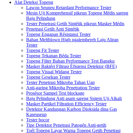
Alat Deteksi Topeng
Lawon Seuneu Retardant Performance Tester
Mesin Uji Komprehensif pikeun Topeng Médis sareng
Baju Pelindung
Tester Penetrasi Getih Sintétik pikeun Masker Médis
Penetrasi Getih Anti Sintétik
Topeng Engapan Résistansi Tester
Bahan Meltblown High ngalembereh Laju Aliran
Tester
Topeng Fit Tester
Topeng Tekanan Béda Tester
Topeng Filter Bahan Performance Test Bangku
Masker Baktéri Filtrasi Éfisiensi Detektor (BFE)
Topeng Visual Widang Tester
Topeng Gesekan Tester
Tester Penetrasi Mikroba Tahan Uap
Anti-garing Mikroba Penetration Tester
Prosésor Sampel Test blockage
Baju Pelindung Anti asam sareng Sistem Uji Alkali
Masker Partikel Filtration Efficiency Tester
Detektor Kandungan Karbon Dioksida dina Gas
Kaseuseup
Tester bocor
Tipe Detektor Penetrasi Patogén Anti-getih
Toél Topeng Layar Warna Topeng Getih Penetrasi