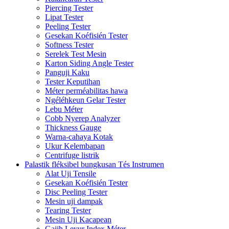
Piercing Tester
Lipat Tester
Peeling Tester
Gesekan Koéfisién Tester
Softness Tester
Serelek Test Mesin
Karton Siding Angle Tester
Panguji Kaku
Tester Keputihan
Méter perméabilitas hawa
Ngéléhkeun Gelar Tester
Lebu Méter
Cobb Nyerep Analyzer
Thickness Gauge
Warna-cahaya Kotak
Ukur Kelembapan
Centrifuge listrik
Palastik fléksibel bungkusan Tés Instrumen
Alat Uji Tensile
Gesekan Koéfisién Tester
Disc Peeling Tester
Mesin uji dampak
Tearing Tester
Mesin Uji Kacapean
Gajih Leyur Index Méter