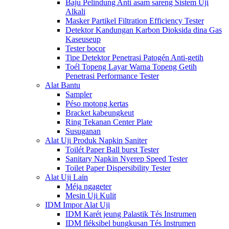
Baju Pelindung Anti asam sareng Sistem Uji
Alkali
Masker Partikel Filtration Efficiency Tester
Detektor Kandungan Karbon Dioksida dina Gas
Kaseuseup
Tester bocor
Tipe Detektor Penetrasi Patogén Anti-getih
Toél Topeng Layar Warna Topeng Getih
Penetrasi Performance Tester
Alat Bantu
Sampler
Péso motong kertas
Bracket kabeungkeut
Ring Tekanan Center Plate
Susuganan
Alat Uji Produk Napkin Saniter
Toilét Paper Ball burst Tester
Sanitary Napkin Nyerep Speed ​​Tester
Toilet Paper Dispersibility Tester
Alat Uji Lain
Méja ngageter
Mesin Uji Kulit
IDM Impor Alat Uji
IDM Karét jeung Palastik Tés Instrumen
IDM fléksibel bungkusan Tés Instrumen