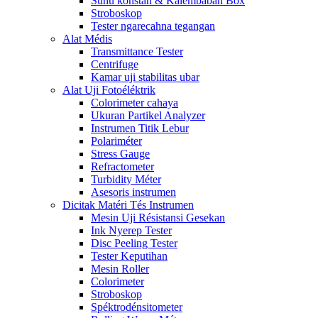
Suhu konstan & Kalembaban Box
Stroboskop
Tester ngarecahna tegangan
Alat Médis
Transmittance Tester
Centrifuge
Kamar uji stabilitas ubar
Alat Uji Fotoéléktrik
Colorimeter cahaya
Ukuran Partikel Analyzer
Instrumen Titik Lebur
Polariméter
Stress Gauge
Refractometer
Turbidity Méter
Asesoris instrumen
Dicitak Matéri Tés Instrumen
Mesin Uji Résistansi Gesekan
Ink Nyerep Tester
Disc Peeling Tester
Tester Keputihan
Mesin Roller
Colorimeter
Stroboskop
Spéktrodénsitometer