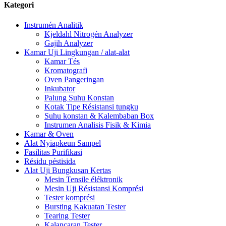
Kategori
Instrumén Analitik
Kjeldahl Nitrogén Analyzer
Gajih Analyzer
Kamar Uji Lingkungan / alat-alat
Kamar Tés
Kromatografi
Oven Pangeringan
Inkubator
Palung Suhu Konstan
Kotak Tipe Résistansi tungku
Suhu konstan & Kalembaban Box
Instrumen Analisis Fisik & Kimia
Kamar & Oven
Alat Nyiapkeun Sampel
Fasilitas Purifikasi
Résidu péstisida
Alat Uji Bungkusan Kertas
Mesin Tensile éléktronik
Mesin Uji Résistansi Komprési
Tester komprési
Bursting Kakuatan Tester
Tearing Tester
Kalancaran Tester