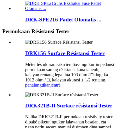
DRK-SPE216 Padet Otomatis ...
Permukaan Résistansi Tester
DRK156 Surface Résistansi Tester
Méter tés ukuran saku ieu tiasa ngukur impedansi
permukaan sareng résistansi kana taneuh,
kalayan rentang lega tina 103 ohm / □ dugi ka
1012 ohm / □, kalayan akurasi ± 1/2 rentang.
panalungtikan
jéntré
DRK321B-II Surface résistansi Tester
Nalika DRK321B-II permukaan resistivity tester
dipaké pikeun ngukur lalawanan basajan, éta
ngan perlu sacara manual disimpen dina sampel