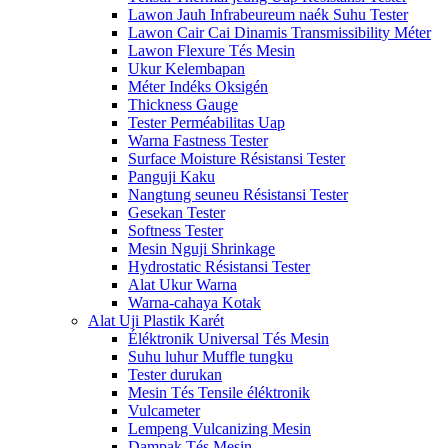
Lawon Jauh Infrabeureum naék Suhu Tester
Lawon Cair Cai Dinamis Transmissibility Méter
Lawon Flexure Tés Mesin
Ukur Kelembapan
Méter Indéks Oksigén
Thickness Gauge
Tester Perméabilitas Uap
Warna Fastness Tester
Surface Moisture Résistansi Tester
Panguji Kaku
Nangtung seuneu Résistansi Tester
Gesekan Tester
Softness Tester
Mesin Nguji Shrinkage
Hydrostatic Résistansi Tester
Alat Ukur Warna
Warna-cahaya Kotak
Alat Uji Plastik Karét
Éléktronik Universal Tés Mesin
Suhu luhur Muffle tungku
Tester durukan
Mesin Tés Tensile éléktronik
Vulcameter
Lempeng Vulcanizing Mesin
Dampak Tés Mesin