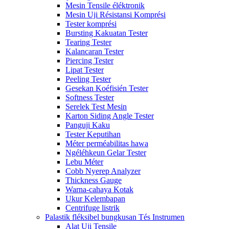
Mesin Tensile éléktronik
Mesin Uji Résistansi Komprési
Tester komprési
Bursting Kakuatan Tester
Tearing Tester
Kalancaran Tester
Piercing Tester
Lipat Tester
Peeling Tester
Gesekan Koéfisién Tester
Softness Tester
Serelek Test Mesin
Karton Siding Angle Tester
Panguji Kaku
Tester Keputihan
Méter perméabilitas hawa
Ngéléhkeun Gelar Tester
Lebu Méter
Cobb Nyerep Analyzer
Thickness Gauge
Warna-cahaya Kotak
Ukur Kelembapan
Centrifuge listrik
Palastik fléksibel bungkusan Tés Instrumen
Alat Uji Tensile