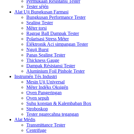
Permukaan Résistansi Tester
Tester séjén
Alat Uji Bungkusan Farmasi
Bungkusan Performance Tester
Sealing Tester
Méter torsi
Ragrag Ball Dampak Tester
Polarisasi Stress Méter
Éléktronik Aci simpangan Tester
Nguji Burst
Panas Sealing Tester
Thickness Gauge
Dampak Résistansi Tester
Aluminium Foil Pinhole Tester
Instrumén Tés Industri
Mesin Uji Universal
Méter Indéks Oksigén
Oven Pangeringan
Oven sepuh
Suhu konstan & Kalembaban Box
Stroboskop
Tester ngarecahna tegangan
Alat Médis
Transmittance Tester
Centrifuge