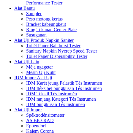
Performance Tester
Alat Bantu
Sampler
Péso motong kertas
Bracket kabeungkeut
Ring Tekanan Center Plate
Susuganan
Alat Uji Produk Napkin Saniter
Toilét Paper Ball burst Tester
Sanitary Napkin Nyerep Speed ​​Tester
Toilet Paper Dispersibility Tester
Alat Uji Lain
Méja ngageter
Mesin Uji Kulit
IDM Impor Alat Uji
IDM Karét jeung Palastik Tés Instrumen
IDM fléksibel bungkusan Tés Instrumen
IDM Tekstil Tés Instrumén
IDM ranjang Kategori Tés Instrumen
IDM bungkusan Tés Instrumén
Alat Uji Impor
Spéktrodénsitometer
AS BIO-RAD
Eppendorf
Kalem Corona