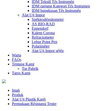
IDM Tekstil Tés Instrumén
IDM ranjang Kategori Tés Instrumen
IDM bungkusan Tés Instrumén
Alat Uji Impor
Spéktrodénsitometer
AS BIO-RAD
Eppendorf
Kalem Corona
Refractometer
Lebur Point Pen
Polariméter
Alat Uji Impor séjén
Warta
FAQs
Tentang Kami
Tur Pabrik
Taros Kami
Imah
Produk
Alat Uji Plastik Karét
Permukaan Résistansi Tester