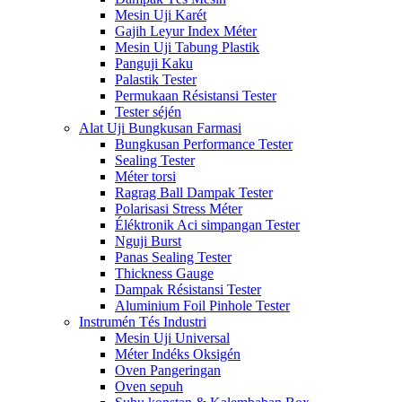
Mesin Uji Karét
Gajih Leyur Index Méter
Mesin Uji Tabung Plastik
Panguji Kaku
Palastik Tester
Permukaan Résistansi Tester
Tester séjén
Alat Uji Bungkusan Farmasi
Bungkusan Performance Tester
Sealing Tester
Méter torsi
Ragrag Ball Dampak Tester
Polarisasi Stress Méter
Éléktronik Aci simpangan Tester
Nguji Burst
Panas Sealing Tester
Thickness Gauge
Dampak Résistansi Tester
Aluminium Foil Pinhole Tester
Instrumén Tés Industri
Mesin Uji Universal
Méter Indéks Oksigén
Oven Pangeringan
Oven sepuh