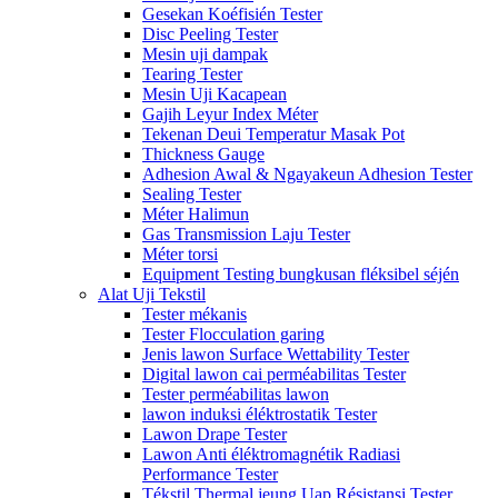
Gesekan Koéfisién Tester
Disc Peeling Tester
Mesin uji dampak
Tearing Tester
Mesin Uji Kacapean
Gajih Leyur Index Méter
Tekenan Deui Temperatur Masak Pot
Thickness Gauge
Adhesion Awal & Ngayakeun Adhesion Tester
Sealing Tester
Méter Halimun
Gas Transmission Laju Tester
Méter torsi
Equipment Testing bungkusan fléksibel séjén
Alat Uji Tekstil
Tester mékanis
Tester Flocculation garing
Jenis lawon Surface Wettability Tester
Digital lawon cai perméabilitas Tester
Tester perméabilitas lawon
lawon induksi éléktrostatik Tester
Lawon Drape Tester
Lawon Anti éléktromagnétik Radiasi
Performance Tester
Tékstil Thermal jeung Uap Résistansi Tester