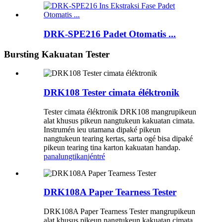
DRK-SPE216 Padet Otomatis ...
Bursting Kakuatan Tester
DRK108 Tester cimata éléktronik
Tester cimata éléktronik DRK108 mangrupikeun
alat khusus pikeun nangtukeun kakuatan cimata.
Instrumén ieu utamana dipaké pikeun
nangtukeun tearing kertas, sarta ogé bisa dipaké
pikeun tearing tina karton kakuatan handap.
panalungtikan
jéntré
DRK108A Paper Tearness Tester
DRK108A Paper Tearness Tester mangrupikeun
alat khusus pikeun nangtukeun kakuatan cimata.