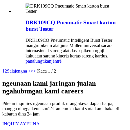
DRK109CQ Pneumatic Smart karton
burst Tester
DRK109CQ Pneumatic Intelligent Burst Tester
mangrupikeun alat jinis Mullen universal sacara
internasional sareng alat dasar pikeun nguji
kakuatan sareng kinerja kertas sareng kardus.
panalungtikan
jéntré
1
2
Salajengna >
>>
Kaca 1 / 2
ngeunaan kami jaringan jualan
ngahubungan kami careers
Pikeun inquiries ngeunaan produk urang atawa daptar harga,
mangga ninggalkeun surélék anjeun ka kami sarta kami bakal di
kabaran dina 24 jam.
INQUIY AYEUNA