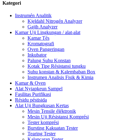
Kategori
Instrumén Analitik
Kjeldahl Nitrogén Analyzer
Gajih Analyzer
Kamar Uji Lingkungan / alat-alat
Kamar Tés
Kromatografi
Oven Pangeringan
Inkubator
Palung Suhu Konstan
Kotak Tipe Résistansi tungku
Suhu konstan & Kalembaban Box
Instrumen Analisis Fisik & Kimia
Kamar & Oven
Alat Nyiapkeun Sampel
Fasilitas Purifikasi
Résidu péstisida
Alat Uji Bungkusan Kertas
Mesin Tensile éléktronik
Mesin Uji Résistansi Komprési
Tester komprési
Bursting Kakuatan Tester
Tearing Tester
Kalancaran Tester