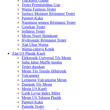
Thickness Gauge
Tester Perméabilitas Uap
Warna Fastness Tester
Surface Moisture Résistansi Tester
Panguji Kaku
Nangtung seuneu Résistansi Tester
Gesekan Tester
Softness Tester
Mesin Nguji Shrinkage
Hydrostatic Résistansi Tester
Alat Ukur Warna
Warna-cahaya Kotak
Alat Uji Plastik Karét
Éléktronik Universal Tés Mesin
Suhu luhur Muffle tungku
Tester durukan
Mesin Tés Tensile éléktronik
Vulcameter
Lempeng Vulcanizing Mesin
Dampak Tés Mesin
Mesin Uji Karét
Gajih Leyur Index Méter
Mesin Uji Tabung Plastik
Panguji Kaku
Palastik Tester