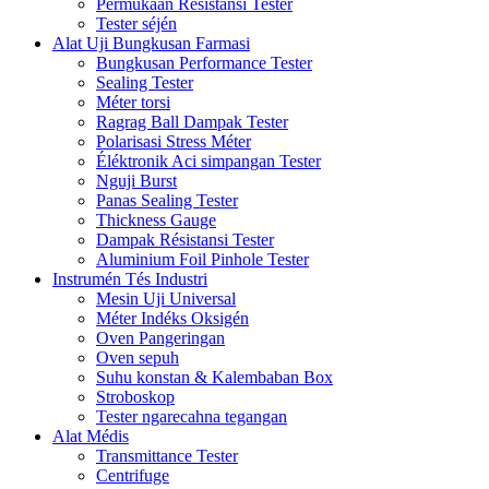
Permukaan Résistansi Tester
Tester séjén
Alat Uji Bungkusan Farmasi
Bungkusan Performance Tester
Sealing Tester
Méter torsi
Ragrag Ball Dampak Tester
Polarisasi Stress Méter
Éléktronik Aci simpangan Tester
Nguji Burst
Panas Sealing Tester
Thickness Gauge
Dampak Résistansi Tester
Aluminium Foil Pinhole Tester
Instrumén Tés Industri
Mesin Uji Universal
Méter Indéks Oksigén
Oven Pangeringan
Oven sepuh
Suhu konstan & Kalembaban Box
Stroboskop
Tester ngarecahna tegangan
Alat Médis
Transmittance Tester
Centrifuge