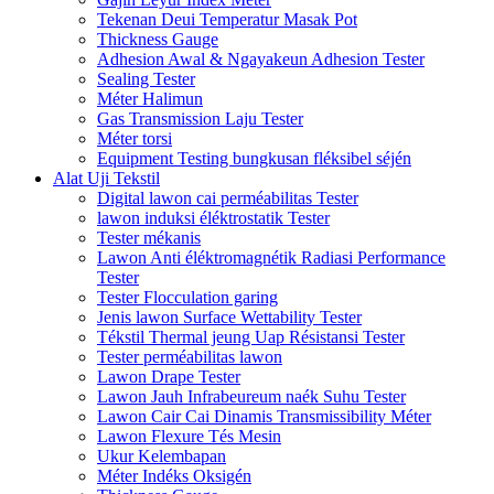
Tekenan Deui Temperatur Masak Pot
Thickness Gauge
Adhesion Awal & Ngayakeun Adhesion Tester
Sealing Tester
Méter Halimun
Gas Transmission Laju Tester
Méter torsi
Equipment Testing bungkusan fléksibel séjén
Alat Uji Tekstil
Digital lawon cai perméabilitas Tester
lawon induksi éléktrostatik Tester
Tester mékanis
Lawon Anti éléktromagnétik Radiasi Performance
Tester
Tester Flocculation garing
Jenis lawon Surface Wettability Tester
Tékstil Thermal jeung Uap Résistansi Tester
Tester perméabilitas lawon
Lawon Drape Tester
Lawon Jauh Infrabeureum naék Suhu Tester
Lawon Cair Cai Dinamis Transmissibility Méter
Lawon Flexure Tés Mesin
Ukur Kelembapan
Méter Indéks Oksigén