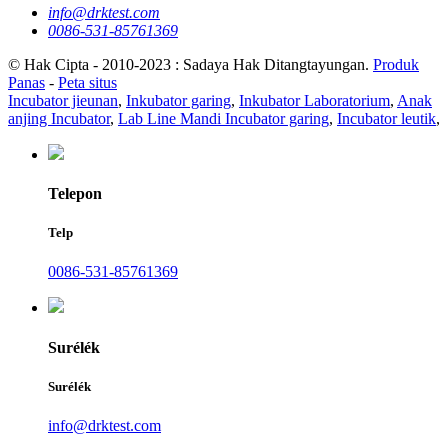
info@drktest.com
0086-531-85761369
© Hak Cipta - 2010-2023 : Sadaya Hak Ditangtayungan.
Produk
Panas
-
Peta situs
Incubator jieunan
,
Inkubator garing
,
Inkubator Laboratorium
,
Anak
anjing Incubator
,
Lab Line Mandi Incubator garing
,
Incubator leutik
,
Telepon
Telp
0086-531-85761369
Surélék
Surélék
info@drktest.com