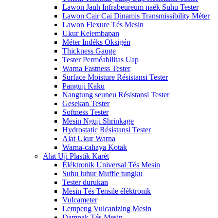
Lawon Jauh Infrabeureum naék Suhu Tester
Lawon Cair Cai Dinamis Transmissibility Méter
Lawon Flexure Tés Mesin
Ukur Kelembapan
Méter Indéks Oksigén
Thickness Gauge
Tester Perméabilitas Uap
Warna Fastness Tester
Surface Moisture Résistansi Tester
Panguji Kaku
Nangtung seuneu Résistansi Tester
Gesekan Tester
Softness Tester
Mesin Nguji Shrinkage
Hydrostatic Résistansi Tester
Alat Ukur Warna
Warna-cahaya Kotak
Alat Uji Plastik Karét
Éléktronik Universal Tés Mesin
Suhu luhur Muffle tungku
Tester durukan
Mesin Tés Tensile éléktronik
Vulcameter
Lempeng Vulcanizing Mesin
Dampak Tés Mesin