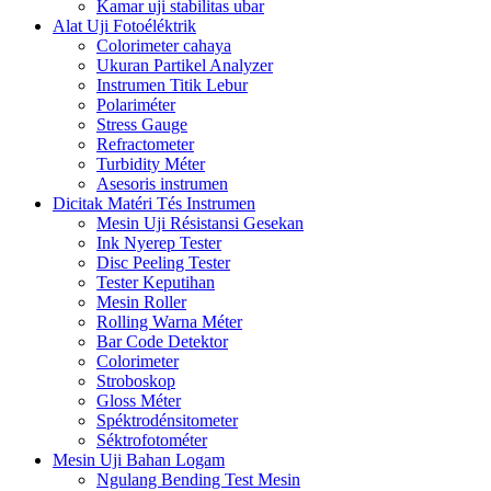
Kamar uji stabilitas ubar
Alat Uji Fotoéléktrik
Colorimeter cahaya
Ukuran Partikel Analyzer
Instrumen Titik Lebur
Polariméter
Stress Gauge
Refractometer
Turbidity Méter
Asesoris instrumen
Dicitak Matéri Tés Instrumen
Mesin Uji Résistansi Gesekan
Ink Nyerep Tester
Disc Peeling Tester
Tester Keputihan
Mesin Roller
Rolling Warna Méter
Bar Code Detektor
Colorimeter
Stroboskop
Gloss Méter
Spéktrodénsitometer
Séktrofotométer
Mesin Uji Bahan Logam
Ngulang Bending Test Mesin