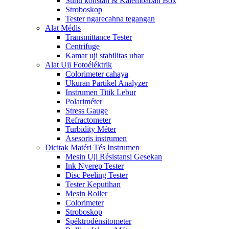
Suhu konstan & Kalembaban Box
Stroboskop
Tester ngarecahna tegangan
Alat Médis
Transmittance Tester
Centrifuge
Kamar uji stabilitas ubar
Alat Uji Fotoéléktrik
Colorimeter cahaya
Ukuran Partikel Analyzer
Instrumen Titik Lebur
Polariméter
Stress Gauge
Refractometer
Turbidity Méter
Asesoris instrumen
Dicitak Matéri Tés Instrumen
Mesin Uji Résistansi Gesekan
Ink Nyerep Tester
Disc Peeling Tester
Tester Keputihan
Mesin Roller
Colorimeter
Stroboskop
Spéktrodénsitometer