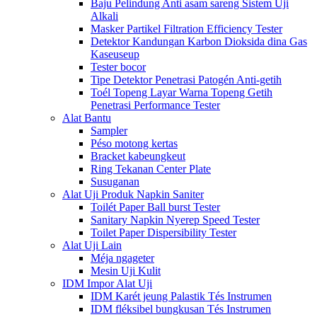
Baju Pelindung Anti asam sareng Sistem Uji
Alkali
Masker Partikel Filtration Efficiency Tester
Detektor Kandungan Karbon Dioksida dina Gas
Kaseuseup
Tester bocor
Tipe Detektor Penetrasi Patogén Anti-getih
Toél Topeng Layar Warna Topeng Getih
Penetrasi Performance Tester
Alat Bantu
Sampler
Péso motong kertas
Bracket kabeungkeut
Ring Tekanan Center Plate
Susuganan
Alat Uji Produk Napkin Saniter
Toilét Paper Ball burst Tester
Sanitary Napkin Nyerep Speed ​​Tester
Toilet Paper Dispersibility Tester
Alat Uji Lain
Méja ngageter
Mesin Uji Kulit
IDM Impor Alat Uji
IDM Karét jeung Palastik Tés Instrumen
IDM fléksibel bungkusan Tés Instrumen