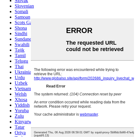
Slovak
Slovenian
Somali
Samoan
Scots Gaelic
Shona
Sindhi
Sundanese
Swahili
Tajik
Tamil
Telugu
Thai
Ukrainian
Urdu
Uzbek
Vietnamese
Welsh
Xhosa
Yiddish
Yoruba
Zulu
Kinyarwanda
Tatar
Oriya