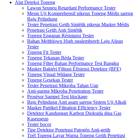
Alat Deteksi Topeng
Lawon Seuneu Retardant Performance Tester
Mesin Uji Komprehensif pikeun Topeng Médis sareng
Baju Pelindung
Tester Penetrasi Getih Sintétik pikeun Masker Médis
Penetrasi Getih Anti Sintétik
Topeng Engapan Résistansi Tester
Bahan Meltblown High ngalembereh Laju Aliran
Tester
Topeng Fit Tester
Topeng Tekanan Béda Tester
Topeng Filter Bahan Performance Test Bangku
Masker Baktéri Filtrasi Éfisiensi Detektor (BFE)
Topeng Visual Widang Tester
Topeng Gesekan Tester
Tester Penetrasi Mikroba Tahan Uap
Anti-garing Mikroba Penetration Tester
Prosésor Sampel Test blockage
Baju Pelindung Anti asam sareng Sistem Uji Alkali
Masker Partikel Filtration Efficiency Tester
Detektor Kandungan Karbon Dioksida dina Gas
Kaseuseup
Tester bocor
Tipe Detektor Penetrasi Patogén Anti-getih
Toél Topeng Layar Warna Topeng Getih Penetrasi