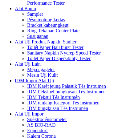
Performance Tester
Alat Bantu
Sampler
Péso motong kertas
Bracket kabeungkeut
Ring Tekanan Center Plate
Susuganan
Alat Uji Produk Napkin Saniter
Toilét Paper Ball burst Tester
Sanitary Napkin Nyerep Speed ​​Tester
Toilet Paper Dispersibility Tester
Alat Uji Lain
Méja ngageter
Mesin Uji Kulit
IDM Impor Alat Uji
IDM Karét jeung Palastik Tés Instrumen
IDM fléksibel bungkusan Tés Instrumen
IDM Tekstil Tés Instrumén
IDM ranjang Kategori Tés Instrumen
IDM bungkusan Tés Instrumén
Alat Uji Impor
Spéktrodénsitometer
AS BIO-RAD
Eppendorf
Kalem Corona