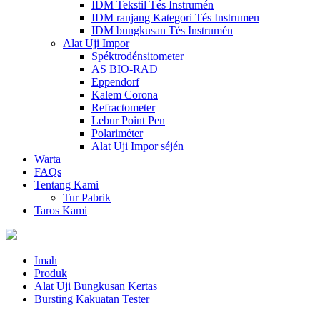
IDM Tekstil Tés Instrumén
IDM ranjang Kategori Tés Instrumen
IDM bungkusan Tés Instrumén
Alat Uji Impor
Spéktrodénsitometer
AS BIO-RAD
Eppendorf
Kalem Corona
Refractometer
Lebur Point Pen
Polariméter
Alat Uji Impor séjén
Warta
FAQs
Tentang Kami
Tur Pabrik
Taros Kami
Imah
Produk
Alat Uji Bungkusan Kertas
Bursting Kakuatan Tester