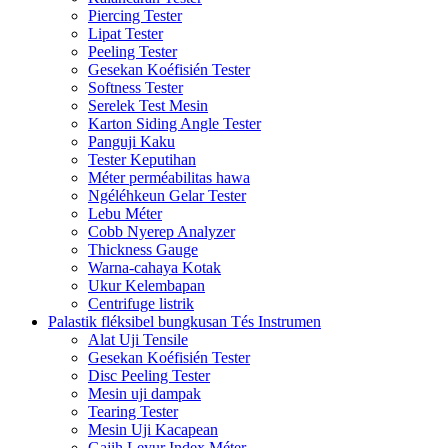
Piercing Tester
Lipat Tester
Peeling Tester
Gesekan Koéfisién Tester
Softness Tester
Serelek Test Mesin
Karton Siding Angle Tester
Panguji Kaku
Tester Keputihan
Méter perméabilitas hawa
Ngéléhkeun Gelar Tester
Lebu Méter
Cobb Nyerep Analyzer
Thickness Gauge
Warna-cahaya Kotak
Ukur Kelembapan
Centrifuge listrik
Palastik fléksibel bungkusan Tés Instrumen
Alat Uji Tensile
Gesekan Koéfisién Tester
Disc Peeling Tester
Mesin uji dampak
Tearing Tester
Mesin Uji Kacapean
Gajih Leyur Index Méter