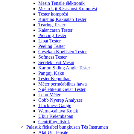
Mesin Tensile éléktronik
Mesin Uji Résistansi Komprési
Tester komprési
Bursting Kakuatan Tester
Tearing Tester
Kalancaran Tester
Piercing Tester
Lipat Tester
Peeling Tester
Gesekan Koéfisién Tester
Softness Tester
Serelek Test Mesin
Karton Siding Angle Tester
Panguji Kaku
Tester Keputihan
Méter perméabilitas hawa
Ngéléhkeun Gelar Tester
Lebu Méter
Cobb Nyerep Analyzer
Thickness Gauge
Warna-cahaya Kotak
Ukur Kelembapan
Centrifuge listrik
Palastik fléksibel bungkusan Tés Instrumen
Alat Uji Tensile