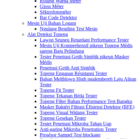
Rolling Warna Méter
Gloss Méter
Séktrofotométer
Bar Code Detektor
Mesin Uji Bahan Logam
Ngulang Bending Test Mesin
Alat Deteksi Topeng
Lawon Seuneu Retardant Performance Tester
Mesin Uji Komprehensif pikeun Topeng Médis
sareng Baju Pelindung
Tester Penetrasi Getih Sintétik pikeun Masker
Médis
Penetrasi Getih Anti Sintétik
Topeng Engapan Résistansi Tester
Bahan Meltblown High ngalembereh Laju Aliran
Tester
Topeng Fit Tester
Topeng Tekanan Béda Tester
Topeng Filter Bahan Performance Test Bangku
Masker Baktéri Filtrasi Éfisiensi Detektor (BFE)
Topeng Visual Widang Tester
Topeng Gesekan Tester
Tester Penetrasi Mikroba Tahan Uap
Anti-garing Mikroba Penetration Tester
Prosésor Sampel Test blockage