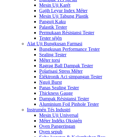
Mesin Uji Karét
Gajih Leyur Index Méter
Mesin Uji Tabung Plastik
Panguji Kaku
Palastik Tester
Permukaan Résistansi Tester
Tester séjén
Alat Uji Bungkusan Farmasi
Bungkusan Performance Tester
Sealing Tester
Méter torsi
Ragrag Ball Dampak Tester
Polarisasi Stress Méter
Éléktronik Aci simpangan Tester
Nguji Burst
Panas Sealing Tester
Thickness Gauge
Dampak Résistansi Tester
Aluminium Foil Pinhole Tester
Instrumén Tés Industri
Mesin Uji Universal
Méter Indéks Oksigén
Oven Pangeringan
Oven sepuh