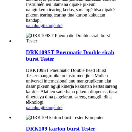
Instrumén ieu utamana dipaké pikeun
nangtukeun tearing kertas, sarta ogé bisa dipaké
pikeun tearing tearing tina karton kakuatan
handap.
panalungtikan
jéntré
DRK109ST Pneumatic Double-sirah
burst Tester
DRK109ST Pneumatic Double-head Burst
Tester mangrupikeun instrumen jinis Mullen
universal internasional anu mangrupikeun alat
dasar pikeun nguji kinerja kakuatan kertas sareng
kardus. Alat ieu saderhana pikeun dioperasi, tiasa
dipercaya dina pagelaran, sareng canggih dina
téknologi.
panalungtikan
jéntré
DRK109 karton burst Tester