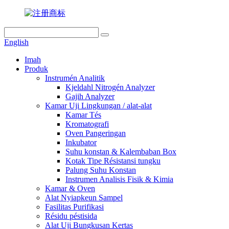
English
Imah
Produk
Instrumén Analitik
Kjeldahl Nitrogén Analyzer
Gajih Analyzer
Kamar Uji Lingkungan / alat-alat
Kamar Tés
Kromatografi
Oven Pangeringan
Inkubator
Suhu konstan & Kalembaban Box
Kotak Tipe Résistansi tungku
Palung Suhu Konstan
Instrumen Analisis Fisik & Kimia
Kamar & Oven
Alat Nyiapkeun Sampel
Fasilitas Purifikasi
Résidu péstisida
Alat Uji Bungkusan Kertas